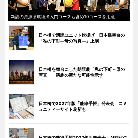
新設の資源循環経済入門コースも含め10コースを用意
日本橋で朗読ユニット旗揚げ 日本橋舞台の
「私の下町―母の写真―」上演
日本橋を舞台にした朗読劇「私の下町～母の
写真」 演劇の新たな可能性示す
日本橋で2027年版「能率手帳」発表会 コミ
ュニティーサイト刷新も
日本橋で能率手帳2027年版発表会 AI時代の