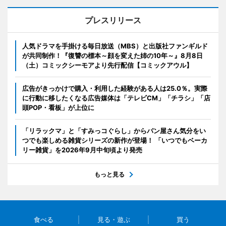
プレスリリース
人気ドラマを手掛ける毎日放送（MBS）と出版社ファンギルド
が共同制作！『復讐の標本～顔を変えた姉の10年～』8月8日
（土）コミックシーモアより先行配信【コミックアウル】
広告がきっかけで購入・利用した経験がある人は25.0％。実際
に行動に移したくなる広告媒体は「テレビCM」「チラシ」「店
頭POP・看板」が上位に
「リラックマ」と「すみっコぐらし」からパン屋さん気分をい
つでも楽しめる雑貨シリーズの新作が登場！ 「いつでもベーカ
リー雑貨」を2026年9月中旬頃より発売
もっと見る
食べる
見る・遊ぶ
買う