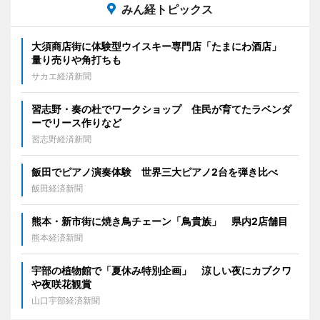
みん経トピックス
大須商店街に体験型ウイスキー専門店「たまにわ酒店」
量り売りや角打ちも
サカエ経済新聞
習志野・奏の杜でワークショップ 住民が育てたラベンダ
ーでリース作りなど
習志野経済新聞
飯田でピアノ演奏体験 世界三大ピアノ2台を弾き比べ
飯田経済新聞
熊本・新市街に焼き鳥チェーン「鳥貴族」 県内2店舗目
熊本経済新聞
宇部の植物館で「夏休み特別企画」 涼しい夜にカブクワ
や夜咲花観賞
山口宇部経済新聞