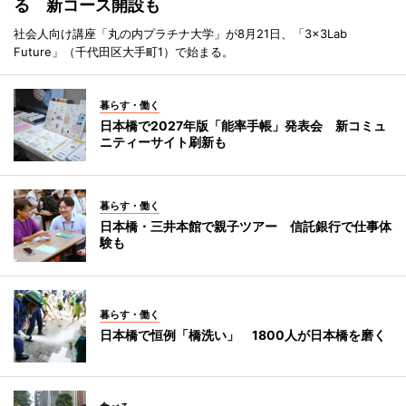
る 新コース開設も
社会人向け講座「丸の内プラチナ大学」が8月21日、「3×3Lab
Future」（千代田区大手町1）で始まる。
暮らす・働く
日本橋で2027年版「能率手帳」発表会 新コミュ
ニティーサイト刷新も
暮らす・働く
日本橋・三井本館で親子ツアー 信託銀行で仕事体
験も
暮らす・働く
日本橋で恒例「橋洗い」 1800人が日本橋を磨く