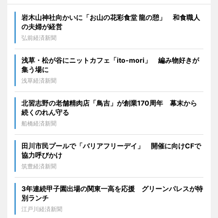
岩木山神社向かいに「お山の花彩食堂 龍の憩」 和食職人
の夫婦が経営
弘前経済新聞
浅草・松が谷にニットカフェ「ito-mori」 編み物好きが
集う場に
浅草経済新聞
北習志野の老舗精肉店「鳥吉」が創業170周年 幕末から
続くのれん守る
船橋経済新聞
田川市民プールで「バリアフリーデイ」 開催に向けCFで
協力呼びかけ
筑豊経済新聞
3年連続甲子園出場の関東一高を応援 グリーンパレスが特
別ランチ
江戸川経済新聞