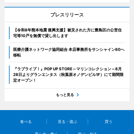
プレスリリース
【令和8年熊本地震 復興支援】被災された方に豊島区の公営住
宅等10戸を無償で貸し出します
医療介護ネットワーク協同組合 本店事務所をサンシャイン60へ
移転
『ラブライブ！』POP UP STORE～マリンコレクション～8月
28日よりグランエンタス（秋葉原オノデンビル1F）にて期間限
定オープン！
もっと見る
食べる
見る・遊ぶ
買う
暮らす・働く
学ぶ・知る