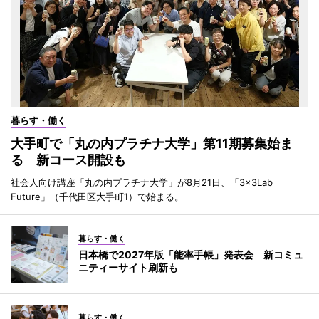
暮らす・働く
大手町で「丸の内プラチナ大学」第11期募集始ま
る 新コース開設も
社会人向け講座「丸の内プラチナ大学」が8月21日、「3×3Lab
Future」（千代田区大手町1）で始まる。
暮らす・働く
日本橋で2027年版「能率手帳」発表会 新コミュ
ニティーサイト刷新も
暮らす・働く