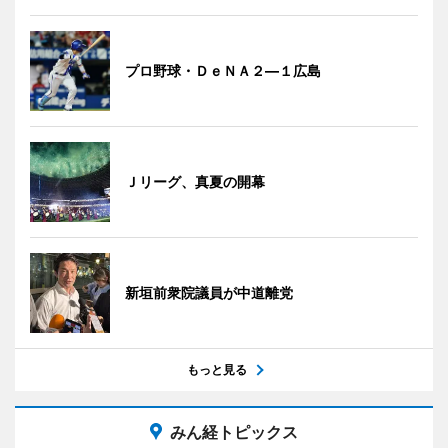
プロ野球・ＤｅＮＡ２―１広島
Ｊリーグ、真夏の開幕
新垣前衆院議員が中道離党
もっと見る
みん経トピックス