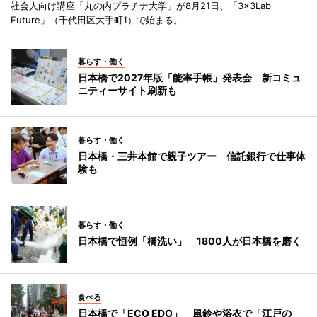
社会人向け講座「丸の内プラチナ大学」が8月21日、「3×3Lab
Future」（千代田区大手町1）で始まる。
暮らす・働く
日本橋で2027年版「能率手帳」発表会 新コミュ
ニティーサイト刷新も
暮らす・働く
日本橋・三井本館で親子ツアー 信託銀行で仕事体
験も
暮らす・働く
日本橋で恒例「橋洗い」 1800人が日本橋を磨く
食べる
日本橋で「ECO EDO」 風鈴や浴衣で「江戸の