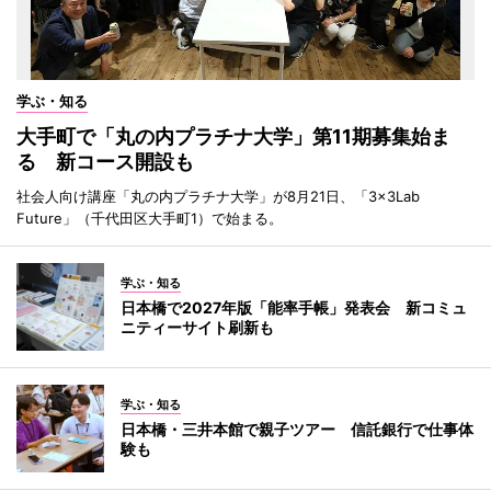
学ぶ・知る
大手町で「丸の内プラチナ大学」第11期募集始ま
る 新コース開設も
社会人向け講座「丸の内プラチナ大学」が8月21日、「3×3Lab
Future」（千代田区大手町1）で始まる。
学ぶ・知る
日本橋で2027年版「能率手帳」発表会 新コミュ
ニティーサイト刷新も
学ぶ・知る
日本橋・三井本館で親子ツアー 信託銀行で仕事体
験も