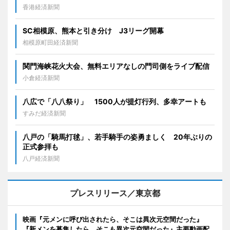
香港経済新聞
SC相模原、熊本と引き分け J3リーグ開幕
相模原町田経済新聞
関門海峡花火大会、無料エリアなしの門司側をライブ配信
小倉経済新聞
八広で「八八祭り」 1500人が提灯行列、多幸アートも
すみだ経済新聞
八戸の「騎馬打毬」、若手騎手の姿勇ましく 20年ぶりの
正式参拝も
八戸経済新聞
プレスリリース／東京都
映画『元メンに呼び出されたら、そこは異次元空間だった』
『新メンを募集したら、そこも異次元空間だった』主要動画配