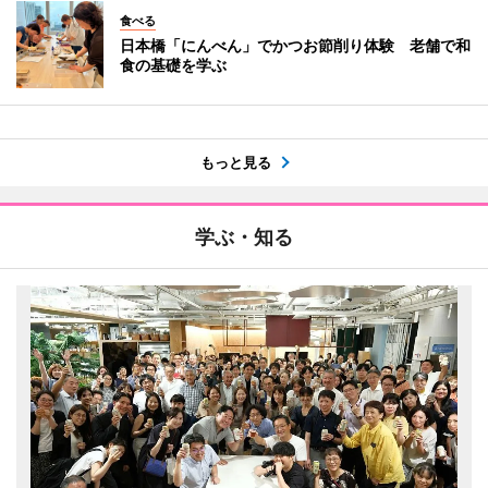
食べる
日本橋「にんべん」でかつお節削り体験 老舗で和
食の基礎を学ぶ
もっと見る
学ぶ・知る