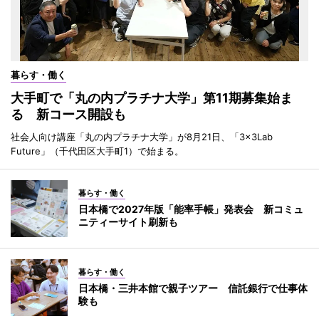
暮らす・働く
大手町で「丸の内プラチナ大学」第11期募集始ま
る 新コース開設も
社会人向け講座「丸の内プラチナ大学」が8月21日、「3×3Lab
Future」（千代田区大手町1）で始まる。
暮らす・働く
日本橋で2027年版「能率手帳」発表会 新コミュ
ニティーサイト刷新も
暮らす・働く
日本橋・三井本館で親子ツアー 信託銀行で仕事体
験も