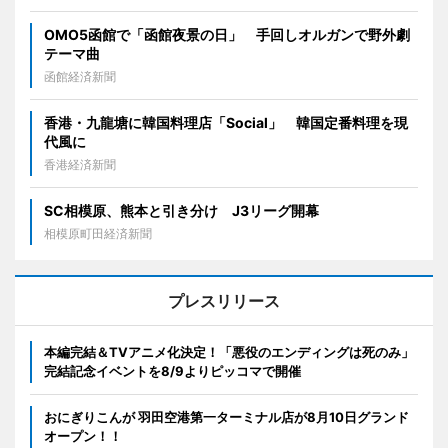
OMO5函館で「函館夜景の日」 手回しオルガンで野外劇
テーマ曲
函館経済新聞
香港・九龍塘に韓国料理店「Social」 韓国定番料理を現
代風に
香港経済新聞
SC相模原、熊本と引き分け J3リーグ開幕
相模原町田経済新聞
プレスリリース
本編完結＆TVアニメ化決定！「悪役のエンディングは死のみ」
完結記念イベントを8/9よりピッコマで開催
おにぎりこんが 羽田空港第一ターミナル店が8月10日グランド
オープン！！