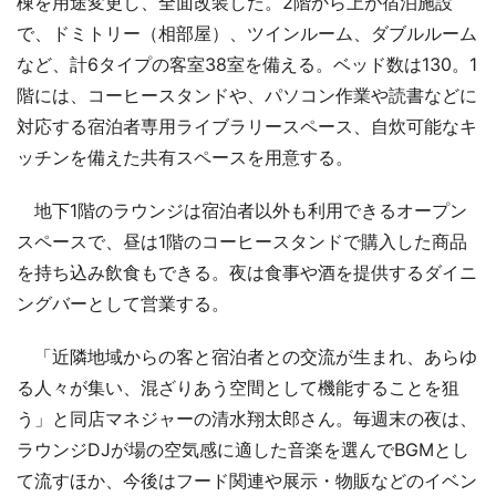
棟を用途変更し、全面改装した。2階から上が宿泊施設
で、ドミトリー（相部屋）、ツインルーム、ダブルルーム
など、計6タイプの客室38室を備える。ベッド数は130。1
階には、コーヒースタンドや、パソコン作業や読書などに
対応する宿泊者専用ライブラリースペース、自炊可能なキ
ッチンを備えた共有スペースを用意する。
地下1階のラウンジは宿泊者以外も利用できるオープン
スペースで、昼は1階のコーヒースタンドで購入した商品
を持ち込み飲食もできる。夜は食事や酒を提供するダイニ
ングバーとして営業する。
「近隣地域からの客と宿泊者との交流が生まれ、あらゆ
る人々が集い、混ざりあう空間として機能することを狙
う」と同店マネジャーの清水翔太郎さん。毎週末の夜は、
ラウンジDJが場の空気感に適した音楽を選んでBGMとし
て流すほか、今後はフード関連や展示・物販などのイベン