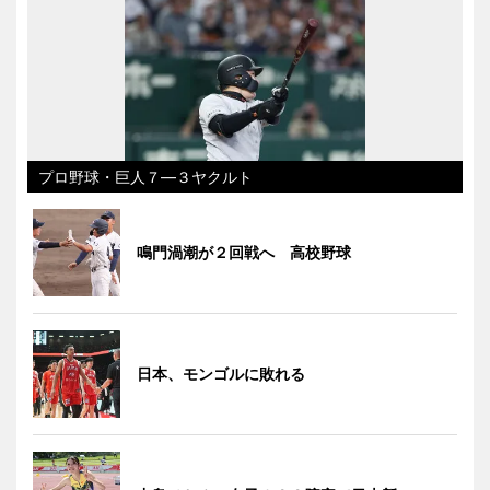
プロ野球・巨人７―３ヤクルト
鳴門渦潮が２回戦へ 高校野球
日本、モンゴルに敗れる