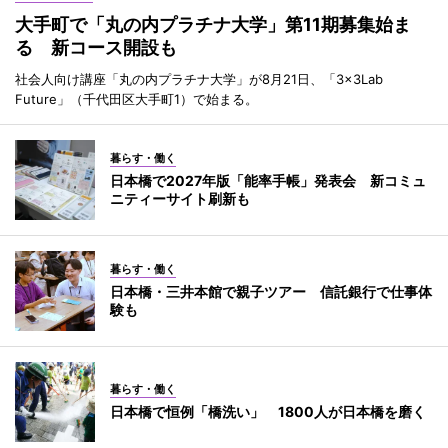
大手町で「丸の内プラチナ大学」第11期募集始ま
る 新コース開設も
社会人向け講座「丸の内プラチナ大学」が8月21日、「3×3Lab
Future」（千代田区大手町1）で始まる。
暮らす・働く
日本橋で2027年版「能率手帳」発表会 新コミュ
ニティーサイト刷新も
暮らす・働く
日本橋・三井本館で親子ツアー 信託銀行で仕事体
験も
暮らす・働く
日本橋で恒例「橋洗い」 1800人が日本橋を磨く