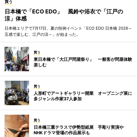
買う
日本橋で「ECO EDO」 風鈴や浴衣で「江戸の
涼」体感
日本橋エリアで7月17日、夏の恒例イベント「ECO EDO 日本橋 2026～
五感で楽しむ、江戸の涼～」が始まった。
買う
東日本橋で「大江戸問屋祭り」 一般客が問屋体験
楽しむ
買う
人形町でアートギャラリー開業 オープニング展に
多ジャンル作家37人参加
買う
日本橋三重テラスで伊勢型紙展 手彫り実演や
NHKドラマ登場の作品展示も