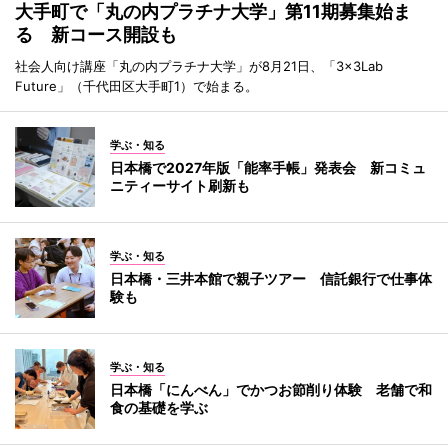
大手町で「丸の内プラチナ大学」第11期募集始ま
る 新コース開設も
社会人向け講座「丸の内プラチナ大学」が8月21日、「3×3Lab
Future」（千代田区大手町1）で始まる。
学ぶ・知る
日本橋で2027年版「能率手帳」発表会 新コミュ
ニティーサイト刷新も
学ぶ・知る
日本橋・三井本館で親子ツアー 信託銀行で仕事体
験も
学ぶ・知る
日本橋「にんべん」でかつお節削り体験 老舗で和
食の基礎を学ぶ