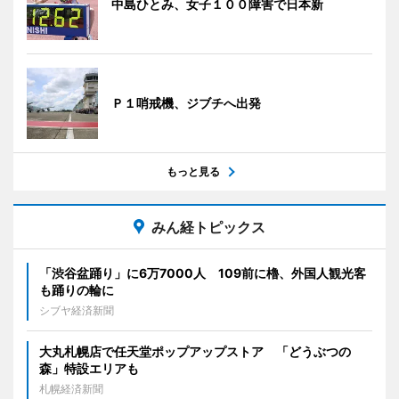
中島ひとみ、女子１００障害で日本新
Ｐ１哨戒機、ジブチへ出発
もっと見る
みん経トピックス
「渋谷盆踊り」に6万7000人 109前に櫓、外国人観光客
も踊りの輪に
シブヤ経済新聞
大丸札幌店で任天堂ポップアップストア 「どうぶつの
森」特設エリアも
札幌経済新聞