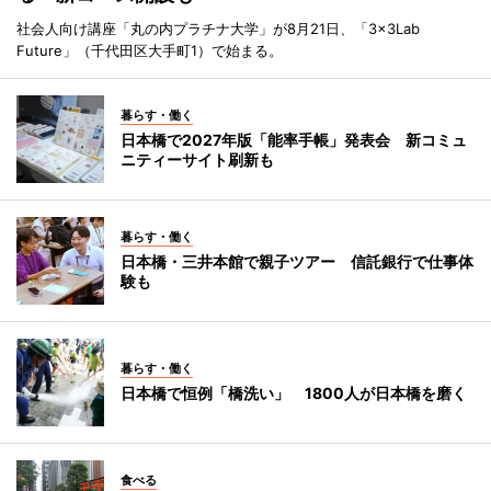
社会人向け講座「丸の内プラチナ大学」が8月21日、「3×3Lab
Future」（千代田区大手町1）で始まる。
暮らす・働く
日本橋で2027年版「能率手帳」発表会 新コミュ
ニティーサイト刷新も
暮らす・働く
日本橋・三井本館で親子ツアー 信託銀行で仕事体
験も
暮らす・働く
日本橋で恒例「橋洗い」 1800人が日本橋を磨く
食べる