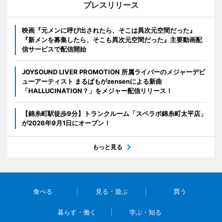
プレスリリース
映画『元メンに呼び出されたら、そこは異次元空間だった』
『新メンを募集したら、そこも異次元空間だった』主要動画配
信サービスで配信開始
JOYSOUND LIVER PROMOTION 所属ライバーのメジャーデビ
ューアーティスト まるぱもがzensenによる新曲
「HALLUCINATION？」をメジャー配信リリース！
【錦糸町駅徒歩9分】トランクルーム「スペラボ錦糸町太平店」
が2026年9月1日にオープン！
もっと見る
食べる
見る・遊ぶ
買う
暮らす・働く
学ぶ・知る