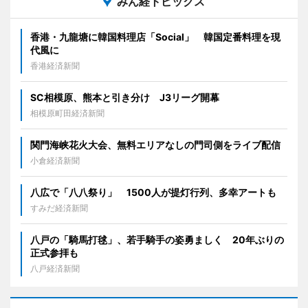
みん経トピックス
香港・九龍塘に韓国料理店「Social」 韓国定番料理を現
代風に
香港経済新聞
SC相模原、熊本と引き分け J3リーグ開幕
相模原町田経済新聞
関門海峡花火大会、無料エリアなしの門司側をライブ配信
小倉経済新聞
八広で「八八祭り」 1500人が提灯行列、多幸アートも
すみだ経済新聞
八戸の「騎馬打毬」、若手騎手の姿勇ましく 20年ぶりの
正式参拝も
八戸経済新聞