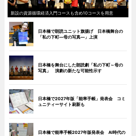
新設の資源循環経済入門コースも含め10コースを用意
日本橋で朗読ユニット旗揚げ 日本橋舞台の
「私の下町―母の写真―」上演
日本橋を舞台にした朗読劇「私の下町～母の
写真」 演劇の新たな可能性示す
日本橋で2027年版「能率手帳」発表会 コミ
ュニティーサイト刷新も
日本橋で能率手帳2027年版発表会 AI時代の