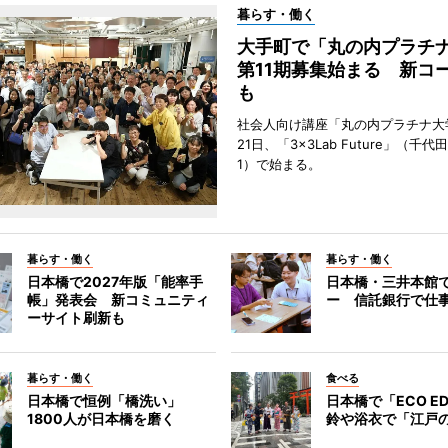
暮らす・働く
大手町で「丸の内プラチ
第11期募集始まる 新コ
も
社会人向け講座「丸の内プラチナ大
21日、「3×3Lab Future」（千
1）で始まる。
暮らす・働く
暮らす・働く
日本橋で2027年版「能率手
日本橋・三井本館
帳」発表会 新コミュニティ
ー 信託銀行で仕
ーサイト刷新も
暮らす・働く
食べる
日本橋で恒例「橋洗い」
日本橋で「ECO E
1800人が日本橋を磨く
鈴や浴衣で「江戸