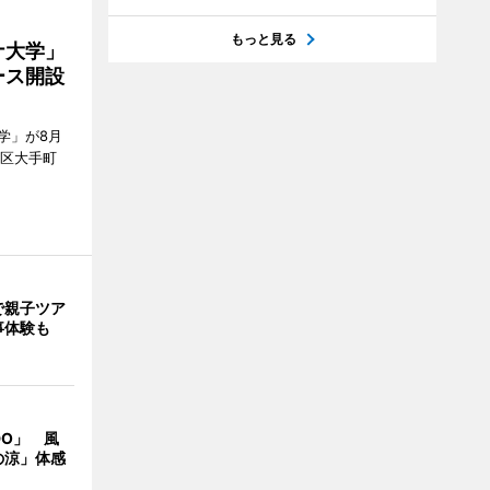
もっと見る
ナ大学」
ース開設
学」が8月
代田区大手町
で親子ツア
事体験も
DO」 風
の涼」体感