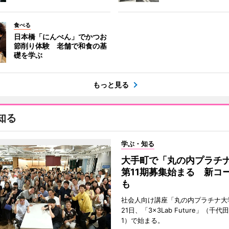
食べる
日本橋「にんべん」でかつお
節削り体験 老舗で和食の基
礎を学ぶ
もっと見る
知る
学ぶ・知る
大手町で「丸の内プラチ
第11期募集始まる 新コ
も
社会人向け講座「丸の内プラチナ大
21日、「3×3Lab Future」（千
1）で始まる。