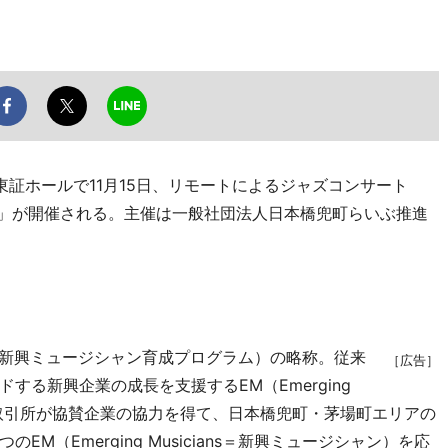
証ホールで11月15日、リモートによるジャズコンサート
alStreet」が開催される。主催は一般社団法人日本橋兜町らいぶ推進
rogram（新興ミュージシャン育成プログラム）の略称。従来
［広告］
する新興企業の成長を支援するEM（Emerging
券取引所が協賛企業の協力を得て、日本橋兜町・茅場町エリアの
M（Emerging Musicians＝新興ミュージシャン）を応