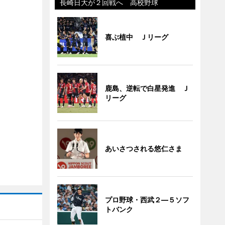
長崎日大が２回戦へ 高校野球
喜ぶ植中 Ｊリーグ
鹿島、逆転で白星発進 Ｊ
リーグ
あいさつされる悠仁さま
プロ野球・西武２―５ソフ
トバンク