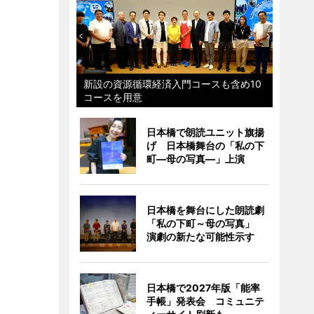
新設の資源循環経済入門コースも含め10
コースを用意
日本橋で朗読ユニット旗揚
げ 日本橋舞台の「私の下
町―母の写真―」上演
日本橋を舞台にした朗読劇
「私の下町～母の写真」
演劇の新たな可能性示す
日本橋で2027年版「能率
手帳」発表会 コミュニテ