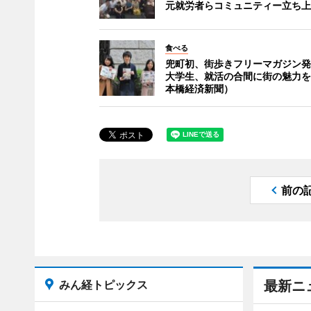
元就労者らコミュニティー立ち上
食べる
兜町初、街歩きフリーマガジン発
大学生、就活の合間に街の魅力を
本橋経済新聞）
前の
みん経トピックス
最新ニ