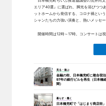
日本橋兜町らいぶ推進協議会の荒井尚文さん
エリア40選』に選ばれ、脚光を浴びつつ
ットホームから発信する、コロナ禍という
シャンたちの力強い演奏と、熱いメッセー
開催時間は12時～17時。コンサートは視聴
見る・遊ぶ
金融の街、日本橋兜町に複合宿泊
97年の銀行ビルを再生（日本橋
聞）
暮らす・働く
日本橋兜町で「はじまり商店街」