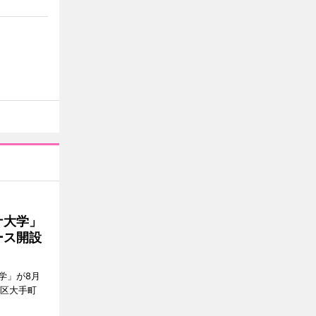
ナ大学」
ース開設
学」が8月
代田区大手町