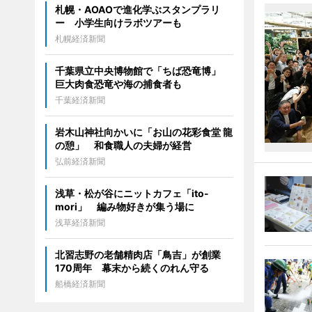
札幌・AOAOで進化学ぶスタンプラリ
ー 小学生向けラボツアーも
札幌経済新聞
千葉県立中央博物館で「ちば恐竜博」
巨大肉食恐竜や海の捕食者も
千葉経済新聞
岩木山神社向かいに「お山の花彩食堂 龍
の憩」 和食職人の夫婦が経営
弘前経済新聞
浅草・松が谷にニットカフェ「ito-
mori」 編み物好きが集う場に
浅草経済新聞
北習志野の老舗精肉店「鳥吉」が創業
170周年 幕末から続くのれん守る
船橋経済新聞