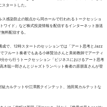
年にスタートした。
ルス感染防止の観点から同ホールで行われるトークセッショ
トワイド」など株式投資情報を配信するインターネット放送
ンで無料配信する。
成で、12時スタートのセッションでは「アート思考とJazz
表でフルート奏者でもある小林賢治さんと美術教師でアーティ
40分から行うトークセッション「ビジネスにおけるアート思考
高木聡一郎さんとジャズトランペット奏者の原朋直さんが登
木村紘カルテットや江澤茜クインテット、池田篤カルテットな