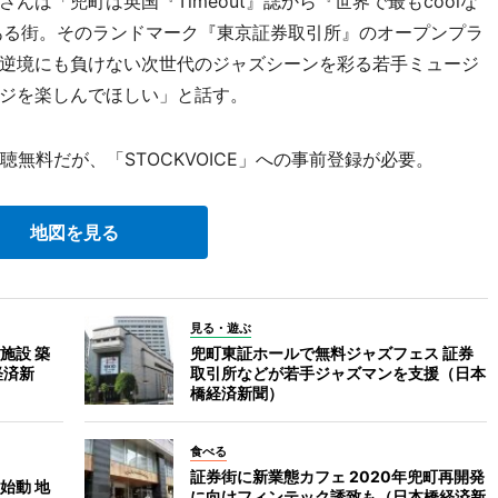
は「兜町は英国『Timeout』誌から『世界で最もcoolな
ある街。そのランドマーク『東京証券取引所』のオープンプラ
逆境にも負けない次世代のジャズシーンを彩る若手ミュージ
ジを楽しんでほしい」と話す。
無料だが、「STOCKVOICE」への事前登録が必要。
地図を見る
見る・遊ぶ
施設 築
兜町東証ホールで無料ジャズフェス 証券
経済新
取引所などが若手ジャズマンを支援（日本
橋経済新聞）
食べる
証券街に新業態カフェ 2020年兜町再開発
始動 地
に向けフィンテック誘致も（日本橋経済新