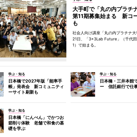
大手町で「丸の内プラチ
第11期募集始まる 新コ
も
社会人向け講座「丸の内プラチナ大
21日、「3×3Lab Future」（千
1）で始まる。
学ぶ・知る
学ぶ・知る
日本橋で2027年版「能率手
日本橋・三井本館
帳」発表会 新コミュニティ
ー 信託銀行で仕
ーサイト刷新も
学ぶ・知る
日本橋「にんべん」でかつお
節削り体験 老舗で和食の基
礎を学ぶ