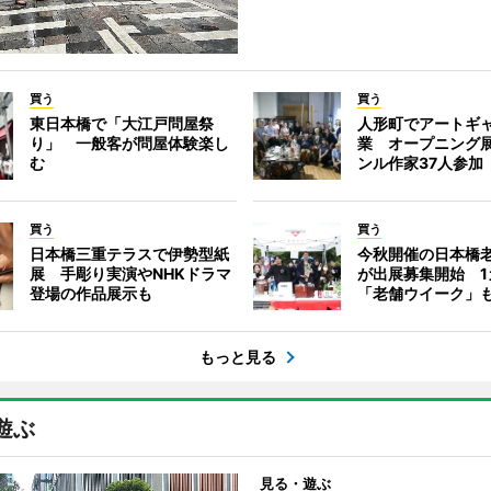
買う
買う
東日本橋で「大江戸問屋祭
人形町でアートギ
り」 一般客が問屋体験楽し
業 オープニング
む
ンル作家37人参加
買う
買う
日本橋三重テラスで伊勢型紙
今秋開催の日本橋
展 手彫り実演やNHKドラマ
が出展募集開始 1
登場の作品展示も
「老舗ウイーク」
もっと見る
遊ぶ
見る・遊ぶ