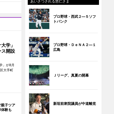
あいさつされる悠仁さま
プロ野球・西武２―５ソフ
トバンク
プロ野球・ＤｅＮＡ２―１
ナ大学」
広島
ース開設
学」が8月
代田区大手町
Ｊリーグ、真夏の開幕
新垣前衆院議員が中道離党
で親子ツア
事体験も