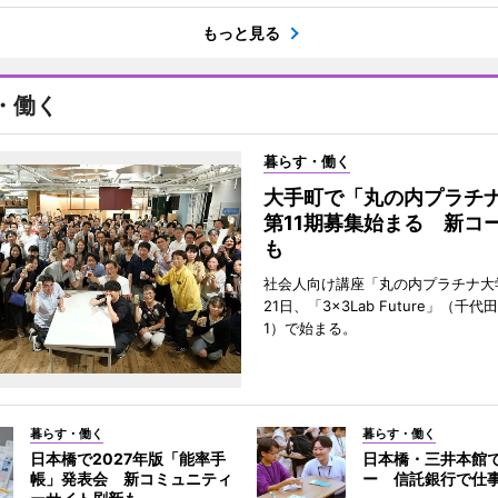
もっと見る
・働く
暮らす・働く
大手町で「丸の内プラチ
第11期募集始まる 新コ
も
社会人向け講座「丸の内プラチナ大
21日、「3×3Lab Future」（千
1）で始まる。
暮らす・働く
暮らす・働く
日本橋で2027年版「能率手
日本橋・三井本館
帳」発表会 新コミュニティ
ー 信託銀行で仕