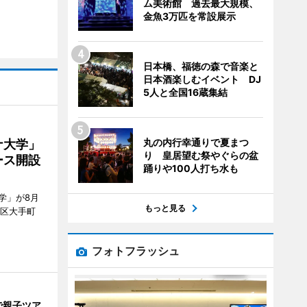
ム美術館 過去最大規模、
金魚3万匹を常設展示
日本橋、福徳の森で音楽と
日本酒楽しむイベント DJ
5人と全国16蔵集結
丸の内行幸通りで夏まつ
ナ大学」
り 皇居望む祭やぐらの盆
ース開設
踊りや100人打ち水も
学」が8月
もっと見る
代田区大手町
フォトフラッシュ
で親子ツア