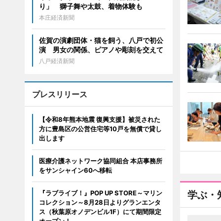
り」 獅子舞や太鼓、着物体験も
本庄経済新聞
佐賀の演劇団体・猫を飼う、八戸で初公
演 男女の関係、ピアノや彫刻を交えて
八戸経済新聞
プレスリリース
【令和8年熊本地震 復興支援】被災された
方に豊島区の公営住宅等10戸を無償で貸し
出します
医療介護ネットワーク協同組合 本店事務所
をサンシャイン60へ移転
『ラブライブ！』POP UP STORE～マリン
学ぶ・
コレクション～8月28日よりグランエンタ
ス（秋葉原オノデンビル1F）にて期間限定