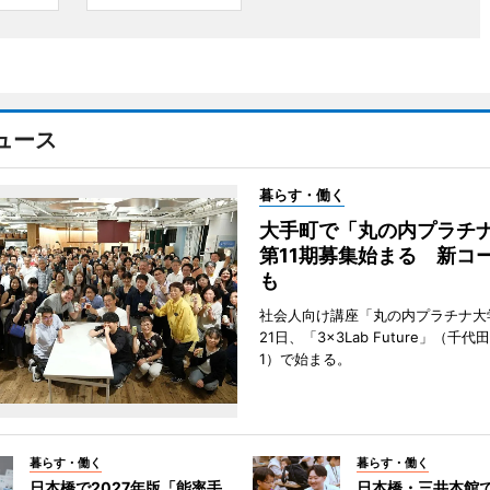
ュース
暮らす・働く
大手町で「丸の内プラチ
第11期募集始まる 新コ
も
社会人向け講座「丸の内プラチナ大
21日、「3×3Lab Future」（千
1）で始まる。
暮らす・働く
暮らす・働く
日本橋で2027年版「能率手
日本橋・三井本館