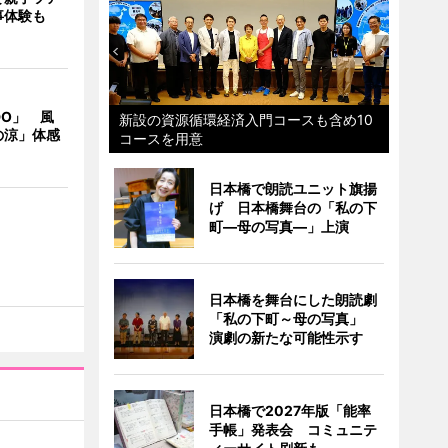
事体験も
DO」 風
新設の資源循環経済入門コースも含め10
の涼」体感
コースを用意
日本橋で朗読ユニット旗揚
げ 日本橋舞台の「私の下
町―母の写真―」上演
日本橋を舞台にした朗読劇
「私の下町～母の写真」
演劇の新たな可能性示す
日本橋で2027年版「能率
手帳」発表会 コミュニテ