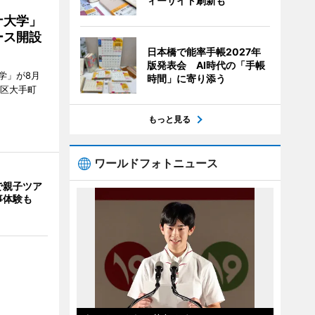
ィーサイト刷新も
ナ大学」
ース開設
日本橋で能率手帳2027年
版発表会 AI時代の「手帳
学」が8月
時間」に寄り添う
代田区大手町
もっと見る
ワールドフォトニュース
で親子ツア
事体験も