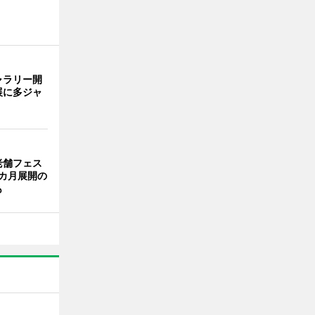
ャラリー開
展に多ジャ
老舗フェス
カ月展開の
も