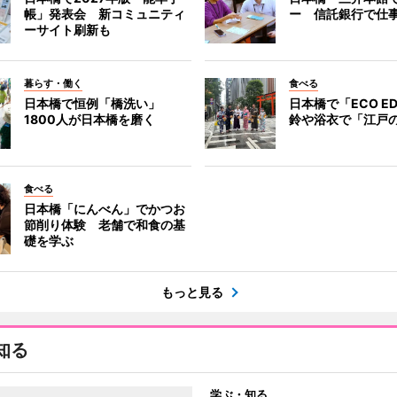
帳」発表会 新コミュニティ
ー 信託銀行で仕
ーサイト刷新も
暮らす・働く
食べる
日本橋で恒例「橋洗い」
日本橋で「ECO E
1800人が日本橋を磨く
鈴や浴衣で「江戸
食べる
日本橋「にんべん」でかつお
節削り体験 老舗で和食の基
礎を学ぶ
もっと見る
知る
学ぶ・知る