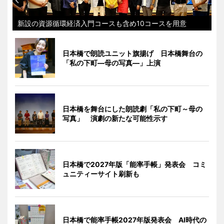
新設の資源循環経済入門コースも含め10コースを用意
日本橋で朗読ユニット旗揚げ 日本橋舞台の
「私の下町―母の写真―」上演
日本橋を舞台にした朗読劇「私の下町～母の
写真」 演劇の新たな可能性示す
日本橋で2027年版「能率手帳」発表会 コミ
ュニティーサイト刷新も
日本橋で能率手帳2027年版発表会 AI時代の