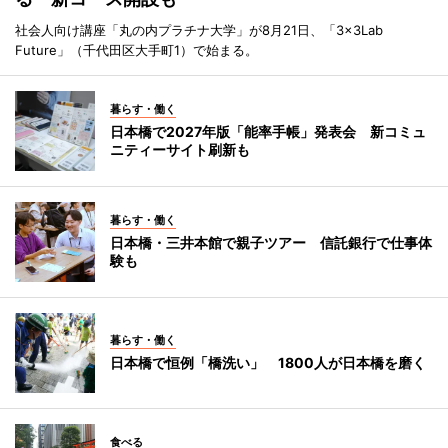
社会人向け講座「丸の内プラチナ大学」が8月21日、「3×3Lab
Future」（千代田区大手町1）で始まる。
暮らす・働く
日本橋で2027年版「能率手帳」発表会 新コミュ
ニティーサイト刷新も
暮らす・働く
日本橋・三井本館で親子ツアー 信託銀行で仕事体
験も
暮らす・働く
日本橋で恒例「橋洗い」 1800人が日本橋を磨く
食べる