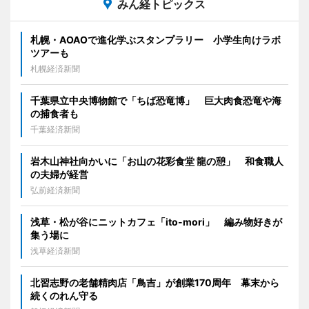
みん経トピックス
札幌・AOAOで進化学ぶスタンプラリー 小学生向けラボ
ツアーも
札幌経済新聞
千葉県立中央博物館で「ちば恐竜博」 巨大肉食恐竜や海
の捕食者も
千葉経済新聞
岩木山神社向かいに「お山の花彩食堂 龍の憩」 和食職人
の夫婦が経営
弘前経済新聞
浅草・松が谷にニットカフェ「ito-mori」 編み物好きが
集う場に
浅草経済新聞
北習志野の老舗精肉店「鳥吉」が創業170周年 幕末から
続くのれん守る