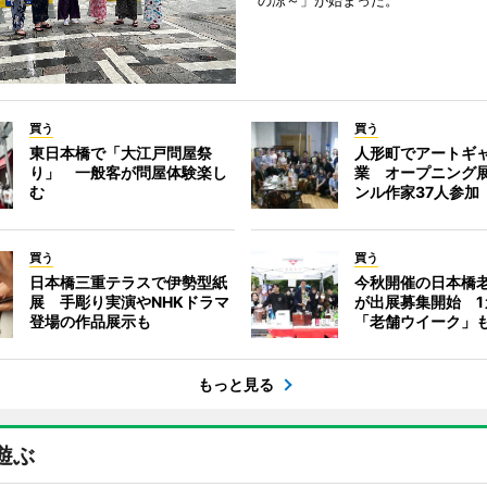
の涼～」が始まった。
買う
買う
東日本橋で「大江戸問屋祭
人形町でアートギ
り」 一般客が問屋体験楽し
業 オープニング
む
ンル作家37人参加
買う
買う
日本橋三重テラスで伊勢型紙
今秋開催の日本橋
展 手彫り実演やNHKドラマ
が出展募集開始 1
登場の作品展示も
「老舗ウイーク」
もっと見る
遊ぶ