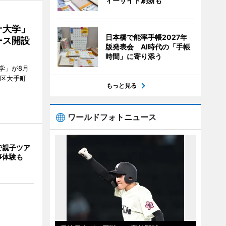
ィーサイト刷新も
ナ大学」
日本橋で能率手帳2027年
ース開設
版発表会 AI時代の「手帳
時間」に寄り添う
学」が8月
代田区大手町
もっと見る
ワールドフォトニュース
で親子ツア
事体験も