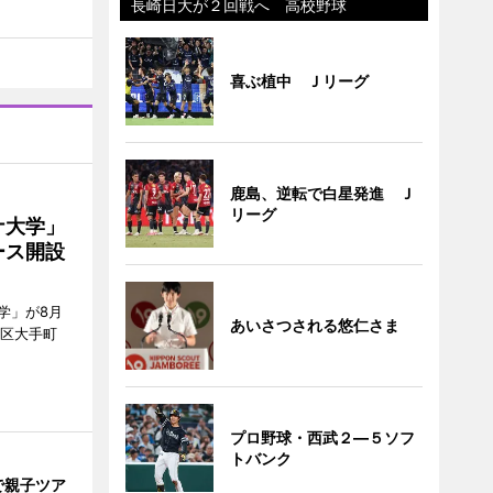
長崎日大が２回戦へ 高校野球
喜ぶ植中 Ｊリーグ
鹿島、逆転で白星発進 Ｊ
リーグ
ナ大学」
ース開設
学」が8月
あいさつされる悠仁さま
代田区大手町
プロ野球・西武２―５ソフ
トバンク
で親子ツア