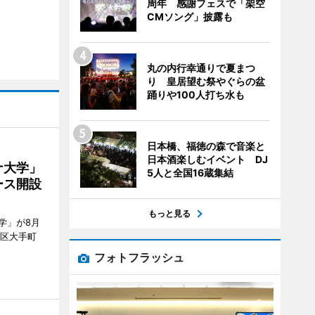
周年 感謝フェスで「架空
CMソング」披露も
丸の内行幸通りで夏まつ
り 皇居望む祭やぐらの盆
踊りや100人打ち水も
日本橋、福徳の森で音楽と
日本酒楽しむイベント DJ
ナ大学」
5人と全国16蔵集結
ース開設
もっと見る
学」が8月
代田区大手町
フォトフラッシュ