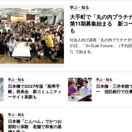
学ぶ・知る
大手町で「丸の内プラチ
第11期募集始まる 新コ
も
社会人向け講座「丸の内プラチナ大
21日、「3×3Lab Future」（千
1）で始まる。
学ぶ・知る
学ぶ・知る
日本橋で2027年版「能率手
日本橋・三井本館
帳」発表会 新コミュニティ
ー 信託銀行で仕
ーサイト刷新も
学ぶ・知る
日本橋「にんべん」でかつお
節削り体験 老舗で和食の基
礎を学ぶ