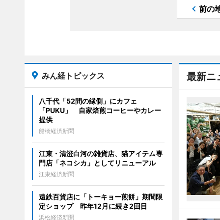
前の
みん経トピックス
最新ニ
八千代「52間の縁側」にカフェ
「PUKU」 自家焙煎コーヒーやカレー
提供
船橋経済新聞
江東・清澄白河の雑貨店、猫アイテム専
門店「ネコシカ」としてリニューアル
江東経済新聞
遠鉄百貨店に「トーキョー煎餅」期間限
定ショップ 昨年12月に続き2回目
浜松経済新聞