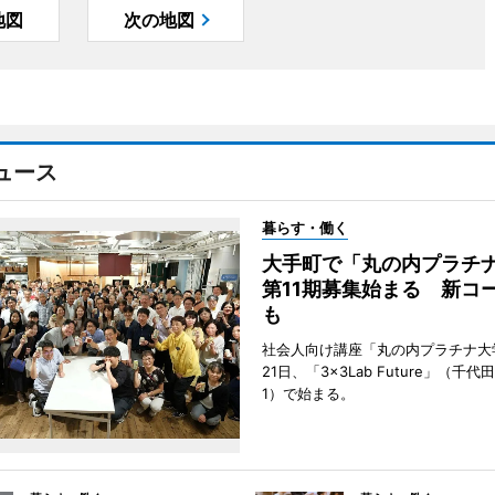
地図
次の地図
ュース
暮らす・働く
大手町で「丸の内プラチ
第11期募集始まる 新コ
も
社会人向け講座「丸の内プラチナ大
21日、「3×3Lab Future」（千
1）で始まる。