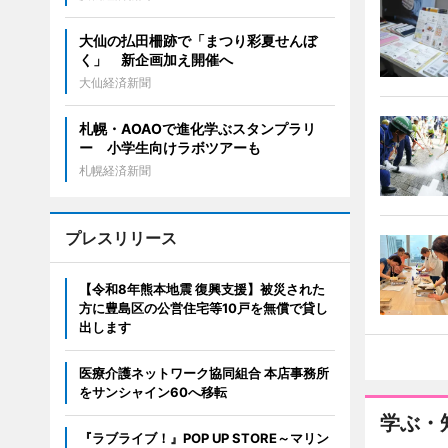
大仙の払田柵跡で「まつり彩夏せんぼ
く」 新企画加え開催へ
大仙経済新聞
札幌・AOAOで進化学ぶスタンプラリ
ー 小学生向けラボツアーも
札幌経済新聞
プレスリリース
【令和8年熊本地震 復興支援】被災された
方に豊島区の公営住宅等10戸を無償で貸し
出します
医療介護ネットワーク協同組合 本店事務所
をサンシャイン60へ移転
学ぶ・
『ラブライブ！』POP UP STORE～マリン