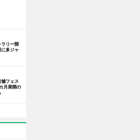
ャラリー開
展に多ジャ
老舗フェス
カ月展開の
も