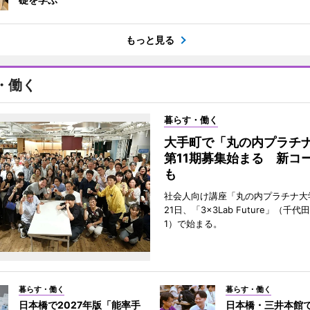
もっと見る
・働く
暮らす・働く
大手町で「丸の内プラチ
第11期募集始まる 新コ
も
社会人向け講座「丸の内プラチナ大
21日、「3×3Lab Future」（千
1）で始まる。
暮らす・働く
暮らす・働く
日本橋で2027年版「能率手
日本橋・三井本館