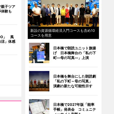
で親子ツア
事体験も
新設の資源循環経済入門コースも含め10
コースを用意
DO」 風
の涼」体感
日本橋で朗読ユニット旗揚
げ 日本橋舞台の「私の下
町―母の写真―」上演
日本橋を舞台にした朗読劇
「私の下町～母の写真」
演劇の新たな可能性示す
日本橋で2027年版「能率
手帳」発表会 コミュニテ