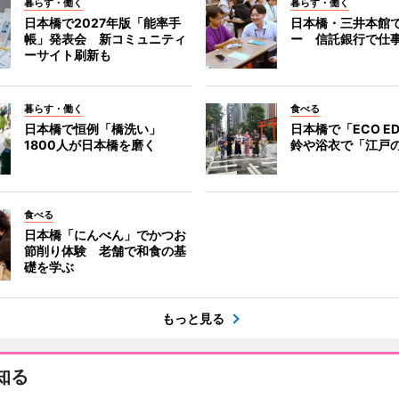
暮らす・働く
暮らす・働く
日本橋で2027年版「能率手
日本橋・三井本館
帳」発表会 新コミュニティ
ー 信託銀行で仕
ーサイト刷新も
暮らす・働く
食べる
日本橋で恒例「橋洗い」
日本橋で「ECO E
1800人が日本橋を磨く
鈴や浴衣で「江戸
食べる
日本橋「にんべん」でかつお
節削り体験 老舗で和食の基
礎を学ぶ
もっと見る
知る