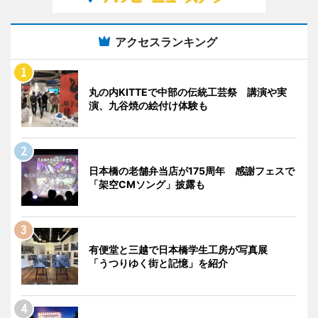
アクセスランキング
丸の内KITTEで中部の伝統工芸祭 講演や実
演、九谷焼の絵付け体験も
日本橋の老舗弁当店が175周年 感謝フェスで
「架空CMソング」披露も
有便堂と三越で日本橋学生工房が写真展
「うつりゆく街と記憶」を紹介