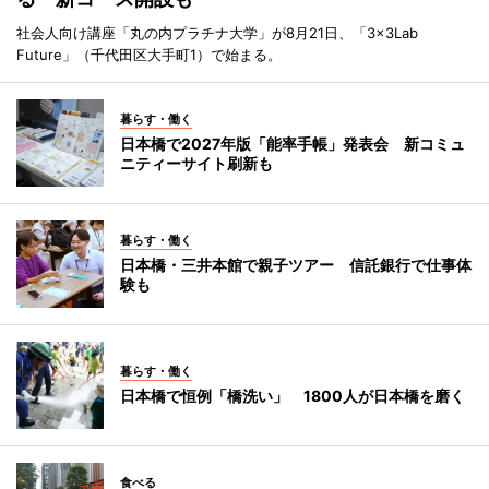
社会人向け講座「丸の内プラチナ大学」が8月21日、「3×3Lab
Future」（千代田区大手町1）で始まる。
暮らす・働く
日本橋で2027年版「能率手帳」発表会 新コミュ
ニティーサイト刷新も
暮らす・働く
日本橋・三井本館で親子ツアー 信託銀行で仕事体
験も
暮らす・働く
日本橋で恒例「橋洗い」 1800人が日本橋を磨く
食べる