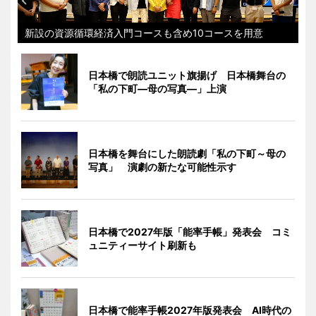
新設の資源循環経済入門コースも含め10コースを用意
日本橋で朗読ユニット旗揚げ 日本橋舞台の
「私の下町―母の写真―」上演
日本橋を舞台にした朗読劇「私の下町～母の
写真」 演劇の新たな可能性示す
日本橋で2027年版「能率手帳」発表会 コミ
ュニティーサイト刷新も
日本橋で能率手帳2027年版発表会 AI時代の