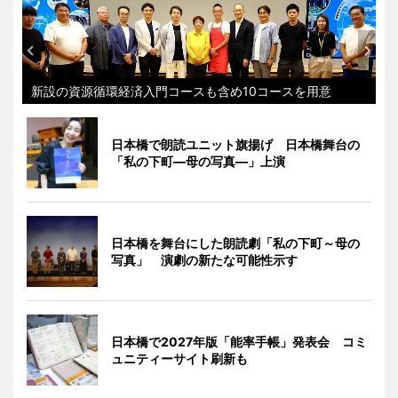
新設の資源循環経済入門コースも含め10コースを用意
日本橋で朗読ユニット旗揚げ 日本橋舞台の
「私の下町―母の写真―」上演
日本橋を舞台にした朗読劇「私の下町～母の
写真」 演劇の新たな可能性示す
日本橋で2027年版「能率手帳」発表会 コミ
ュニティーサイト刷新も