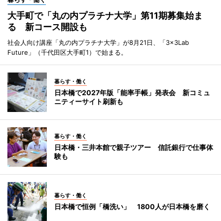
大手町で「丸の内プラチナ大学」第11期募集始ま
る 新コース開設も
社会人向け講座「丸の内プラチナ大学」が8月21日、「3×3Lab
Future」（千代田区大手町1）で始まる。
暮らす・働く
日本橋で2027年版「能率手帳」発表会 新コミュ
ニティーサイト刷新も
暮らす・働く
日本橋・三井本館で親子ツアー 信託銀行で仕事体
験も
暮らす・働く
日本橋で恒例「橋洗い」 1800人が日本橋を磨く