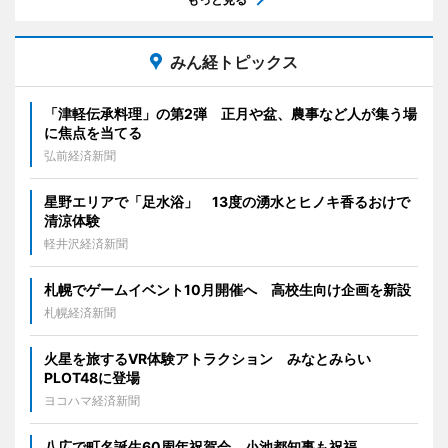
みん経トピックス
「津軽伝承料理」の第2弾 正月や盆、農事など人が集う場
に焦点を当てる
弘前経済新聞
星野エリアで「足水浴」 13度の湧水とヒノキ香るおけで
清涼体験
軽井沢経済新聞
札幌でゲームイベント10月開催へ 高校生向け企画を新設
札幌経済新聞
火星を旅するVR体験アトラクション みなとみらい
PLOT48に登場
ヨコハマ経済新聞
八広で町名誕生60周年祝賀会 小池都知事も祝福