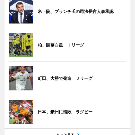
米上院、ブランチ氏の司法長官人事承認
柏、開幕白星 Ｊリーグ
町田、大勝で発進 Ｊリーグ
日本、豪州に惜敗 ラグビー
もっと見る