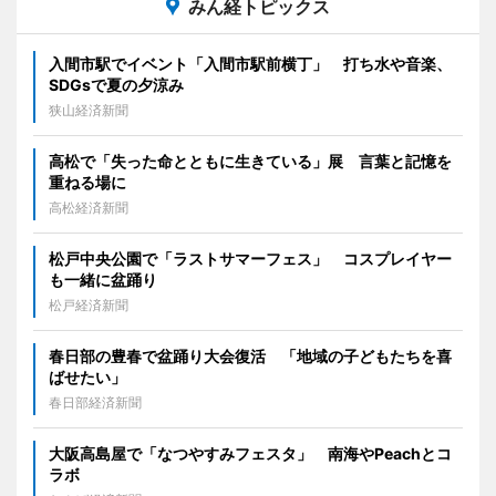
みん経トピックス
入間市駅でイベント「入間市駅前横丁」 打ち水や音楽、
SDGsで夏の夕涼み
狭山経済新聞
高松で「失った命とともに生きている」展 言葉と記憶を
重ねる場に
高松経済新聞
松戸中央公園で「ラストサマーフェス」 コスプレイヤー
も一緒に盆踊り
松戸経済新聞
春日部の豊春で盆踊り大会復活 「地域の子どもたちを喜
ばせたい」
春日部経済新聞
大阪高島屋で「なつやすみフェスタ」 南海やPeachとコ
ラボ