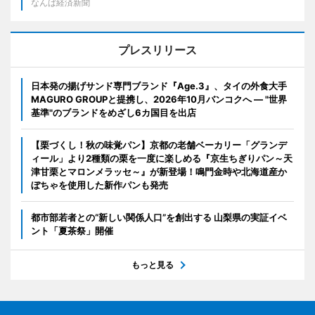
なんば経済新聞
プレスリリース
日本発の揚げサンド専門ブランド『Age.3』、タイの外食大手
MAGURO GROUPと提携し、2026年10月バンコクへ ― "世界
基準"のブランドをめざし6カ国目を出店
【栗づくし！秋の味覚パン】京都の老舗ベーカリー「グランデ
ィール」より2種類の栗を一度に楽しめる『京生ちぎりパン～天
津甘栗とマロンメラッセ～』が新登場！鳴門金時や北海道産か
ぼちゃを使用した新作パンも発売
都市部若者との“新しい関係人口”を創出する 山梨県の実証イベ
ント「夏茶祭」開催
もっと見る