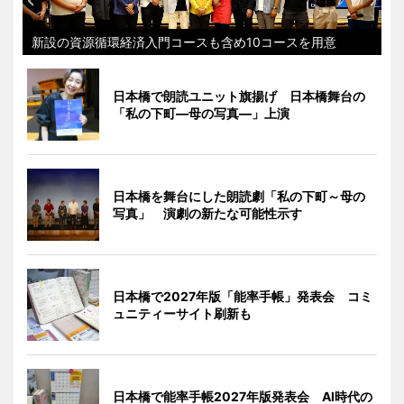
新設の資源循環経済入門コースも含め10コースを用意
日本橋で朗読ユニット旗揚げ 日本橋舞台の
「私の下町―母の写真―」上演
日本橋を舞台にした朗読劇「私の下町～母の
写真」 演劇の新たな可能性示す
日本橋で2027年版「能率手帳」発表会 コミ
ュニティーサイト刷新も
日本橋で能率手帳2027年版発表会 AI時代の