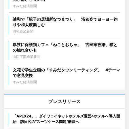
すみだ経済新聞
浦和で「親子の居場所なつまつり」 浴衣姿でヨーヨー釣
りや和太鼓楽しむ
浦和経済新聞
厚狭に保護猫カフェ「ねことおちゃ」 古民家改築、猫と
の触れ合いも
山口宇部経済新聞
文花で学生企画の「すみだタウンミーティング」 4テーマ
で意見交換
すみだ経済新聞
プレスリリース
「APEX24」、ダイワロイネットホテルズ運営4ホテルへ導入開
始 訪日客の“スーツケース問題”解決へ