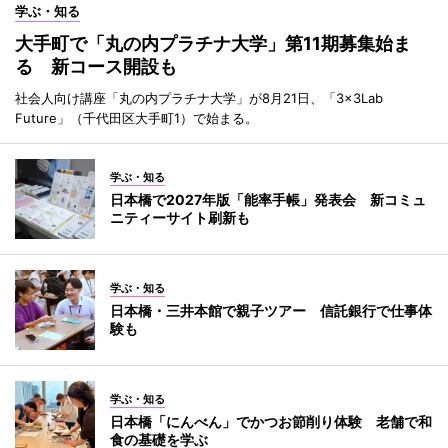
学ぶ・知る
大手町で「丸の内プラチナ大学」第11期募集始ま
る 新コース開設も
社会人向け講座「丸の内プラチナ大学」が8月21日、「3×3Lab
Future」（千代田区大手町1）で始まる。
学ぶ・知る
日本橋で2027年版「能率手帳」発表会 新コミュ
ニティーサイト刷新も
学ぶ・知る
日本橋・三井本館で親子ツアー 信託銀行で仕事体
験も
学ぶ・知る
日本橋「にんべん」でかつお節削り体験 老舗で和
食の基礎を学ぶ