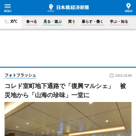
35°C
食べる
見る・遊ぶ
買う
暮らす・働く
学ぶ・知る
フォトフラッシュ
2015.10.04
コレド室町地下通路で「復興マルシェ」 被
災地から「山海の珍味」一堂に