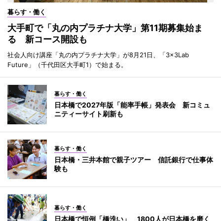
暮らす・働く
大手町で「丸の内プラチナ大学」第11期募集始ま
る 新コース開設も
社会人向け講座「丸の内プラチナ大学」が8月21日、「3×3Lab
Future」（千代田区大手町1）で始まる。
暮らす・働く
日本橋で2027年版「能率手帳」発表会 新コミュ
ニティーサイト刷新も
暮らす・働く
日本橋・三井本館で親子ツアー 信託銀行で仕事体
験も
暮らす・働く
日本橋で恒例「橋洗い」 1800人が日本橋を磨く