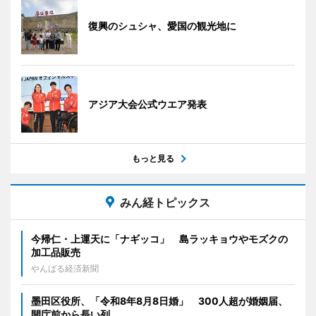
復興のシュシャ、愛国の観光地に
アジア大会公式ウエア発表
もっと見る
みん経トピックス
今帰仁・上運天に「ナギッコ」 島ラッキョウやモズクの
加工品販売
やんばる経済新聞
墨田区役所、「令和8年8月8日婚」 300人超が婚姻届、
開庁前から長い列