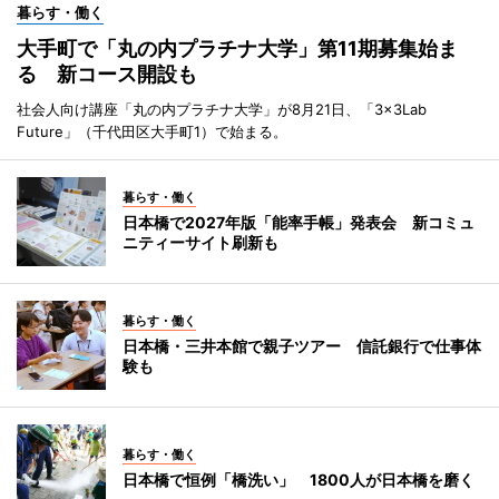
暮らす・働く
大手町で「丸の内プラチナ大学」第11期募集始ま
る 新コース開設も
社会人向け講座「丸の内プラチナ大学」が8月21日、「3×3Lab
Future」（千代田区大手町1）で始まる。
暮らす・働く
日本橋で2027年版「能率手帳」発表会 新コミュ
ニティーサイト刷新も
暮らす・働く
日本橋・三井本館で親子ツアー 信託銀行で仕事体
験も
暮らす・働く
日本橋で恒例「橋洗い」 1800人が日本橋を磨く