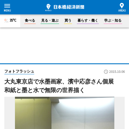
35°C
食べる
見る・遊ぶ
買う
暮らす・働く
学ぶ・知る
フォトフラッシュ
2015.10.06
大丸東京店で水墨画家、濱中応彦さん個展
和紙と墨と水で無限の世界描く