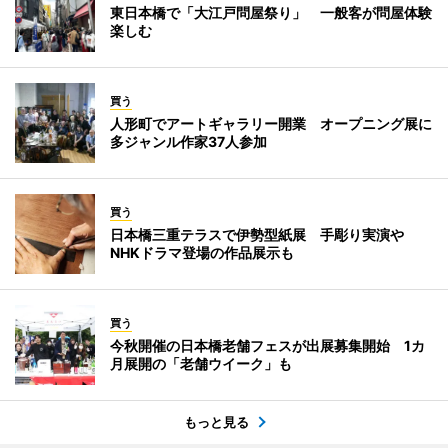
東日本橋で「大江戸問屋祭り」 一般客が問屋体験
楽しむ
買う
人形町でアートギャラリー開業 オープニング展に
多ジャンル作家37人参加
買う
日本橋三重テラスで伊勢型紙展 手彫り実演や
NHKドラマ登場の作品展示も
買う
今秋開催の日本橋老舗フェスが出展募集開始 1カ
月展開の「老舗ウイーク」も
もっと見る