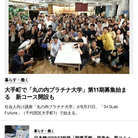
暮らす・働く
大手町で「丸の内プラチナ大学」第11期募集始ま
る 新コース開設も
社会人向け講座「丸の内プラチナ大学」が8月21日、「3×3Lab
Future」（千代田区大手町1）で始まる。
暮らす・働く
日本橋で2027年版「能率手帳」発表会 新コミュ