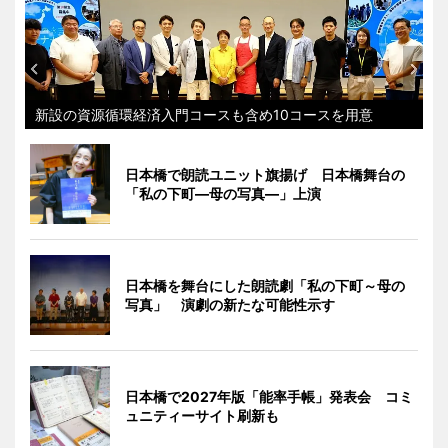
新設の資源循環経済入門コースも含め10コースを用意
日本橋で朗読ユニット旗揚げ 日本橋舞台の
「私の下町―母の写真―」上演
日本橋を舞台にした朗読劇「私の下町～母の
写真」 演劇の新たな可能性示す
日本橋で2027年版「能率手帳」発表会 コミ
ュニティーサイト刷新も