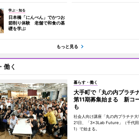
学ぶ・知る
日本橋「にんべん」でかつお
節削り体験 老舗で和食の基
礎を学ぶ
もっと見る
・働く
暮らす・働く
大手町で「丸の内プラチ
第11期募集始まる 新コ
も
社会人向け講座「丸の内プラチナ大
21日、「3×3Lab Future」（千
1）で始まる。