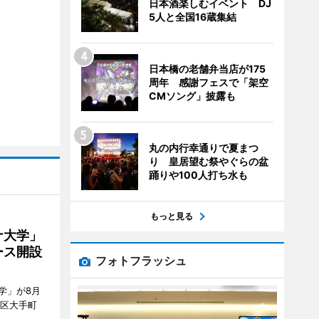
日本酒楽しむイベント DJ
5人と全国16蔵集結
日本橋の老舗弁当店が175
周年 感謝フェスで「架空
CMソング」披露も
丸の内行幸通りで夏まつ
り 皇居望む祭やぐらの盆
踊りや100人打ち水も
もっと見る
ナ大学」
ース開設
フォトフラッシュ
学」が8月
代田区大手町