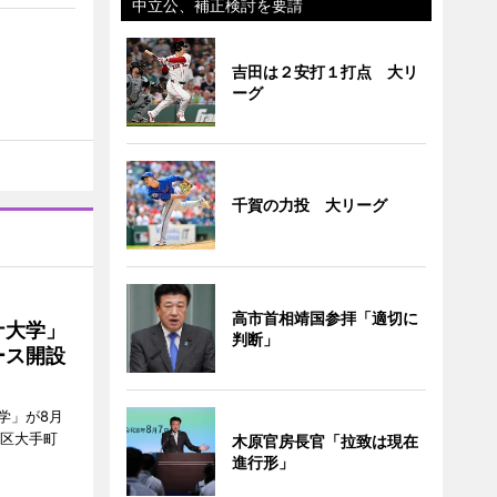
中立公、補正検討を要請
吉田は２安打１打点 大リ
ーグ
千賀の力投 大リーグ
高市首相靖国参拝「適切に
ナ大学」
判断」
ース開設
学」が8月
代田区大手町
木原官房長官「拉致は現在
進行形」