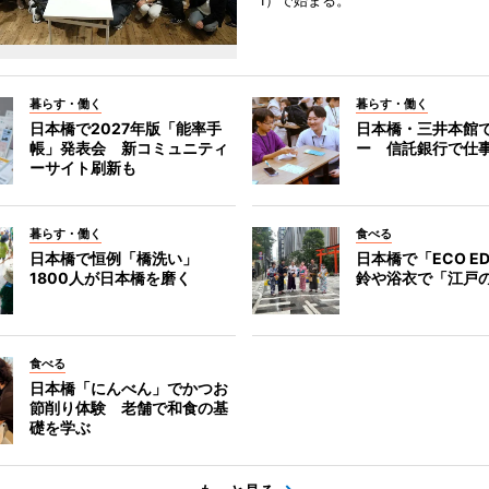
1）で始まる。
暮らす・働く
暮らす・働く
日本橋で2027年版「能率手
日本橋・三井本館
帳」発表会 新コミュニティ
ー 信託銀行で仕
ーサイト刷新も
暮らす・働く
食べる
日本橋で恒例「橋洗い」
日本橋で「ECO E
1800人が日本橋を磨く
鈴や浴衣で「江戸
食べる
日本橋「にんべん」でかつお
節削り体験 老舗で和食の基
礎を学ぶ