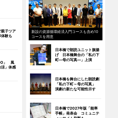
で親子ツア
新設の資源循環経済入門コースも含め10
事体験も
コースを用意
日本橋で朗読ユニット旗揚
げ 日本橋舞台の「私の下
町―母の写真―」上演
DO」 風
の涼」体感
日本橋を舞台にした朗読劇
「私の下町～母の写真」
演劇の新たな可能性示す
日本橋で2027年版「能率
手帳」発表会 コミュニテ