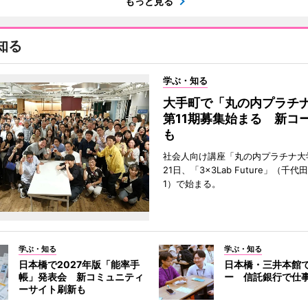
もっと見る
知る
学ぶ・知る
大手町で「丸の内プラチ
第11期募集始まる 新コ
も
社会人向け講座「丸の内プラチナ大
21日、「3×3Lab Future」（千
1）で始まる。
学ぶ・知る
学ぶ・知る
日本橋で2027年版「能率手
日本橋・三井本館
帳」発表会 新コミュニティ
ー 信託銀行で仕
ーサイト刷新も