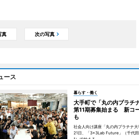
写真
次の写真
ュース
暮らす・働く
大手町で「丸の内プラチ
第11期募集始まる 新コ
も
社会人向け講座「丸の内プラチナ大
21日、「3×3Lab Future」（千