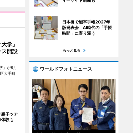
ィーサイト刷新も
日本橋で能率手帳2027年
版発表会 AI時代の「手帳
時間」に寄り添う
ナ大学」
ース開設
もっと見る
学」が8月
ワールドフォトニュース
代田区大手町
で親子ツア
事体験も