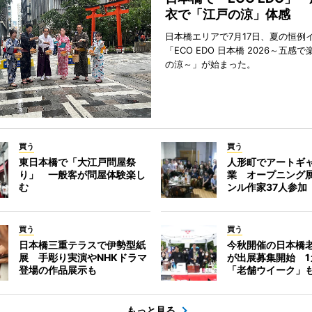
衣で「江戸の涼」体感
日本橋エリアで7月17日、夏の恒例
「ECO EDO 日本橋 2026～五感
の涼～」が始まった。
買う
買う
東日本橋で「大江戸問屋祭
人形町でアートギ
り」 一般客が問屋体験楽し
業 オープニング
む
ンル作家37人参加
買う
買う
日本橋三重テラスで伊勢型紙
今秋開催の日本橋
展 手彫り実演やNHKドラマ
が出展募集開始 1
登場の作品展示も
「老舗ウイーク」
もっと見る