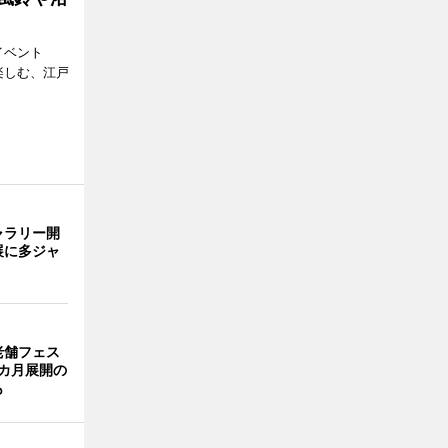
イベント
で楽しむ、江戸
ャラリー開
展に多ジャ
老舗フェス
カ月展開の
も