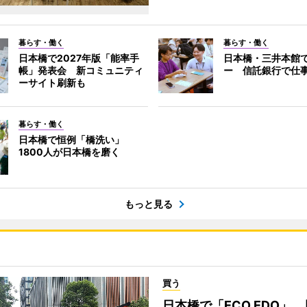
暮らす・働く
暮らす・働く
日本橋で2027年版「能率手
日本橋・三井本館
帳」発表会 新コミュニティ
ー 信託銀行で仕
ーサイト刷新も
暮らす・働く
日本橋で恒例「橋洗い」
1800人が日本橋を磨く
もっと見る
買う
日本橋で「ECO EDO」