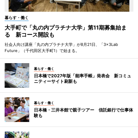
暮らす・働く
大手町で「丸の内プラチナ大学」第11期募集始ま
る 新コース開設も
社会人向け講座「丸の内プラチナ大学」が8月21日、「3×3Lab
Future」（千代田区大手町1）で始まる。
暮らす・働く
日本橋で2027年版「能率手帳」発表会 新コミュ
ニティーサイト刷新も
暮らす・働く
日本橋・三井本館で親子ツアー 信託銀行で仕事体
験も