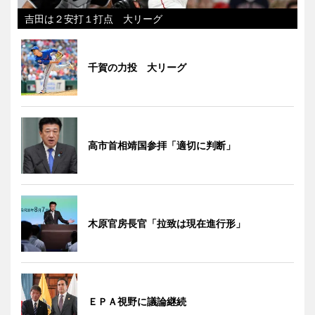
吉田は２安打１打点 大リーグ
千賀の力投 大リーグ
高市首相靖国参拝「適切に判断」
木原官房長官「拉致は現在進行形」
ＥＰＡ視野に議論継続