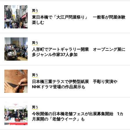
買う
東日本橋で「大江戸問屋祭り」 一般客が問屋体験
楽しむ
買う
人形町でアートギャラリー開業 オープニング展に
多ジャンル作家37人参加
買う
日本橋三重テラスで伊勢型紙展 手彫り実演や
NHKドラマ登場の作品展示も
買う
今秋開催の日本橋老舗フェスが出展募集開始 1カ
月展開の「老舗ウイーク」も