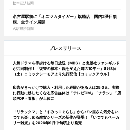
松本経済新聞
名古屋駅前に「オニツカタイガー」旗艦店 国内2番目規
模、全ライン展開
名駅経済新聞
プレスリリース
人気ドラマを手掛ける毎日放送（MBS）と出版社ファンギルド
が共同制作！『復讐の標本～顔を変えた姉の10年～』8月8日
（土）コミックシーモアより先行配信【コミックアウル】
広告がきっかけで購入・利用した経験がある人は25.0％。実際
に行動に移したくなる広告媒体は「テレビCM」「チラシ」「店
頭POP・看板」が上位に
「リラックマ」と「すみっコぐらし」からパン屋さん気分をい
つでも楽しめる雑貨シリーズの新作が登場！ 「いつでもベーカ
リー雑貨」を2026年9月中旬頃より発売