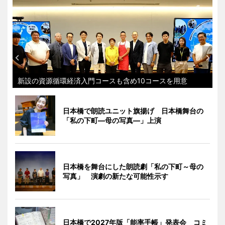
新設の資源循環経済入門コースも含め10コースを用意
日本橋で朗読ユニット旗揚げ 日本橋舞台の
「私の下町―母の写真―」上演
日本橋を舞台にした朗読劇「私の下町～母の
写真」 演劇の新たな可能性示す
日本橋で2027年版「能率手帳」発表会 コミ