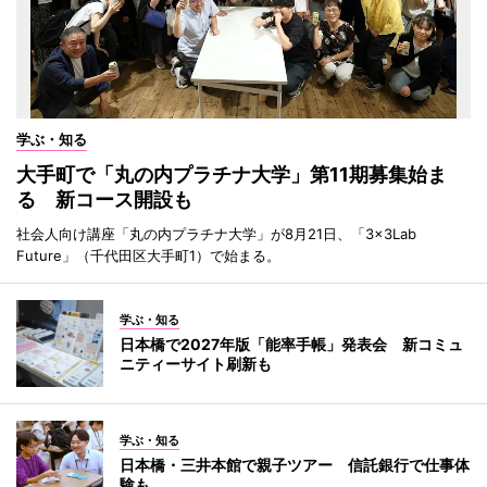
学ぶ・知る
大手町で「丸の内プラチナ大学」第11期募集始ま
る 新コース開設も
社会人向け講座「丸の内プラチナ大学」が8月21日、「3×3Lab
Future」（千代田区大手町1）で始まる。
学ぶ・知る
日本橋で2027年版「能率手帳」発表会 新コミュ
ニティーサイト刷新も
学ぶ・知る
日本橋・三井本館で親子ツアー 信託銀行で仕事体
験も