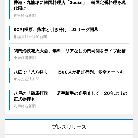
香港・九龍塘に韓国料理店「Social」 韓国定番料理を現
代風に
香港経済新聞
SC相模原、熊本と引き分け J3リーグ開幕
相模原町田経済新聞
関門海峡花火大会、無料エリアなしの門司側をライブ配信
小倉経済新聞
八広で「八八祭り」 1500人が提灯行列、多幸アートも
すみだ経済新聞
八戸の「騎馬打毬」、若手騎手の姿勇ましく 20年ぶりの
正式参拝も
八戸経済新聞
プレスリリース