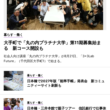
暮らす・働く
大手町で「丸の内プラチナ大学」第11期募集始ま
る 新コース開設も
社会人向け講座「丸の内プラチナ大学」が8月21日、「3×3Lab
Future」（千代田区大手町1）で始まる。
暮らす・働く
日本橋で2027年版「能率手帳」発表会 新コミュ
ニティーサイト刷新も
暮らす・働く
日本橋・三井本館で親子ツアー 信託銀行で仕事体