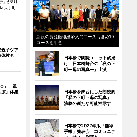
学」が8月
代田区大手町
新設の資源循環経済入門コースも含め10
コースを用意
で親子ツア
事体験も
日本橋で朗読ユニット旗揚
げ 日本橋舞台の「私の下
町―母の写真―」上演
DO」 風
の涼」体感
日本橋を舞台にした朗読劇
「私の下町～母の写真」
演劇の新たな可能性示す
日本橋で2027年版「能率
手帳」発表会 コミュニテ