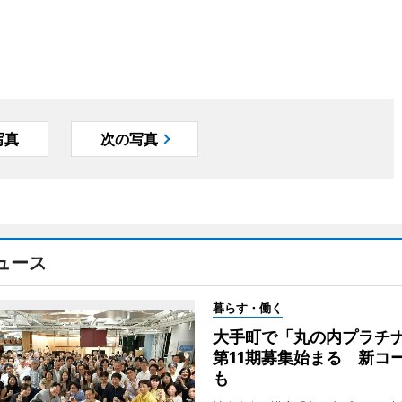
写真
次の写真
ュース
暮らす・働く
大手町で「丸の内プラチ
第11期募集始まる 新コ
も