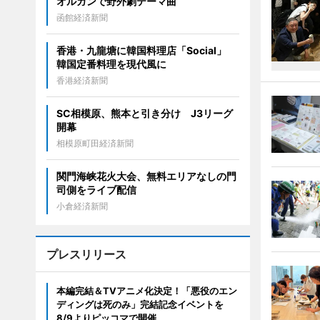
オルガンで野外劇テーマ曲
函館経済新聞
香港・九龍塘に韓国料理店「Social」
韓国定番料理を現代風に
香港経済新聞
SC相模原、熊本と引き分け J3リーグ
開幕
相模原町田経済新聞
関門海峡花火大会、無料エリアなしの門
司側をライブ配信
小倉経済新聞
プレスリリース
本編完結＆TVアニメ化決定！「悪役のエン
ディングは死のみ」完結記念イベントを
8/9よりピッコマで開催