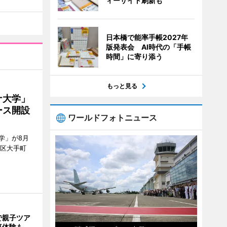
ィーサイト刷新も
日本橋で能率手帳2027年
版発表会 AI時代の「手帳
時間」に寄り添う
もっと見る
ナ大学」
ース開設
ワールドフォトニュース
学」が8月
代田区大手町
で親子ツア
事体験も