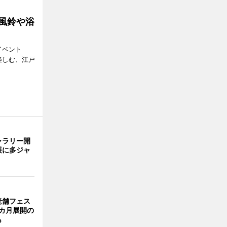
 風鈴や浴
イベント
で楽しむ、江戸
ャラリー開
展に多ジャ
老舗フェス
カ月展開の
も