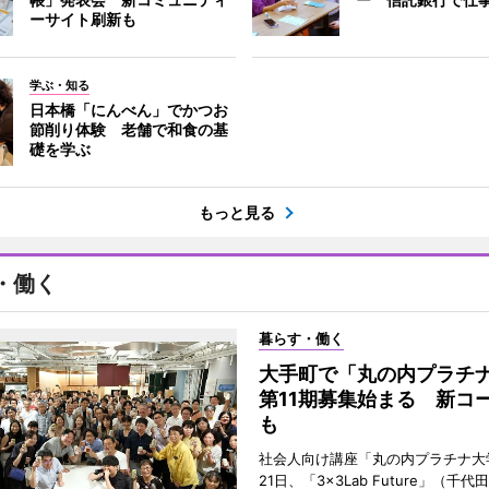
ーサイト刷新も
学ぶ・知る
日本橋「にんべん」でかつお
節削り体験 老舗で和食の基
礎を学ぶ
もっと見る
・働く
暮らす・働く
大手町で「丸の内プラチ
第11期募集始まる 新コ
も
社会人向け講座「丸の内プラチナ大
21日、「3×3Lab Future」（千