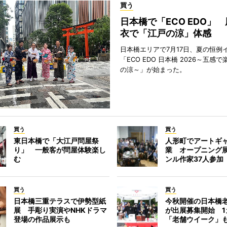
買う
日本橋で「ECO EDO」
衣で「江戸の涼」体感
日本橋エリアで7月17日、夏の恒例
「ECO EDO 日本橋 2026～五感
の涼～」が始まった。
買う
買う
東日本橋で「大江戸問屋祭
人形町でアートギ
り」 一般客が問屋体験楽し
業 オープニング
む
ンル作家37人参加
買う
買う
日本橋三重テラスで伊勢型紙
今秋開催の日本橋
展 手彫り実演やNHKドラマ
が出展募集開始 1
登場の作品展示も
「老舗ウイーク」