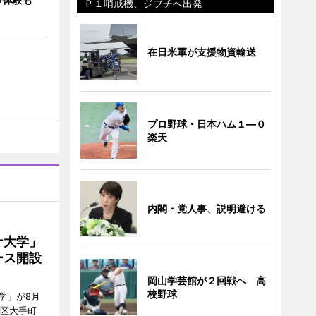
Ｐ１哨戒機、ジブチへ出発
在日米軍が支援物資輸送
プロ野球・日本ハム１―０
楽天
内閣・党人事、説明避ける
ナ大学」
ース開設
岡山学芸館が２回戦へ 高
校野球
学」が8月
代田区大手町