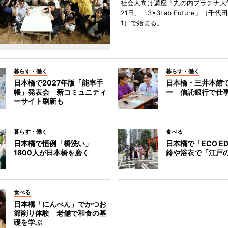
社会人向け講座「丸の内プラチナ大
21日、「3×3Lab Future」（千
1）で始まる。
暮らす・働く
暮らす・働く
日本橋で2027年版「能率手
日本橋・三井本館
帳」発表会 新コミュニティ
ー 信託銀行で仕
ーサイト刷新も
暮らす・働く
食べる
日本橋で恒例「橋洗い」
日本橋で「ECO E
1800人が日本橋を磨く
鈴や浴衣で「江戸
食べる
日本橋「にんべん」でかつお
節削り体験 老舗で和食の基
礎を学ぶ