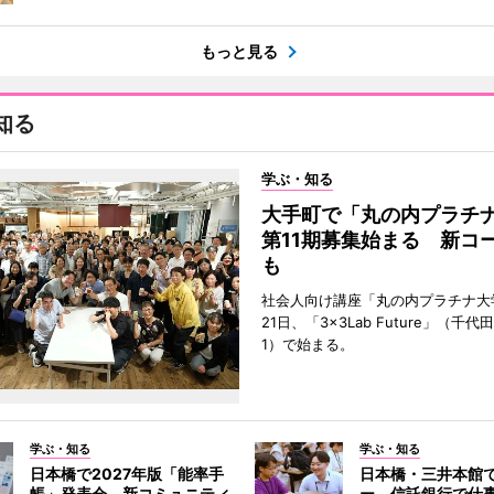
もっと見る
知る
学ぶ・知る
大手町で「丸の内プラチ
第11期募集始まる 新コ
も
社会人向け講座「丸の内プラチナ大
21日、「3×3Lab Future」（千
1）で始まる。
学ぶ・知る
学ぶ・知る
日本橋で2027年版「能率手
日本橋・三井本館
帳」発表会 新コミュニティ
ー 信託銀行で仕