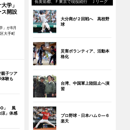
長友佑都、Ｆ東京で現役続行 Ｊリーグ
ナ大学」
ース開設
大分商が２回戦へ 高校野
球
学」が8月
代田区大手町
災害ボランティア、活動本
格化
で親子ツア
事体験も
台湾、中国軍上陸阻止へ演
習
DO」 風
の涼」体感
プロ野球・日本ハム０―６
楽天