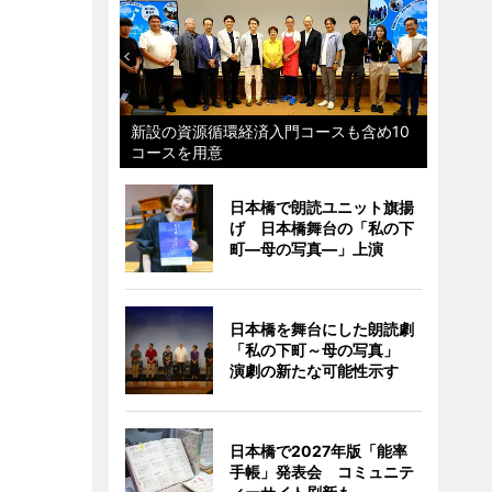
新設の資源循環経済入門コースも含め10
コースを用意
日本橋で朗読ユニット旗揚
げ 日本橋舞台の「私の下
町―母の写真―」上演
日本橋を舞台にした朗読劇
「私の下町～母の写真」
演劇の新たな可能性示す
日本橋で2027年版「能率
手帳」発表会 コミュニテ