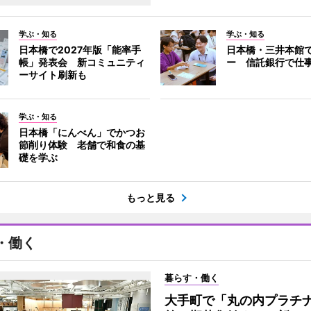
学ぶ・知る
学ぶ・知る
日本橋で2027年版「能率手
日本橋・三井本館
帳」発表会 新コミュニティ
ー 信託銀行で仕
ーサイト刷新も
学ぶ・知る
日本橋「にんべん」でかつお
節削り体験 老舗で和食の基
礎を学ぶ
もっと見る
・働く
暮らす・働く
大手町で「丸の内プラチ