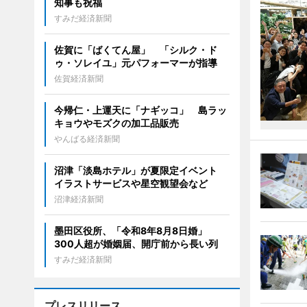
知事も祝福
すみだ経済新聞
佐賀に「ばくてん屋」 「シルク・ド
ゥ・ソレイユ」元パフォーマーが指導
佐賀経済新聞
今帰仁・上運天に「ナギッコ」 島ラッ
キョウやモズクの加工品販売
やんばる経済新聞
沼津「淡島ホテル」が夏限定イベント
イラストサービスや星空観望会など
沼津経済新聞
墨田区役所、「令和8年8月8日婚」
300人超が婚姻届、開庁前から長い列
すみだ経済新聞
プレスリリース