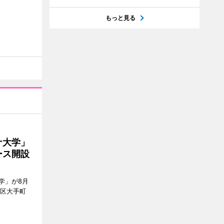
もっと見る
ナ大学」
ース開設
学」が8月
代田区大手町