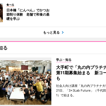
食べる
日本橋「にんべん」でかつお
節削り体験 老舗で和食の基
礎を学ぶ
もっと見る
知る
学ぶ・知る
大手町で「丸の内プラチ
第11期募集始まる 新コ
も
社会人向け講座「丸の内プラチナ大
21日、「3×3Lab Future」（千
1）で始まる。