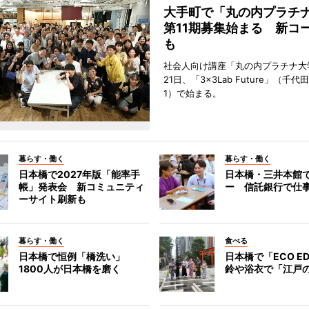
大手町で「丸の内プラチ
第11期募集始まる 新コ
も
社会人向け講座「丸の内プラチナ大
21日、「3×3Lab Future」（千
1）で始まる。
暮らす・働く
暮らす・働く
日本橋で2027年版「能率手
日本橋・三井本館
帳」発表会 新コミュニティ
ー 信託銀行で仕
ーサイト刷新も
暮らす・働く
食べる
日本橋で恒例「橋洗い」
日本橋で「ECO E
1800人が日本橋を磨く
鈴や浴衣で「江戸