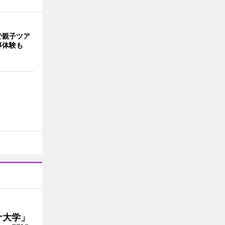
で親子ツア
事体験も
ナ大学」