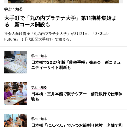
学ぶ・知る
大手町で「丸の内プラチナ大学」第11期募集始ま
る 新コース開設も
社会人向け講座「丸の内プラチナ大学」が8月21日、「3×3Lab
Future」（千代田区大手町1）で始まる。
学ぶ・知る
日本橋で2027年版「能率手帳」発表会 新コミュ
ニティーサイト刷新も
学ぶ・知る
日本橋・三井本館で親子ツアー 信託銀行で仕事体
験も
学ぶ・知る
日本橋「にんべん」でかつお節削り体験 老舗で和