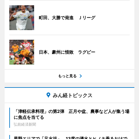
町田、大勝で発進 Ｊリーグ
日本、豪州に惜敗 ラグビー
もっと見る
みん経トピックス
「津軽伝承料理」の第2弾 正月や盆、農事など人が集う場
に焦点を当てる
弘前経済新聞
星野エリアで「足水浴」 13度の湧水とヒノキ香るおけで