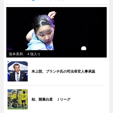
張本美和、４強入り
米上院、ブランチ氏の司法長官人事承認
柏、開幕白星 Ｊリーグ