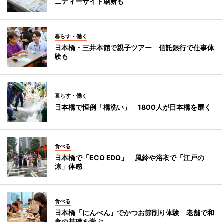
ニティーサイト刷新も
暮らす・働く
日本橋・三井本館で親子ツアー 信託銀行で仕事体
験も
暮らす・働く
日本橋で恒例「橋洗い」 1800人が日本橋を磨く
食べる
日本橋で「ECO EDO」 風鈴や浴衣で「江戸の
涼」体感
食べる
日本橋「にんべん」でかつお節削り体験 老舗で和
食の基礎を学ぶ