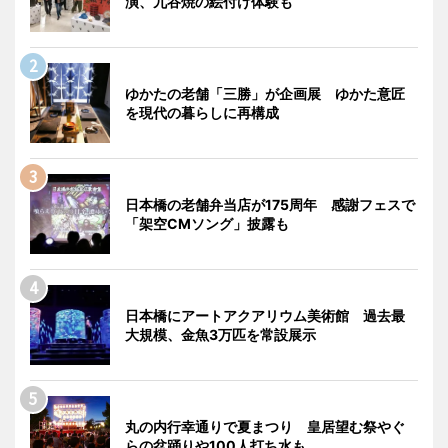
演、九谷焼の絵付け体験も
ゆかたの老舗「三勝」が企画展 ゆかた意匠
を現代の暮らしに再構成
日本橋の老舗弁当店が175周年 感謝フェスで
「架空CMソング」披露も
日本橋にアートアクアリウム美術館 過去最
大規模、金魚3万匹を常設展示
丸の内行幸通りで夏まつり 皇居望む祭やぐ
らの盆踊りや100人打ち水も