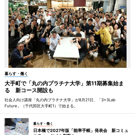
暮らす・働く
大手町で「丸の内プラチナ大学」第11期募集始ま
る 新コース開設も
社会人向け講座「丸の内プラチナ大学」が8月21日、「3×3Lab
Future」（千代田区大手町1）で始まる。
暮らす・働く
日本橋で2027年版「能率手帳」発表会 新コミュ