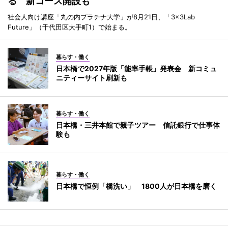
る 新コース開設も
社会人向け講座「丸の内プラチナ大学」が8月21日、「3×3Lab
Future」（千代田区大手町1）で始まる。
暮らす・働く
日本橋で2027年版「能率手帳」発表会 新コミュ
ニティーサイト刷新も
暮らす・働く
日本橋・三井本館で親子ツアー 信託銀行で仕事体
験も
暮らす・働く
日本橋で恒例「橋洗い」 1800人が日本橋を磨く