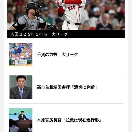
吉田は２安打１打点 大リーグ
千賀の力投 大リーグ
高市首相靖国参拝「適切に判断」
木原官房長官「拉致は現在進行形」