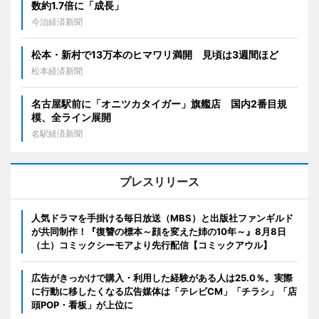
数約1.7倍に「成長」
今治経済新聞
松本・新村で13万本のヒマワリ満開 見頃は3週間ほど
松本経済新聞
名古屋駅前に「オニツカタイガー」旗艦店 国内2番目規
模、全ライン展開
名駅経済新聞
プレスリリース
人気ドラマを手掛ける毎日放送（MBS）と出版社ファンギルド
が共同制作！『復讐の標本～顔を変えた姉の10年～』8月8日
（土）コミックシーモアより先行配信【コミックアウル】
広告がきっかけで購入・利用した経験がある人は25.0％。実際
に行動に移したくなる広告媒体は「テレビCM」「チラシ」「店
頭POP・看板」が上位に