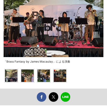
「Brass Fantasy by James Macaulay」による演奏