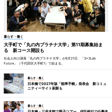
暮らす・働く
大手町で「丸の内プラチナ大学」第11期募集始ま
る 新コース開設も
社会人向け講座「丸の内プラチナ大学」が8月21日、「3×3Lab
Future」（千代田区大手町1）で始まる。
暮らす・働く
日本橋で2027年版「能率手帳」発表会 新コミュ
ニティーサイト刷新も
暮らす・働く
日本橋・三井本館で親子ツアー 信託銀行で仕事体