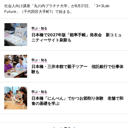
社会人向け講座「丸の内プラチナ大学」が8月21日、「3×3Lab
Future」（千代田区大手町1）で始まる。
学ぶ・知る
日本橋で2027年版「能率手帳」発表会 新コミュ
ニティーサイト刷新も
学ぶ・知る
日本橋・三井本館で親子ツアー 信託銀行で仕事体
験も
学ぶ・知る
日本橋「にんべん」でかつお節削り体験 老舗で和
食の基礎を学ぶ