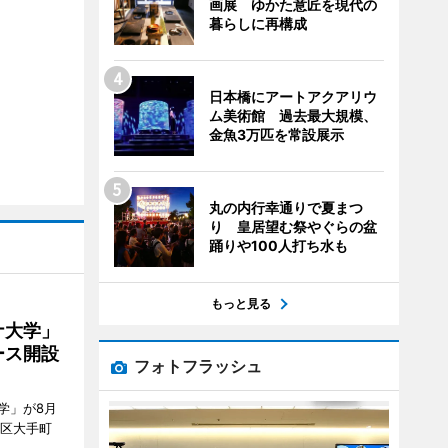
画展 ゆかた意匠を現代の
暮らしに再構成
日本橋にアートアクアリウ
ム美術館 過去最大規模、
金魚3万匹を常設展示
丸の内行幸通りで夏まつ
り 皇居望む祭やぐらの盆
踊りや100人打ち水も
もっと見る
ナ大学」
ース開設
フォトフラッシュ
学」が8月
代田区大手町