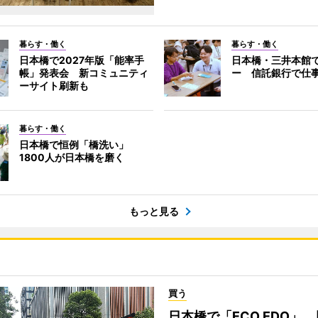
暮らす・働く
暮らす・働く
日本橋で2027年版「能率手
日本橋・三井本館
帳」発表会 新コミュニティ
ー 信託銀行で仕
ーサイト刷新も
暮らす・働く
日本橋で恒例「橋洗い」
1800人が日本橋を磨く
もっと見る
買う
日本橋で「ECO EDO」