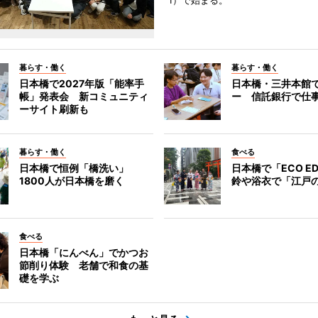
1）で始まる。
暮らす・働く
暮らす・働く
日本橋で2027年版「能率手
日本橋・三井本館
帳」発表会 新コミュニティ
ー 信託銀行で仕
ーサイト刷新も
暮らす・働く
食べる
日本橋で恒例「橋洗い」
日本橋で「ECO E
1800人が日本橋を磨く
鈴や浴衣で「江戸
食べる
日本橋「にんべん」でかつお
節削り体験 老舗で和食の基
礎を学ぶ