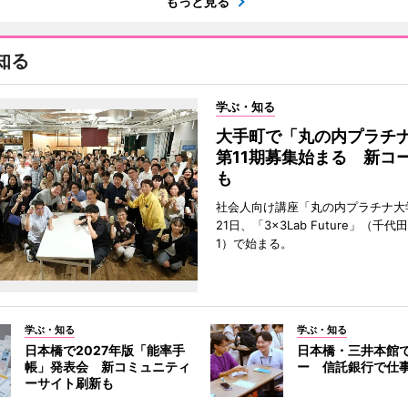
もっと見る
知る
学ぶ・知る
大手町で「丸の内プラチ
第11期募集始まる 新コ
も
社会人向け講座「丸の内プラチナ大
21日、「3×3Lab Future」（千
1）で始まる。
学ぶ・知る
学ぶ・知る
日本橋で2027年版「能率手
日本橋・三井本館
帳」発表会 新コミュニティ
ー 信託銀行で仕
ーサイト刷新も