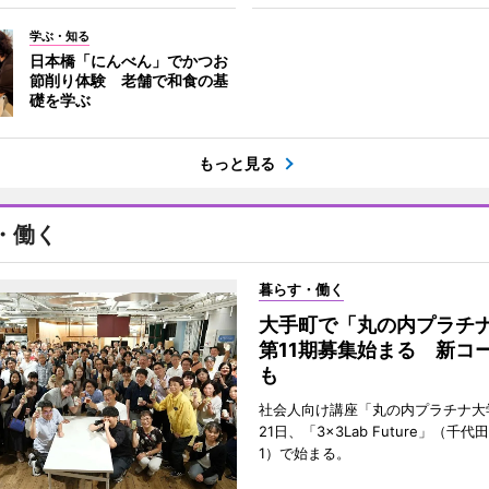
学ぶ・知る
日本橋「にんべん」でかつお
節削り体験 老舗で和食の基
礎を学ぶ
もっと見る
・働く
暮らす・働く
大手町で「丸の内プラチ
第11期募集始まる 新コ
も
社会人向け講座「丸の内プラチナ大
21日、「3×3Lab Future」（千
1）で始まる。