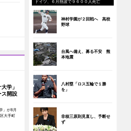
ドイツ、６月熱波で９６００人死亡
神村学園が２回戦へ 高校
野球
台風へ備え、募る不安 熊
本地震
八村塁「ロス五輪で１勝
ナ大学」
を」
ース開設
学」が8月
代田区大手町
非核三原則見直し、予断せ
ず