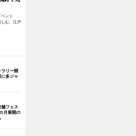
イベント
で楽しむ、江戸
ャラリー開
展に多ジャ
老舗フェス
カ月展開の
も