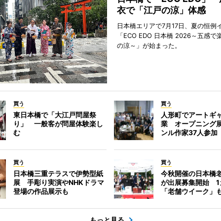
衣で「江戸の涼」体感
日本橋エリアで7月17日、夏の恒例
「ECO EDO 日本橋 2026～五感
の涼～」が始まった。
買う
買う
東日本橋で「大江戸問屋祭
人形町でアートギ
り」 一般客が問屋体験楽し
業 オープニング
む
ンル作家37人参加
買う
買う
日本橋三重テラスで伊勢型紙
今秋開催の日本橋
展 手彫り実演やNHKドラマ
が出展募集開始 1
登場の作品展示も
「老舗ウイーク」
もっと見る