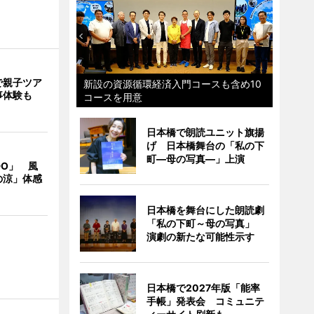
で親子ツア
新設の資源循環経済入門コースも含め10
事体験も
コースを用意
日本橋で朗読ユニット旗揚
げ 日本橋舞台の「私の下
町―母の写真―」上演
DO」 風
の涼」体感
日本橋を舞台にした朗読劇
「私の下町～母の写真」
演劇の新たな可能性示す
日本橋で2027年版「能率
手帳」発表会 コミュニテ