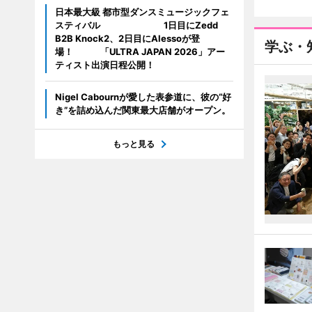
日本最大級 都市型ダンスミュージックフェ
スティバル 1日目にZedd
B2B Knock2、2日目にAlessoが登
学ぶ・
場！ 「ULTRA JAPAN 2026」アー
ティスト出演日程公開！
Nigel Cabournが愛した表参道に、彼の“好
き”を詰め込んだ関東最大店舗がオープン。
もっと見る