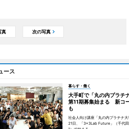
写真
次の写真
ュース
暮らす・働く
大手町で「丸の内プラチ
第11期募集始まる 新コ
も
社会人向け講座「丸の内プラチナ大
21日、「3×3Lab Future」（千