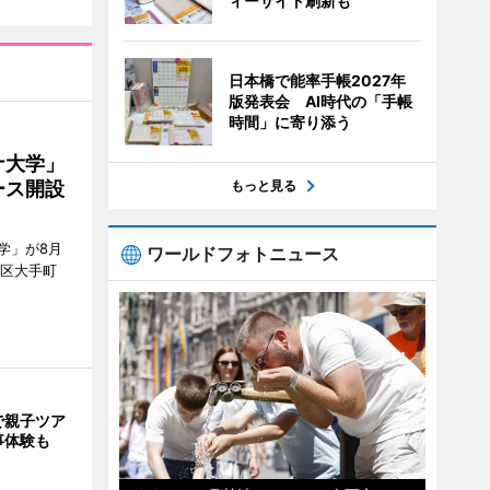
ィーサイト刷新も
日本橋で能率手帳2027年
版発表会 AI時代の「手帳
時間」に寄り添う
ナ大学」
ース開設
もっと見る
学」が8月
ワールドフォトニュース
代田区大手町
で親子ツア
事体験も