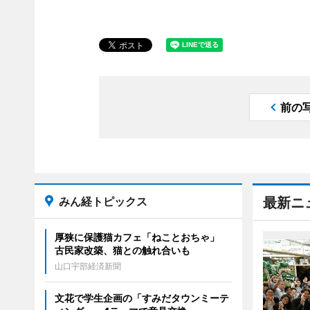
前の
みん経トピックス
最新ニ
厚狭に保護猫カフェ「ねことおちゃ」
古民家改築、猫との触れ合いも
山口宇部経済新聞
文花で学生企画の「すみだタウンミーテ