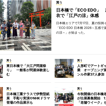
買う
日本橋で「ECO EDO」
衣で「江戸の涼」体感
日本橋エリアで7月17日、夏の恒例
「ECO EDO 日本橋 2026～五感
の涼～」が始まった。
買う
買う
東日本橋で「大江戸問屋祭
人形町でアートギ
り」 一般客が問屋体験楽し
業 オープニング
む
ンル作家37人参加
買う
買う
日本橋三重テラスで伊勢型紙
今秋開催の日本橋
展 手彫り実演やNHKドラマ
が出展募集開始 1
登場の作品展示も
「老舗ウイーク」