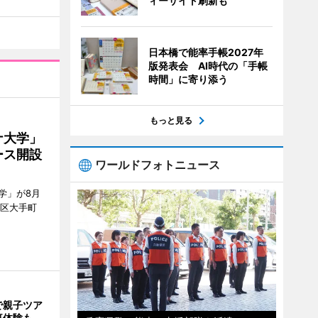
ィーサイト刷新も
日本橋で能率手帳2027年
版発表会 AI時代の「手帳
時間」に寄り添う
もっと見る
ナ大学」
ース開設
ワールドフォトニュース
学」が8月
代田区大手町
で親子ツア
事体験も