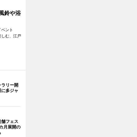
 風鈴や浴
イベント
で楽しむ、江戸
ャラリー開
展に多ジャ
老舗フェス
カ月展開の
も