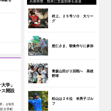
兵庫県警、熊本に支援部隊を派遣
村上、２５号ソロ 大リー
グ
悠仁さま、朝食作りに参加
青森山田が２回戦へ 高校
野球
ナ大学」
ース開設
松山は２６位 米男子ゴル
フ
学」が8月
代田区大手町