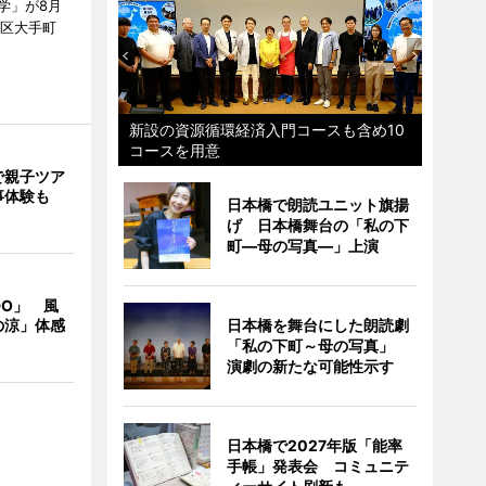
学」が8月
代田区大手町
新設の資源循環経済入門コースも含め10
コースを用意
で親子ツア
事体験も
日本橋で朗読ユニット旗揚
げ 日本橋舞台の「私の下
町―母の写真―」上演
DO」 風
の涼」体感
日本橋を舞台にした朗読劇
「私の下町～母の写真」
演劇の新たな可能性示す
日本橋で2027年版「能率
手帳」発表会 コミュニテ