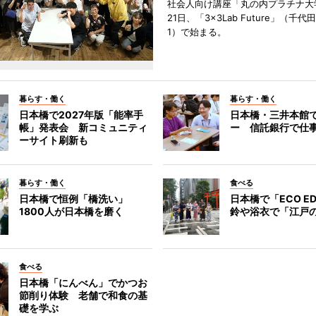
社会人向け講座「丸の内プラチナ大
21日、「3×3Lab Future」（千
1）で始まる。
暮らす・働く
暮らす・働く
日本橋で2027年版「能率手
日本橋・三井本館
帳」発表会 新コミュニティ
ー 信託銀行で仕
ーサイト刷新も
暮らす・働く
食べる
日本橋で恒例「橋洗い」
日本橋で「ECO E
1800人が日本橋を磨く
鈴や浴衣で「江戸
食べる
日本橋「にんべん」でかつお
節削り体験 老舗で和食の基
礎を学ぶ