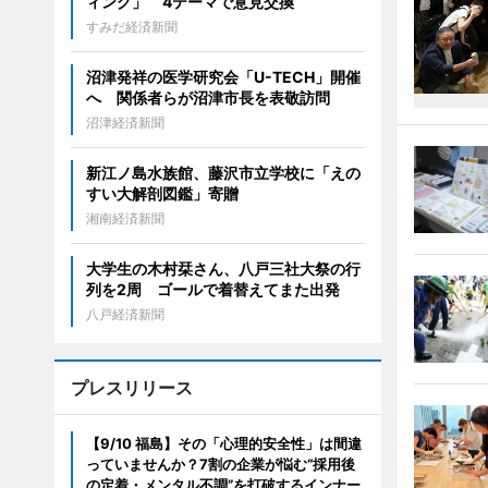
ィング」 4テーマで意見交換
すみだ経済新聞
沼津発祥の医学研究会「U-TECH」開催
へ 関係者らが沼津市長を表敬訪問
沼津経済新聞
新江ノ島水族館、藤沢市立学校に「えの
すい大解剖図鑑」寄贈
湘南経済新聞
大学生の木村栞さん、八戸三社大祭の行
列を2周 ゴールで着替えてまた出発
八戸経済新聞
プレスリリース
【9/10 福島】その「心理的安全性」は間違
っていませんか？7割の企業が悩む“採用後
の定着・メンタル不調”を打破するインナー