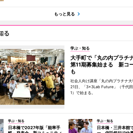
もっと見る
知る
学ぶ・知る
大手町で「丸の内プラチ
第11期募集始まる 新コ
も
社会人向け講座「丸の内プラチナ大
21日、「3×3Lab Future」（千
1）で始まる。
学ぶ・知る
学ぶ・知る
日本橋で2027年版「能率手
日本橋・三井本館
帳」発表会 新コミュニティ
ー 信託銀行で仕