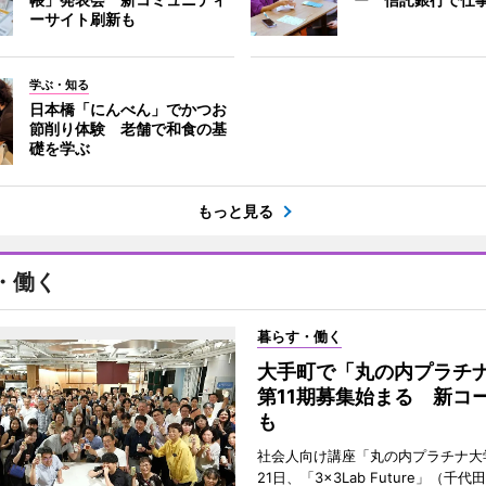
ーサイト刷新も
学ぶ・知る
日本橋「にんべん」でかつお
節削り体験 老舗で和食の基
礎を学ぶ
もっと見る
・働く
暮らす・働く
大手町で「丸の内プラチ
第11期募集始まる 新コ
も
社会人向け講座「丸の内プラチナ大
21日、「3×3Lab Future」（千