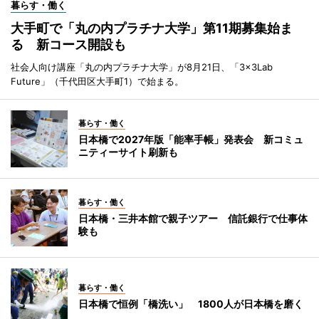
暮らす・働く
大手町で「丸の内プラチナ大学」第11期募集始ま
る 新コース開設も
社会人向け講座「丸の内プラチナ大学」が8月21日、「3×3Lab
Future」（千代田区大手町1）で始まる。
暮らす・働く
日本橋で2027年版「能率手帳」発表会 新コミュ
ニティーサイト刷新も
暮らす・働く
日本橋・三井本館で親子ツアー 信託銀行で仕事体
験も
暮らす・働く
日本橋で恒例「橋洗い」 1800人が日本橋を磨く