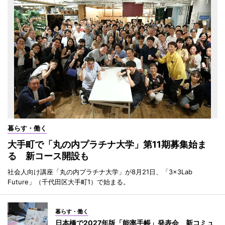
暮らす・働く
大手町で「丸の内プラチナ大学」第11期募集始ま
る 新コース開設も
社会人向け講座「丸の内プラチナ大学」が8月21日、「3×3Lab
Future」（千代田区大手町1）で始まる。
暮らす・働く
日本橋で2027年版「能率手帳」発表会 新コミュ