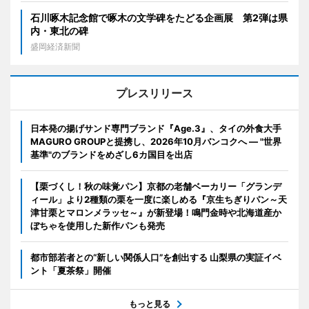
石川啄木記念館で啄木の文学碑をたどる企画展 第2弾は県
内・東北の碑
盛岡経済新聞
プレスリリース
日本発の揚げサンド専門ブランド『Age.3』、タイの外食大手
MAGURO GROUPと提携し、2026年10月バンコクへ ― "世界
基準"のブランドをめざし6カ国目を出店
【栗づくし！秋の味覚パン】京都の老舗ベーカリー「グランデ
ィール」より2種類の栗を一度に楽しめる『京生ちぎりパン～天
津甘栗とマロンメラッセ～』が新登場！鳴門金時や北海道産か
ぼちゃを使用した新作パンも発売
都市部若者との“新しい関係人口”を創出する 山梨県の実証イベ
ント「夏茶祭」開催
もっと見る