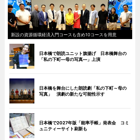
新設の資源循環経済入門コースも含め10コースを用意
日本橋で朗読ユニット旗揚げ 日本橋舞台の
「私の下町―母の写真―」上演
日本橋を舞台にした朗読劇「私の下町～母の
写真」 演劇の新たな可能性示す
日本橋で2027年版「能率手帳」発表会 コミ
ュニティーサイト刷新も