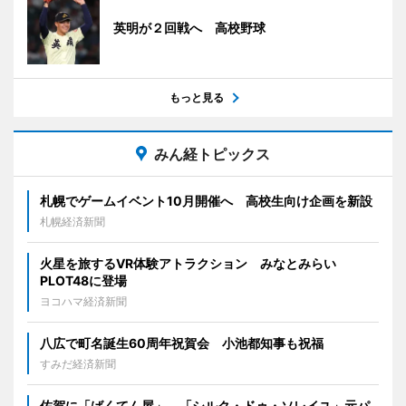
英明が２回戦へ 高校野球
もっと見る
みん経トピックス
札幌でゲームイベント10月開催へ 高校生向け企画を新設
札幌経済新聞
火星を旅するVR体験アトラクション みなとみらい
PLOT48に登場
ヨコハマ経済新聞
八広で町名誕生60周年祝賀会 小池都知事も祝福
すみだ経済新聞
佐賀に「ばくてん屋」 「シルク・ドゥ・ソレイユ」元パ