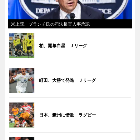
米上院、ブランチ氏の司法長官人事承認
柏、開幕白星 Ｊリーグ
町田、大勝で発進 Ｊリーグ
日本、豪州に惜敗 ラグビー