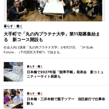
暮らす・働く
大手町で「丸の内プラチナ大学」第11期募集始ま
る 新コース開設も
社会人向け講座「丸の内プラチナ大学」が8月21日、「3×3Lab
Future」（千代田区大手町1）で始まる。
暮らす・働く
日本橋で2027年版「能率手帳」発表会 新コミュ
ニティーサイト刷新も
暮らす・働く
日本橋・三井本館で親子ツアー 信託銀行で仕事体
験も