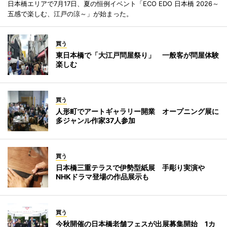
日本橋エリアで7月17日、夏の恒例イベント「ECO EDO 日本橋 2026～
五感で楽しむ、江戸の涼～」が始まった。
買う
東日本橋で「大江戸問屋祭り」 一般客が問屋体験
楽しむ
買う
人形町でアートギャラリー開業 オープニング展に
多ジャンル作家37人参加
買う
日本橋三重テラスで伊勢型紙展 手彫り実演や
NHKドラマ登場の作品展示も
買う
今秋開催の日本橋老舗フェスが出展募集開始 1カ