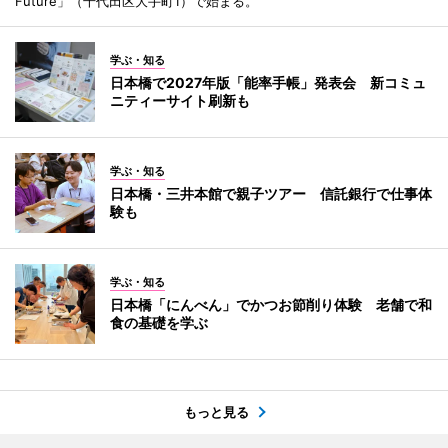
Future」（千代田区大手町1）で始まる。
学ぶ・知る
日本橋で2027年版「能率手帳」発表会 新コミュ
ニティーサイト刷新も
学ぶ・知る
日本橋・三井本館で親子ツアー 信託銀行で仕事体
験も
学ぶ・知る
日本橋「にんべん」でかつお節削り体験 老舗で和
食の基礎を学ぶ
もっと見る