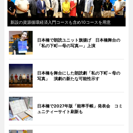
新設の資源循環経済入門コースも含め10コースを用意
日本橋で朗読ユニット旗揚げ 日本橋舞台の
「私の下町―母の写真―」上演
日本橋を舞台にした朗読劇「私の下町～母の
写真」 演劇の新たな可能性示す
日本橋で2027年版「能率手帳」発表会 コミ
ュニティーサイト刷新も