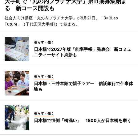
大手町で「丸の内プラチナ大学」第11期募集始ま
る 新コース開設も
社会人向け講座「丸の内プラチナ大学」が8月21日、「3×3Lab
Future」（千代田区大手町1）で始まる。
暮らす・働く
日本橋で2027年版「能率手帳」発表会 新コミュ
ニティーサイト刷新も
暮らす・働く
日本橋・三井本館で親子ツアー 信託銀行で仕事体
験も
暮らす・働く
日本橋で恒例「橋洗い」 1800人が日本橋を磨く