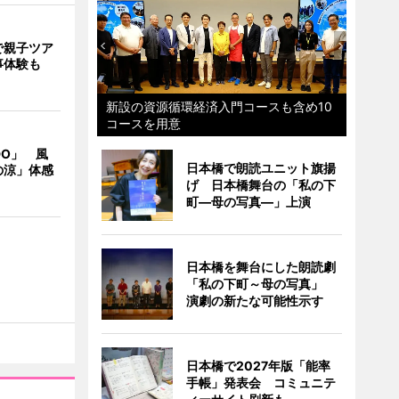
で親子ツア
事体験も
新設の資源循環経済入門コースも含め10
コースを用意
DO」 風
日本橋で朗読ユニット旗揚
の涼」体感
げ 日本橋舞台の「私の下
町―母の写真―」上演
日本橋を舞台にした朗読劇
「私の下町～母の写真」
演劇の新たな可能性示す
日本橋で2027年版「能率
手帳」発表会 コミュニテ