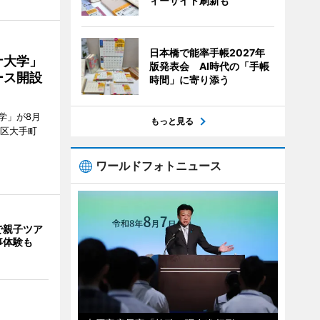
ィーサイト刷新も
日本橋で能率手帳2027年
ナ大学」
版発表会 AI時代の「手帳
ース開設
時間」に寄り添う
学」が8月
もっと見る
代田区大手町
ワールドフォトニュース
で親子ツア
事体験も