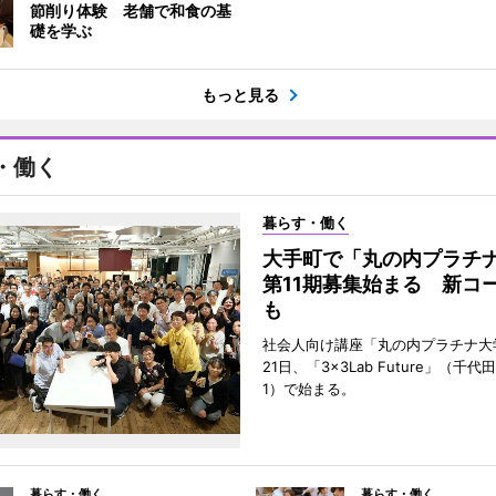
節削り体験 老舗で和食の基
礎を学ぶ
もっと見る
・働く
暮らす・働く
大手町で「丸の内プラチ
第11期募集始まる 新コ
も
社会人向け講座「丸の内プラチナ大
21日、「3×3Lab Future」（千
1）で始まる。
暮らす・働く
暮らす・働く