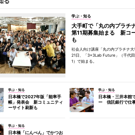
知る
学ぶ・知る
大手町で「丸の内プラチ
第11期募集始まる 新コ
も
社会人向け講座「丸の内プラチナ大
21日、「3×3Lab Future」（千
1）で始まる。
学ぶ・知る
学ぶ・知る
日本橋で2027年版「能率手
日本橋・三井本館
帳」発表会 新コミュニティ
ー 信託銀行で仕
ーサイト刷新も
学ぶ・知る
日本橋「にんべん」でかつお