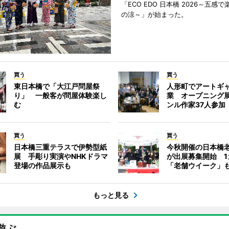
「ECO EDO 日本橋 2026～五感
の涼～」が始まった。
買う
買う
東日本橋で「大江戸問屋祭
人形町でアートギ
り」 一般客が問屋体験楽し
業 オープニング
む
ンル作家37人参加
買う
買う
日本橋三重テラスで伊勢型紙
今秋開催の日本橋
展 手彫り実演やNHKドラマ
が出展募集開始 1
登場の作品展示も
「老舗ウイーク」
もっと見る
遊ぶ