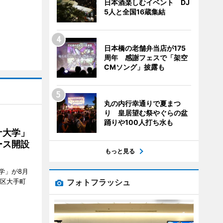
日本酒楽しむイベント DJ
5人と全国16蔵集結
日本橋の老舗弁当店が175
周年 感謝フェスで「架空
CMソング」披露も
丸の内行幸通りで夏まつ
り 皇居望む祭やぐらの盆
踊りや100人打ち水も
ナ大学」
ース開設
もっと見る
学」が8月
フォトフラッシュ
代田区大手町