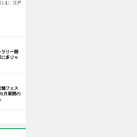
で楽しむ、江戸
ャラリー開
展に多ジャ
老舗フェス
カ月展開の
も