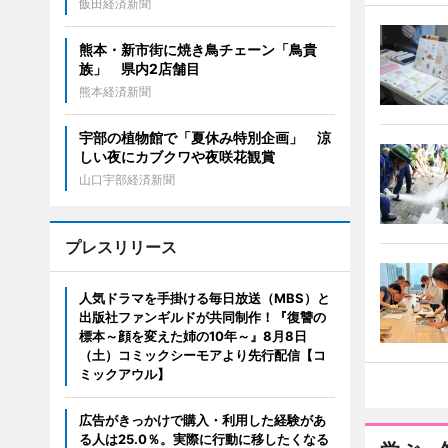
飯田経済新聞
熊本・新市街に焼き鳥チェーン「鳥貴
族」 県内2店舗目
熊本経済新聞
宇部の植物館で「夏休み特別企画」 涼
しい夜にカブクワや夜咲花観賞
山口宇部経済新聞
プレスリリース
人気ドラマを手掛ける毎日放送（MBS）と
出版社ファンギルドが共同制作！『復讐の
標本～顔を変えた姉の10年～』8月8日
（土）コミックシーモアより先行配信【コ
ミックアウル】
広告がきっかけで購入・利用した経験があ
る人は25.0％。実際に行動に移したくなる