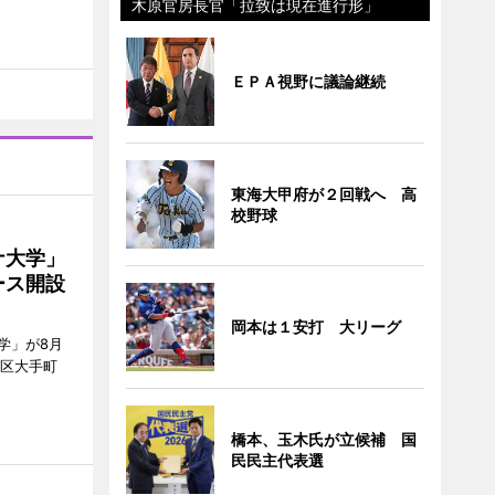
木原官房長官「拉致は現在進行形」
ＥＰＡ視野に議論継続
東海大甲府が２回戦へ 高
校野球
ナ大学」
ース開設
岡本は１安打 大リーグ
学」が8月
代田区大手町
橋本、玉木氏が立候補 国
民民主代表選