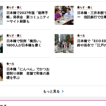
暮らす・働く
暮らす・働く
日本橋で2027年版「能率手
日本橋・三井本館
帳」発表会 新コミュニティ
ー 信託銀行で仕
ーサイト刷新も
暮らす・働く
食べる
日本橋で恒例「橋洗い」
日本橋で「ECO E
1800人が日本橋を磨く
鈴や浴衣で「江戸
食べる
日本橋「にんべん」でかつお
節削り体験 老舗で和食の基
礎を学ぶ
もっと見る