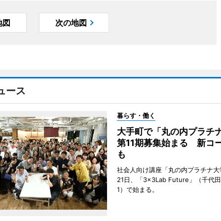
地図
次の地図
ュース
暮らす・働く
大手町で「丸の内プラチ
第11期募集始まる 新コ
も
社会人向け講座「丸の内プラチナ大
21日、「3×3Lab Future」（千
1）で始まる。