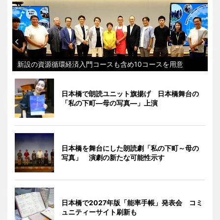
新設の資源循環経済入門コースも含め10コースを用意
日本橋で朗読ユニット旗揚げ 日本橋舞台の
「私の下町―母の写真―」上演
日本橋を舞台にした朗読劇「私の下町～母の
写真」 演劇の新たな可能性示す
日本橋で2027年版「能率手帳」発表会 コミ
ュニティーサイト刷新も