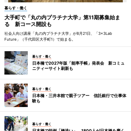
暮らす・働く
大手町で「丸の内プラチナ大学」第11期募集始ま
る 新コース開設も
社会人向け講座「丸の内プラチナ大学」が8月21日、「3×3Lab
Future」（千代田区大手町1）で始まる。
暮らす・働く
日本橋で2027年版「能率手帳」発表会 新コミュ
ニティーサイト刷新も
暮らす・働く
日本橋・三井本館で親子ツアー 信託銀行で仕事体
験も
暮らす・働く
日本橋で恒例「橋洗い」 1800人が日本橋を磨く