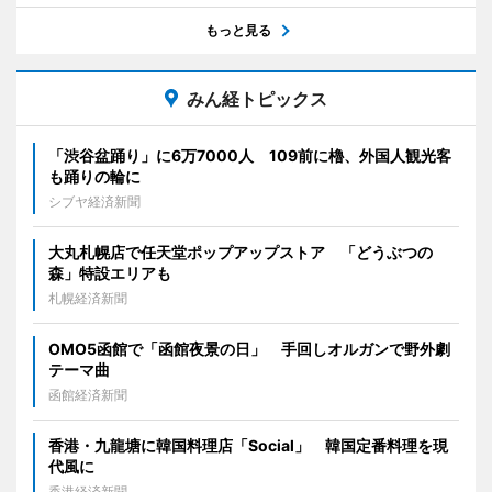
もっと見る
みん経トピックス
「渋谷盆踊り」に6万7000人 109前に櫓、外国人観光客
も踊りの輪に
シブヤ経済新聞
大丸札幌店で任天堂ポップアップストア 「どうぶつの
森」特設エリアも
札幌経済新聞
OMO5函館で「函館夜景の日」 手回しオルガンで野外劇
テーマ曲
函館経済新聞
香港・九龍塘に韓国料理店「Social」 韓国定番料理を現
代風に
香港経済新聞