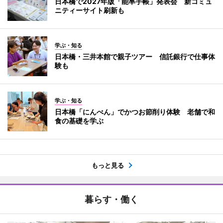
日本橋で2027年版「能率手帳」発表会 新コミュ
ニティーサイト刷新も
学ぶ・知る
日本橋・三井本館で親子ツアー 信託銀行で仕事体
験も
学ぶ・知る
日本橋「にんべん」でかつお節削り体験 老舗で和
食の基礎を学ぶ
もっと見る
暮らす・働く