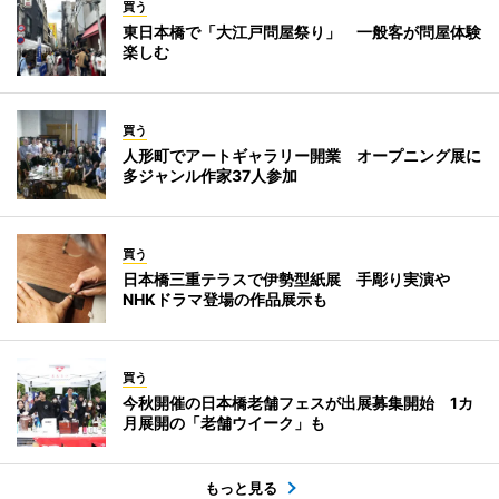
買う
東日本橋で「大江戸問屋祭り」 一般客が問屋体験
楽しむ
買う
人形町でアートギャラリー開業 オープニング展に
多ジャンル作家37人参加
買う
日本橋三重テラスで伊勢型紙展 手彫り実演や
NHKドラマ登場の作品展示も
買う
今秋開催の日本橋老舗フェスが出展募集開始 1カ
月展開の「老舗ウイーク」も
もっと見る