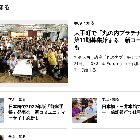
知る
学ぶ・知る
大手町で「丸の内プラチ
第11期募集始まる 新コ
も
社会人向け講座「丸の内プラチナ大
21日、「3×3Lab Future」（千
1）で始まる。
学ぶ・知る
学ぶ・知る
日本橋で2027年版「能率手
日本橋・三井本館
帳」発表会 新コミュニティ
ー 信託銀行で仕
ーサイト刷新も
学ぶ・知る