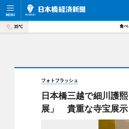
食べ
35°C
フォトフラッシュ
日本橋三越で細川護熙
展」 貴重な寺宝展示