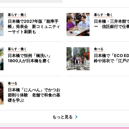
暮らす・働く
暮らす・働く
日本橋で2027年版「能率手
日本橋・三井本館
帳」発表会 新コミュニティ
ー 信託銀行で仕
ーサイト刷新も
暮らす・働く
食べる
日本橋で恒例「橋洗い」
日本橋で「ECO E
1800人が日本橋を磨く
鈴や浴衣で「江戸
食べる
日本橋「にんべん」でかつお
節削り体験 老舗で和食の基
礎を学ぶ
もっと見る