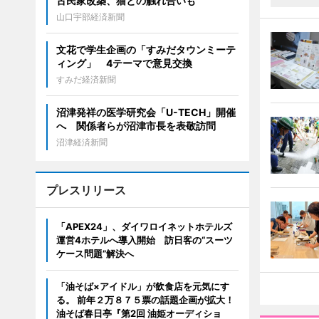
古民家改築、猫との触れ合いも
山口宇部経済新聞
文花で学生企画の「すみだタウンミーテ
ィング」 4テーマで意見交換
すみだ経済新聞
沼津発祥の医学研究会「U-TECH」開催
へ 関係者らが沼津市長を表敬訪問
沼津経済新聞
プレスリリース
「APEX24」、ダイワロイネットホテルズ
運営4ホテルへ導入開始 訪日客の“スーツ
ケース問題”解決へ
「油そば×アイドル」が飲食店を元気にす
る。 前年２万８７５票の話題企画が拡大！
油そば春日亭『第2回 油姫オーディショ