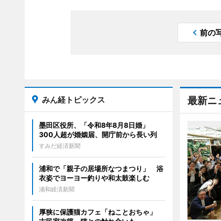
前の
みん経トピックス
最新ニ
墨田区役所、「令和8年8月8日婚」
300人超が婚姻届、開庁前から長い列
すみだ経済新聞
浦和で「親子の居場所なつまつり」 浴
衣姿でヨーヨー釣りや和太鼓楽しむ
浦和経済新聞
厚狭に保護猫カフェ「ねことおちゃ」