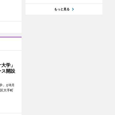
もっと見る
ナ大学」
ース開設
学」が8月
代田区大手町