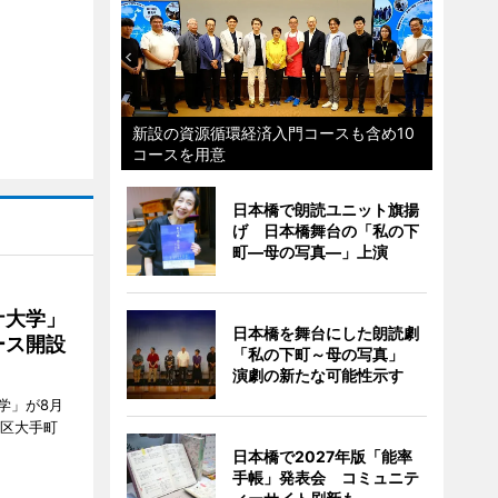
新設の資源循環経済入門コースも含め10
コースを用意
日本橋で朗読ユニット旗揚
げ 日本橋舞台の「私の下
町―母の写真―」上演
ナ大学」
日本橋を舞台にした朗読劇
ース開設
「私の下町～母の写真」
演劇の新たな可能性示す
学」が8月
代田区大手町
日本橋で2027年版「能率
手帳」発表会 コミュニテ