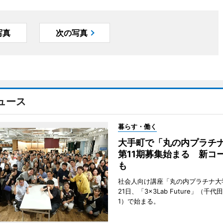
写真
次の写真
ュース
暮らす・働く
大手町で「丸の内プラチ
第11期募集始まる 新コ
も
社会人向け講座「丸の内プラチナ大
21日、「3×3Lab Future」（千
1）で始まる。