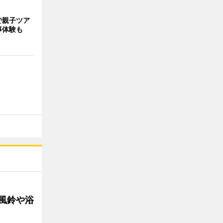
で親子ツア
事体験も
 風鈴や浴