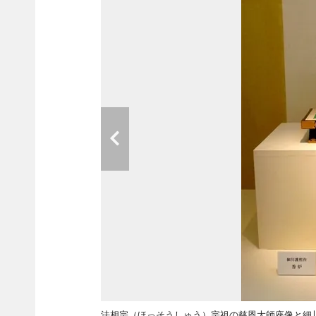
法相宗（ほっそうしゅう）宗祖の慈恩大師座像と細