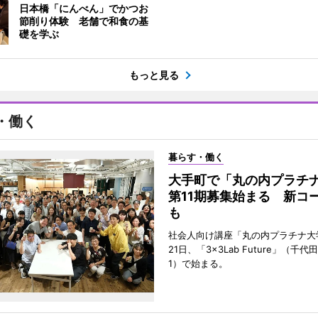
日本橋「にんべん」でかつお
節削り体験 老舗で和食の基
礎を学ぶ
もっと見る
・働く
暮らす・働く
大手町で「丸の内プラチ
第11期募集始まる 新コ
も
社会人向け講座「丸の内プラチナ大
21日、「3×3Lab Future」（千
1）で始まる。