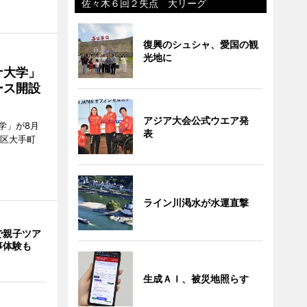
佐々木６回２失点 大リーグ
復興のシュシャ、愛国の観
光地に
ナ大学」
ース開設
アジア大会公式ウエア発
学」が8月
表
代田区大手町
ライン川渇水が水運直撃
で親子ツア
事体験も
生成ＡＩ、被災地照らす