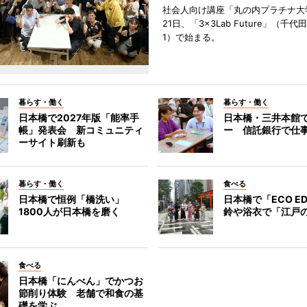
社会人向け講座「丸の内プラチナ大
21日、「3×3Lab Future」（千
1）で始まる。
暮らす・働く
暮らす・働く
日本橋で2027年版「能率手
日本橋・三井本館
帳」発表会 新コミュニティ
ー 信託銀行で仕
ーサイト刷新も
暮らす・働く
食べる
日本橋で恒例「橋洗い」
日本橋で「ECO E
1800人が日本橋を磨く
鈴や浴衣で「江戸
食べる
日本橋「にんべん」でかつお
節削り体験 老舗で和食の基
礎を学ぶ