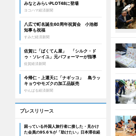
みなとみらいPLOT48に登場
ヨコハマ経済新聞
八広で町名誕生60周年祝賀会 小池都
知事も祝福
すみだ経済新聞
佐賀に「ばくてん屋」 「シルク・ド
ゥ・ソレイユ」元パフォーマーが指導
佐賀経済新聞
今帰仁・上運天に「ナギッコ」 島ラッ
キョウやモズクの加工品販売
やんばる経済新聞
プレスリリース
困っている外国人旅行者に接した・見かけ
た会員の95.6％が「助けたい」日本滞在経