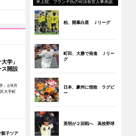
米上院、ブランチ氏の司法長官人事承認
柏、開幕白星 Ｊリーグ
町田、大勝で発進 Ｊリー
グ
ナ大学」
ース開設
学」が8月
日本、豪州に惜敗 ラグビ
代田区大手町
ー
英明が２回戦へ 高校野球
で親子ツア