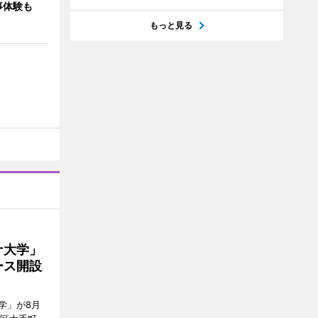
事体験も
もっと見る
ナ大学」
ース開設
学」が8月