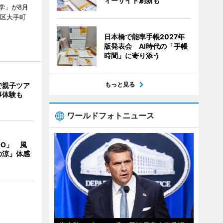
ィーサイト刷新も
学」が8月
代田区大手町
日本橋で能率手帳2027年
版発表会 AI時代の「手帳
時間」に寄り添う
もっと見る
で親子ツア
事体験も
ワールドフォトニュース
DO」 風
の涼」体感