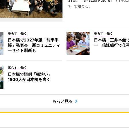
21日、「3×3Lab Future」（千
1）で始まる。
暮らす・働く
暮らす・働く
日本橋で2027年版「能率手
日本橋・三井本館
帳」発表会 新コミュニティ
ー 信託銀行で仕
ーサイト刷新も
暮らす・働く
日本橋で恒例「橋洗い」
1800人が日本橋を磨く
もっと見る