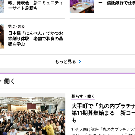
帳」発表会 新コミュニティ
ー 信託銀行で仕
ーサイト刷新も
学ぶ・知る
日本橋「にんべん」でかつお
節削り体験 老舗で和食の基
礎を学ぶ
もっと見る
・働く
暮らす・働く
大手町で「丸の内プラチ
第11期募集始まる 新コ
も
社会人向け講座「丸の内プラチナ大