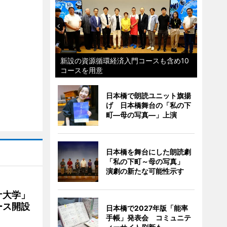
新設の資源循環経済入門コースも含め10
コースを用意
日本橋で朗読ユニット旗揚
げ 日本橋舞台の「私の下
町―母の写真―」上演
日本橋を舞台にした朗読劇
「私の下町～母の写真」
演劇の新たな可能性示す
ナ大学」
ース開設
日本橋で2027年版「能率
手帳」発表会 コミュニテ