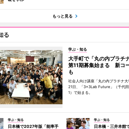
もっと見る
知る
学ぶ・知る
大手町で「丸の内プラチ
第11期募集始まる 新コ
も
社会人向け講座「丸の内プラチナ大
21日、「3×3Lab Future」（千
1）で始まる。
学ぶ・知る
学ぶ・知る
日本橋で2027年版「能率手
日本橋・三井本館