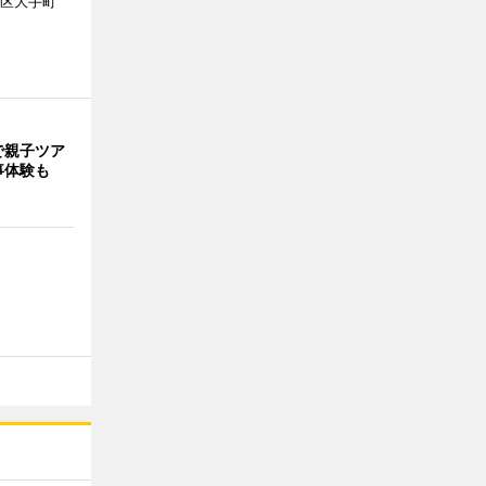
代田区大手町
で親子ツア
事体験も