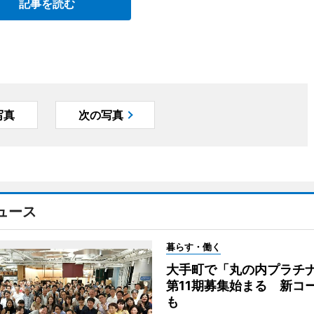
記事を読む
写真
次の写真
ュース
暮らす・働く
大手町で「丸の内プラチ
第11期募集始まる 新コ
も