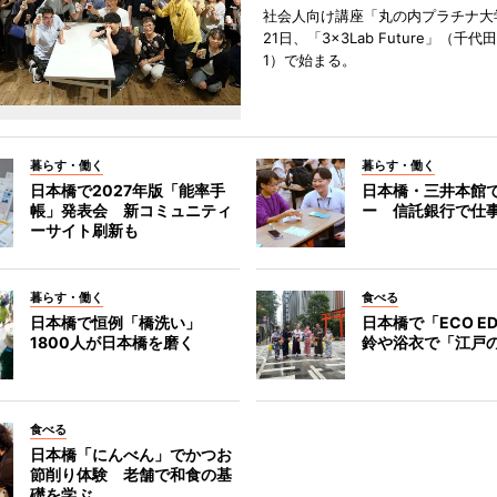
社会人向け講座「丸の内プラチナ大
21日、「3×3Lab Future」（千
1）で始まる。
暮らす・働く
暮らす・働く
日本橋で2027年版「能率手
日本橋・三井本館
帳」発表会 新コミュニティ
ー 信託銀行で仕
ーサイト刷新も
暮らす・働く
食べる
日本橋で恒例「橋洗い」
日本橋で「ECO E
1800人が日本橋を磨く
鈴や浴衣で「江戸
食べる
日本橋「にんべん」でかつお
節削り体験 老舗で和食の基
礎を学ぶ