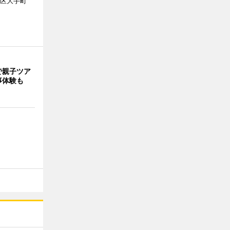
代田区大手町
で親子ツア
事体験も