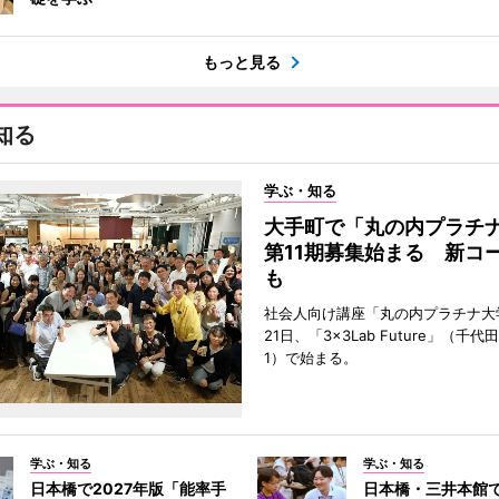
もっと見る
知る
学ぶ・知る
大手町で「丸の内プラチ
第11期募集始まる 新コ
も
社会人向け講座「丸の内プラチナ大
21日、「3×3Lab Future」（千
1）で始まる。
学ぶ・知る
学ぶ・知る
日本橋で2027年版「能率手
日本橋・三井本館