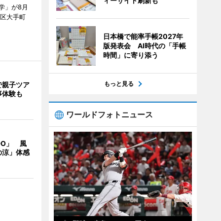
ィーサイト刷新も
学」が8月
代田区大手町
日本橋で能率手帳2027年
版発表会 AI時代の「手帳
時間」に寄り添う
もっと見る
で親子ツア
事体験も
ワールドフォトニュース
DO」 風
の涼」体感