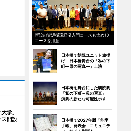
新設の資源循環経済入門コースも含め10
コースを用意
日本橋で朗読ユニット旗揚
げ 日本橋舞台の「私の下
町―母の写真―」上演
日本橋を舞台にした朗読劇
「私の下町～母の写真」
演劇の新たな可能性示す
ナ大学」
ース開設
日本橋で2027年版「能率
手帳」発表会 コミュニテ