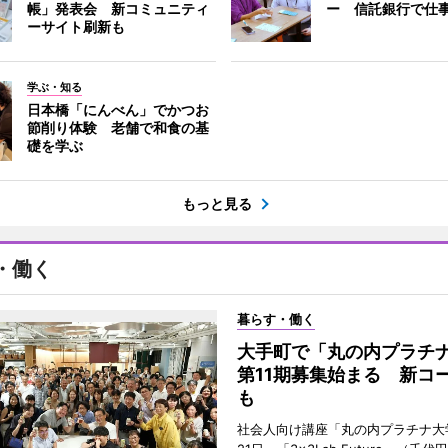
帳」発表会 新コミュニティ
ー 信託銀行で仕
ーサイト刷新も
学ぶ・知る
日本橋「にんべん」でかつお
節削り体験 老舗で和食の基
礎を学ぶ
もっと見る
・働く
暮らす・働く
大手町で「丸の内プラチ
第11期募集始まる 新コ
も
社会人向け講座「丸の内プラチナ大