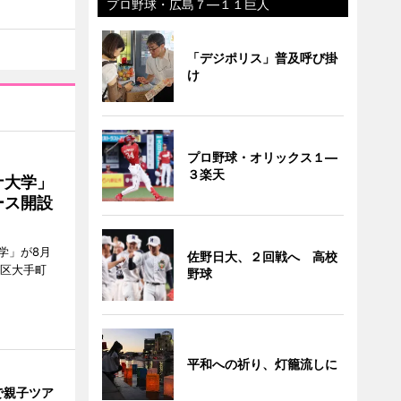
プロ野球・広島７―１１巨人
「デジポリス」普及呼び掛
け
プロ野球・オリックス１―
３楽天
ナ大学」
ース開設
学」が8月
佐野日大、２回戦へ 高校
代田区大手町
野球
平和への祈り、灯籠流しに
で親子ツア