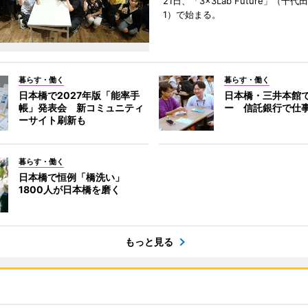
21日、「3×3Lab Future」（千
1）で始まる。
暮らす・働く
暮らす・働く
日本橋で2027年版「能率手
日本橋・三井本館
帳」発表会 新コミュニティ
ー 信託銀行で仕
ーサイト刷新も
暮らす・働く
日本橋で恒例「橋洗い」
1800人が日本橋を磨く
もっと見る