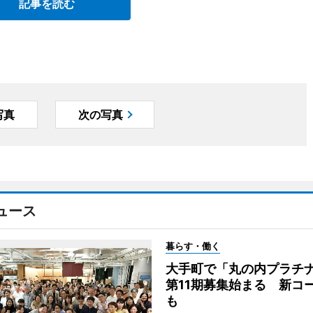
記事を読む
写真
次の写真
ュース
暮らす・働く
大手町で「丸の内プラチ
第11期募集始まる 新コ
も