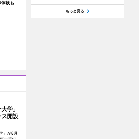
事体験も
もっと見る
ナ大学」
ース開設
学」が8月