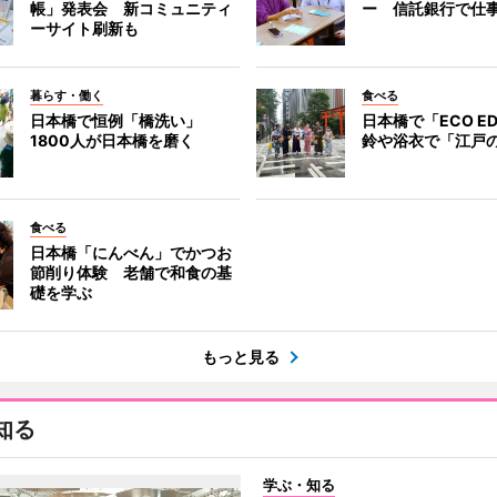
帳」発表会 新コミュニティ
ー 信託銀行で仕
ーサイト刷新も
暮らす・働く
食べる
日本橋で恒例「橋洗い」
日本橋で「ECO E
1800人が日本橋を磨く
鈴や浴衣で「江戸
食べる
日本橋「にんべん」でかつお
節削り体験 老舗で和食の基
礎を学ぶ
もっと見る
知る
学ぶ・知る