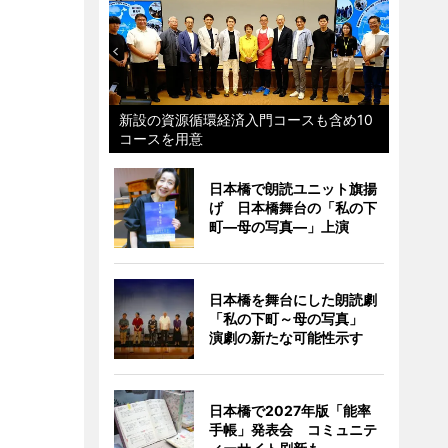
新設の資源循環経済入門コースも含め10
コースを用意
日本橋で朗読ユニット旗揚
げ 日本橋舞台の「私の下
町―母の写真―」上演
日本橋を舞台にした朗読劇
「私の下町～母の写真」
演劇の新たな可能性示す
日本橋で2027年版「能率
手帳」発表会 コミュニテ