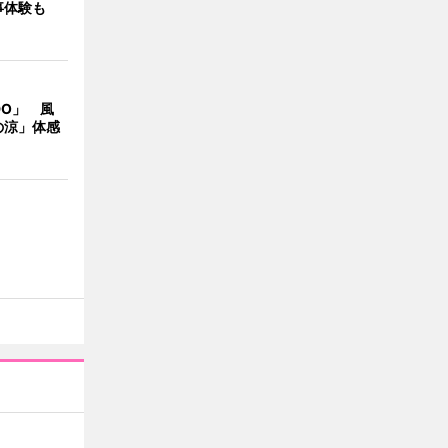
事体験も
DO」 風
の涼」体感