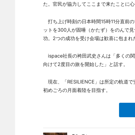
た。官民が協力してここまで来たことに心
打ち上げ時刻の日本時間15時11分直前
ットを300人が固唾（かたず）をのんで見
功。2つの成功を受け会場は歓喜に包まれ
ispace社長の袴田武史さんは「多く
向けて2度目の旅を開始した」と話す。
現在、「RESILIENCE」は所定の軌道
初めごろの月面着陸を目指す。