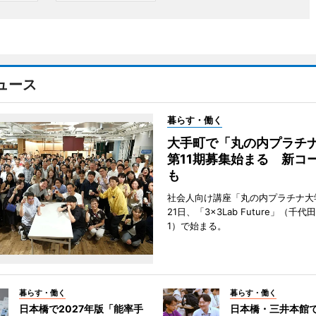
ュース
暮らす・働く
大手町で「丸の内プラチ
第11期募集始まる 新コ
も
社会人向け講座「丸の内プラチナ大
21日、「3×3Lab Future」（千
1）で始まる。
暮らす・働く
暮らす・働く
日本橋で2027年版「能率手
日本橋・三井本館