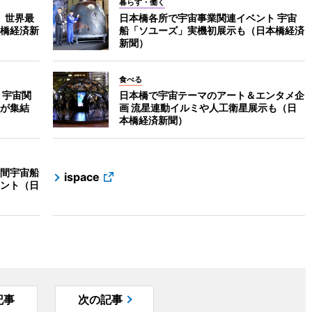
暮らす・働く
」 世界最
日本橋各所で宇宙事業関連イベント 宇宙
橋経済新
船「ソユーズ」実機初展示も（日本橋経済
新聞）
食べる
 宇宙関
日本橋で宇宙テーマのアート＆エンタメ企
が集結
画 流星連動イルミや人工衛星展示も（日
本橋経済新聞）
間宇宙船
ispace
ント（日
記事
次の記事