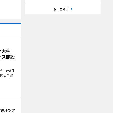
もっと見る
ナ大学」
ース開設
学」が8月
代田区大手町
で親子ツア