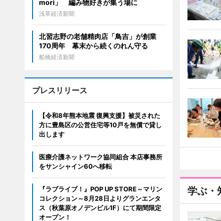
mori」 編み物好きが集う場に
浅草経済新聞
北習志野の老舗精肉店「鳥吉」が創業
170周年 幕末から続くのれん守る
船橋経済新聞
プレスリリース
【令和8年熊本地震 復興支援】被災された
方に豊島区の公営住宅等10戸を無償で貸し
出します
医療介護ネットワーク協同組合 本店事務所
をサンシャイン60へ移転
『ラブライブ！』POP UP STORE～マリン
学ぶ・
コレクション～8月28日よりグランエンタ
ス（秋葉原オノデンビル1F）にて期間限定
オープン！