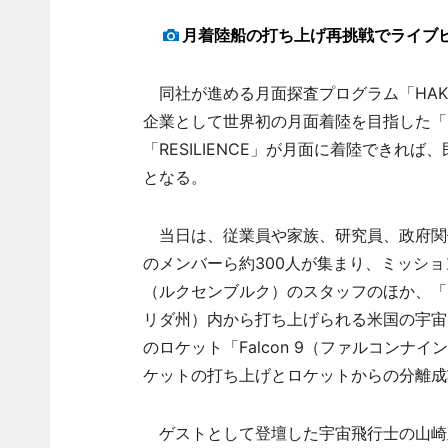
月着陸船の打ち上げ再挑戦でライブ
同社が進める月面探査プログラム「HAKUTO
企業として世界初の月面着陸を目指した「Mi
「RESILIENCE」が月面に着陸でき
となる。
当日は、従業員や家族、研究員、政府関係
のメンバーら約300人が集まり、ミッション
（ルクセンブルク）のスタッフのほか、「R
リダ州）内から打ち上げられる米国の宇宙開発会社「Sp
のロケット「Falcon 9（ファルコン
ケットの打ち上げとロケットからの分離成
ゲストとして登壇した宇宙飛行士の山崎