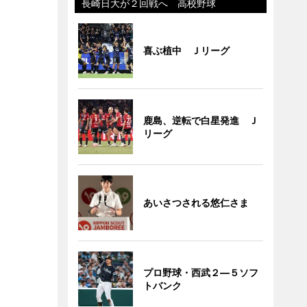
長崎日大が２回戦へ 高校野球
喜ぶ植中 Ｊリーグ
鹿島、逆転で白星発進 Ｊ
リーグ
あいさつされる悠仁さま
プロ野球・西武２―５ソフ
トバンク