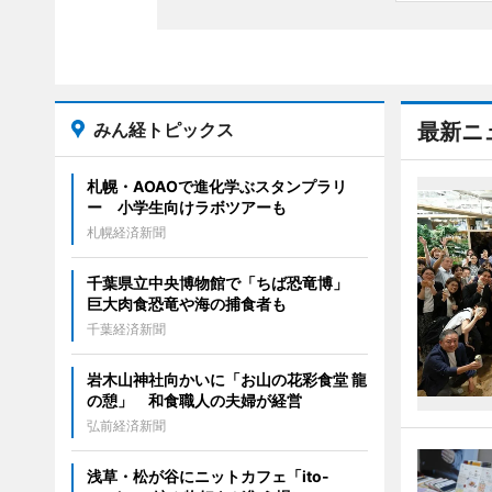
みん経トピックス
最新ニ
札幌・AOAOで進化学ぶスタンプラリ
ー 小学生向けラボツアーも
札幌経済新聞
千葉県立中央博物館で「ちば恐竜博」
巨大肉食恐竜や海の捕食者も
千葉経済新聞
岩木山神社向かいに「お山の花彩食堂 龍
の憩」 和食職人の夫婦が経営
弘前経済新聞
浅草・松が谷にニットカフェ「ito-