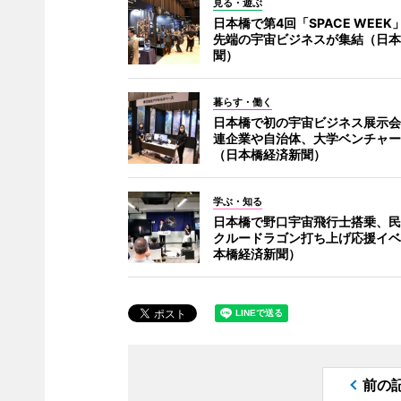
見る・遊ぶ
日本橋で第4回「SPACE WEEK
先端の宇宙ビジネスが集結（日本
聞）
暮らす・働く
日本橋で初の宇宙ビジネス展示会
連企業や自治体、大学ベンチャー
（日本橋経済新聞）
学ぶ・知る
日本橋で野口宇宙飛行士搭乗、民
クルードラゴン打ち上げ応援イベ
本橋経済新聞）
前の