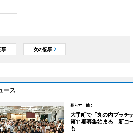
記事
次の記事
ュース
暮らす・働く
大手町で「丸の内プラチ
第11期募集始まる 新コ
も