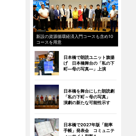
新設の資源循環経済入門コースも含め10
コースを用意
日本橋で朗読ユニット旗揚
げ 日本橋舞台の「私の下
町―母の写真―」上演
日本橋を舞台にした朗読劇
「私の下町～母の写真」
演劇の新たな可能性示す
日本橋で2027年版「能率
手帳」発表会 コミュニテ