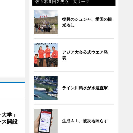
佐々木６回２失点 大リーグ
復興のシュシャ、愛国の観
光地に
アジア大会公式ウエア発
表
ライン川渇水が水運直撃
ナ大学」
生成ＡＩ、被災地照らす
ース開設