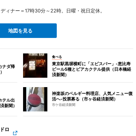
ディナー＝17時30分～22時。日曜・祝日定休。
地図を見る
食べる
東京駅黒塀横町に「エビスバー」-恵比寿
カナダ帰
ビール5種とビアカクテル提供（日本橋経
）
済新聞）
神楽坂のベルギー料理店、人気メニュー復
活へ-投票募る（市ヶ谷経済新聞）
ホテル出
済新聞）
市ケ谷経済新聞
ドロ