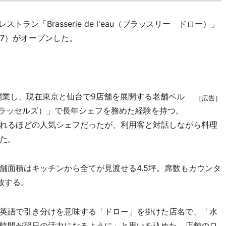
ン「Brasserie de l'eau（ブラッスリー ドロー）」
7
）がオープンした。
開業し、現在東京と仙台で9店舗を展開する老舗ベル
［広告］
（ブラッセルズ）」で長年シェフを務めた経験を持つ。
れるほどの人気シェフだったが、利用客と対話しながら料理
た。
面積はキッチンから全てが見渡せる4.5坪。席数もカウンタ
放する。
英語で引き分けを意味する「ドロー」を掛けた店名で、「水
時間が翌日の活力になるように」と思いを込めた。店舗のロ