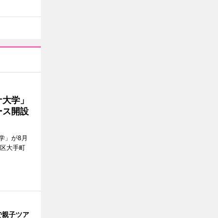
ナ大学」
ース開設
学」が8月
代田区大手町
で親子ツア