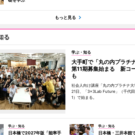
もっと見る
知る
学ぶ・知る
大手町で「丸の内プラチ
第11期募集始まる 新コ
も
社会人向け講座「丸の内プラチナ大
21日、「3×3Lab Future」（千
1）で始まる。
学ぶ・知る
学ぶ・知る
日本橋で2027年版「能率手
日本橋・三井本館