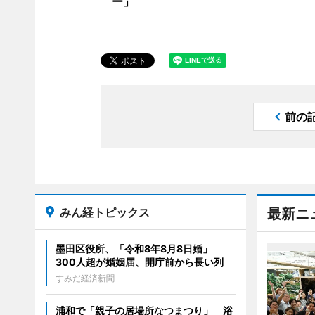
ー」
前の
みん経トピックス
最新ニ
墨田区役所、「令和8年8月8日婚」
300人超が婚姻届、開庁前から長い列
すみだ経済新聞
浦和で「親子の居場所なつまつり」 浴