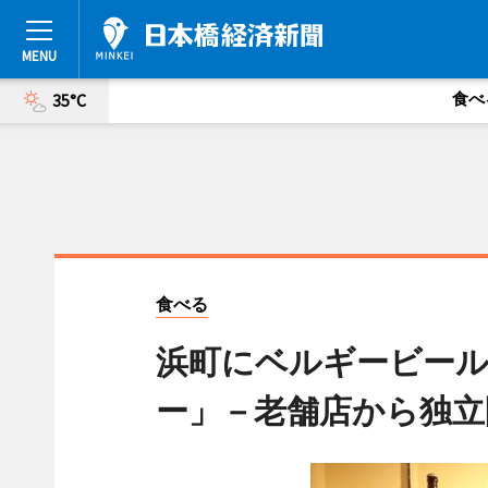
食べ
35°C
食べる
浜町にベルギービー
ー」－老舗店から独立