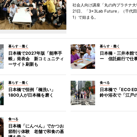
社会人向け講座「丸の内プラチナ大
21日、「3×3Lab Future」（千
1）で始まる。
暮らす・働く
暮らす・働く
日本橋で2027年版「能率手
日本橋・三井本館
帳」発表会 新コミュニティ
ー 信託銀行で仕
ーサイト刷新も
暮らす・働く
食べる
日本橋で恒例「橋洗い」
日本橋で「ECO E
1800人が日本橋を磨く
鈴や浴衣で「江戸
食べる
日本橋「にんべん」でかつお
節削り体験 老舗で和食の基
礎を学ぶ