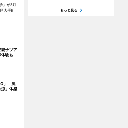
学」が8月
代田区大手町
もっと見る
で親子ツア
事体験も
DO」 風
の涼」体感