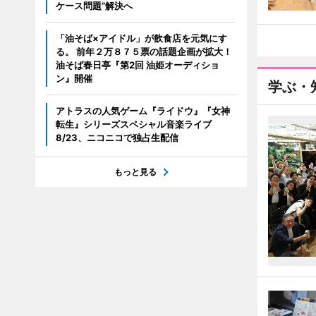
ケース問題”解決へ
「油そば×アイドル」が飲食店を元気にす
る。 前年２万８７５票の話題企画が拡大！
油そば春日亭『第2回 油姫オーディショ
ン』開催
学ぶ・
アトラスの人気ゲーム『ライドウ』『女神
転生』シリーズスペシャル音楽ライブ
8/23、ニコニコで独占生配信
もっと見る