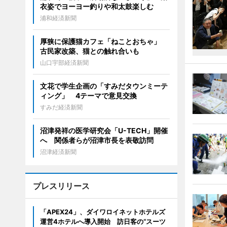
衣姿でヨーヨー釣りや和太鼓楽しむ
浦和経済新聞
厚狭に保護猫カフェ「ねことおちゃ」
古民家改築、猫との触れ合いも
山口宇部経済新聞
文花で学生企画の「すみだタウンミーテ
ィング」 4テーマで意見交換
すみだ経済新聞
沼津発祥の医学研究会「U-TECH」開催
へ 関係者らが沼津市長を表敬訪問
沼津経済新聞
プレスリリース
「APEX24」、ダイワロイネットホテルズ
運営4ホテルへ導入開始 訪日客の“スーツ