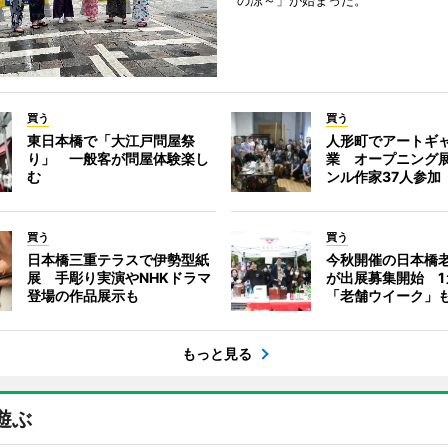
の涼～」が始まった。
買う
買う
東日本橋で「大江戸問屋祭
人形町でアートギ
り」 一般客が問屋体験楽し
業 オープニング
む
ンル作家37人参加
買う
買う
日本橋三重テラスで伊勢型紙
今秋開催の日本橋
展 手彫り実演やNHKドラマ
が出展募集開始 1
登場の作品展示も
「老舗ウイーク」
もっと見る
遊ぶ