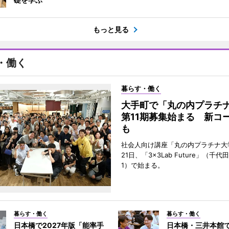
もっと見る
・働く
暮らす・働く
大手町で「丸の内プラチ
第11期募集始まる 新コ
も
社会人向け講座「丸の内プラチナ大
21日、「3×3Lab Future」（千
1）で始まる。
暮らす・働く
暮らす・働く
日本橋で2027年版「能率手
日本橋・三井本館