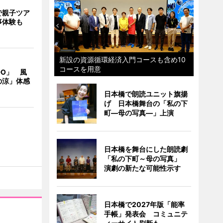
で親子ツア
事体験も
新設の資源循環経済入門コースも含め10
コースを用意
DO」 風
の涼」体感
日本橋で朗読ユニット旗揚
げ 日本橋舞台の「私の下
町―母の写真―」上演
日本橋を舞台にした朗読劇
「私の下町～母の写真」
演劇の新たな可能性示す
日本橋で2027年版「能率
手帳」発表会 コミュニテ