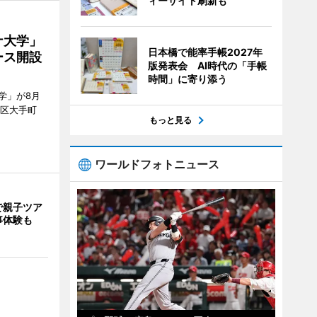
ィーサイト刷新も
ナ大学」
日本橋で能率手帳2027年
ース開設
版発表会 AI時代の「手帳
時間」に寄り添う
学」が8月
代田区大手町
もっと見る
ワールドフォトニュース
で親子ツア
事体験も