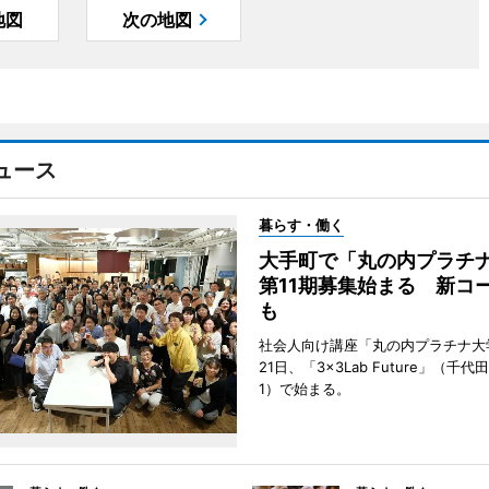
地図
次の地図
ュース
暮らす・働く
大手町で「丸の内プラチ
第11期募集始まる 新コ
も
社会人向け講座「丸の内プラチナ大
21日、「3×3Lab Future」（千
1）で始まる。