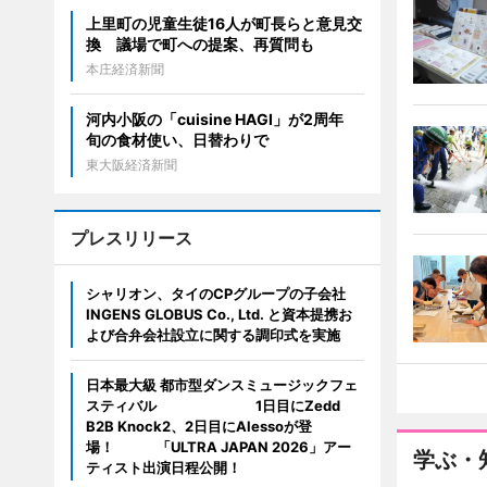
上里町の児童生徒16人が町長らと意見交
換 議場で町への提案、再質問も
本庄経済新聞
河内小阪の「cuisine HAGI」が2周年
旬の食材使い、日替わりで
東大阪経済新聞
プレスリリース
シャリオン、タイのCPグループの子会社
INGENS GLOBUS Co., Ltd. と資本提携お
よび合弁会社設立に関する調印式を実施
日本最大級 都市型ダンスミュージックフェ
スティバル 1日目にZedd
B2B Knock2、2日目にAlessoが登
場！ 「ULTRA JAPAN 2026」アー
学ぶ・
ティスト出演日程公開！