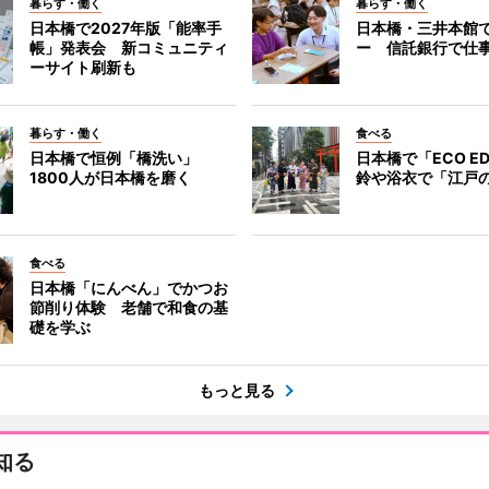
暮らす・働く
暮らす・働く
日本橋で2027年版「能率手
日本橋・三井本館
帳」発表会 新コミュニティ
ー 信託銀行で仕
ーサイト刷新も
暮らす・働く
食べる
日本橋で恒例「橋洗い」
日本橋で「ECO E
1800人が日本橋を磨く
鈴や浴衣で「江戸
食べる
日本橋「にんべん」でかつお
節削り体験 老舗で和食の基
礎を学ぶ
もっと見る
知る