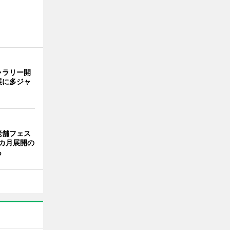
ャラリー開
展に多ジャ
老舗フェス
カ月展開の
も