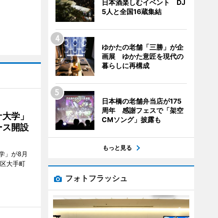
日本酒楽しむイベント DJ
5人と全国16蔵集結
ゆかたの老舗「三勝」が企
画展 ゆかた意匠を現代の
暮らしに再構成
日本橋の老舗弁当店が175
周年 感謝フェスで「架空
ナ大学」
CMソング」披露も
ース開設
もっと見る
学」が8月
代田区大手町
フォトフラッシュ