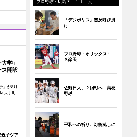
プロ野球・広島７―１１巨人
「デジポリス」普及呼び掛
け
プロ野球・オリックス１―
３楽天
ナ大学」
ース開設
学」が8月
佐野日大、２回戦へ 高校
代田区大手町
野球
平和への祈り、灯籠流しに
で親子ツア