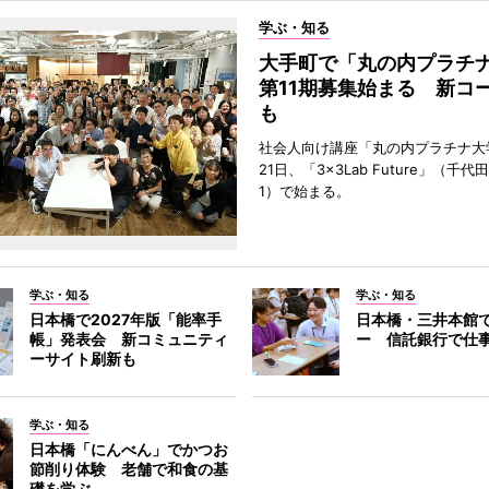
学ぶ・知る
大手町で「丸の内プラチ
第11期募集始まる 新コ
も
社会人向け講座「丸の内プラチナ大
21日、「3×3Lab Future」（千
1）で始まる。
学ぶ・知る
学ぶ・知る
日本橋で2027年版「能率手
日本橋・三井本館
帳」発表会 新コミュニティ
ー 信託銀行で仕
ーサイト刷新も
学ぶ・知る
日本橋「にんべん」でかつお
節削り体験 老舗で和食の基
礎を学ぶ