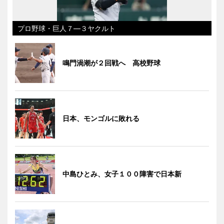
プロ野球・巨人７―３ヤクルト
鳴門渦潮が２回戦へ 高校野球
日本、モンゴルに敗れる
中島ひとみ、女子１００障害で日本新