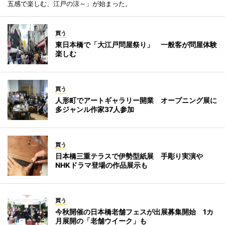
五感で楽しむ、江戸の涼～」が始まった。
買う
東日本橋で「大江戸問屋祭り」 一般客が問屋体験
楽しむ
買う
人形町でアートギャラリー開業 オープニング展に
多ジャンル作家37人参加
買う
日本橋三重テラスで伊勢型紙展 手彫り実演や
NHKドラマ登場の作品展示も
買う
今秋開催の日本橋老舗フェスが出展募集開始 1カ
月展開の「老舗ウイーク」も