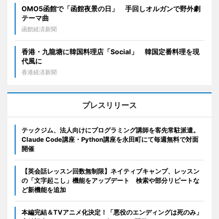
OMO5函館で「函館夜景の日」 手回しオルガンで野外劇
テーマ曲
函館経済新聞
香港・九龍塘に韓国料理店「Social」 韓国定番料理を現
代風に
香港経済新聞
プレスリリース
テックジム、法人向けにプログラミング講師を客先常駐派遣。
Claude Code講座・Python講座を永田町にて毎週無料で対面
開催
【英会話レッスン回数無制限】ネイティブキャンプ、レッスン
の「文字起こし」機能をアップデート 検索や部分リピートな
ど新機能を追加
本編完結＆TVアニメ化決定！「悪役のエンディングは死のみ」