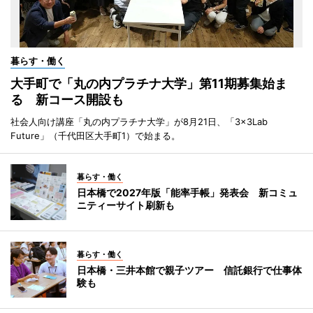
暮らす・働く
大手町で「丸の内プラチナ大学」第11期募集始ま
る 新コース開設も
社会人向け講座「丸の内プラチナ大学」が8月21日、「3×3Lab
Future」（千代田区大手町1）で始まる。
暮らす・働く
日本橋で2027年版「能率手帳」発表会 新コミュ
ニティーサイト刷新も
暮らす・働く
日本橋・三井本館で親子ツアー 信託銀行で仕事体
験も