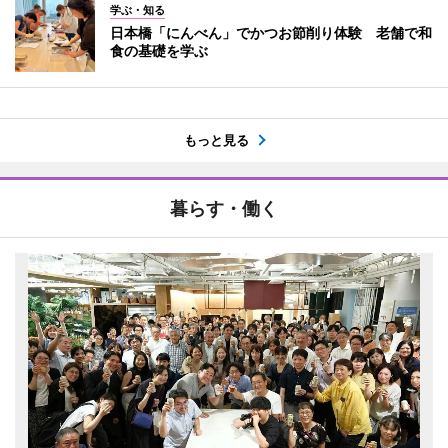
学ぶ・知る
日本橋「にんべん」でかつお節削り体験 老舗で和
食の基礎を学ぶ
もっと見る
暮らす・働く