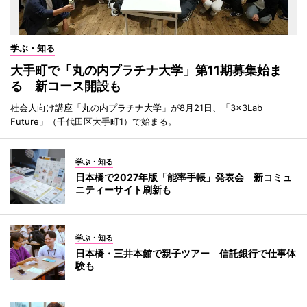
学ぶ・知る
大手町で「丸の内プラチナ大学」第11期募集始ま
る 新コース開設も
社会人向け講座「丸の内プラチナ大学」が8月21日、「3×3Lab
Future」（千代田区大手町1）で始まる。
学ぶ・知る
日本橋で2027年版「能率手帳」発表会 新コミュ
ニティーサイト刷新も
学ぶ・知る
日本橋・三井本館で親子ツアー 信託銀行で仕事体
験も