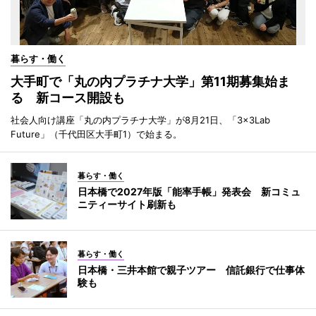
暮らす・働く
大手町で「丸の内プラチナ大学」第11期募集始ま
る 新コース開設も
社会人向け講座「丸の内プラチナ大学」が8月21日、「3×3Lab
Future」（千代田区大手町1）で始まる。
暮らす・働く
日本橋で2027年版「能率手帳」発表会 新コミュ
ニティーサイト刷新も
暮らす・働く
日本橋・三井本館で親子ツアー 信託銀行で仕事体
験も