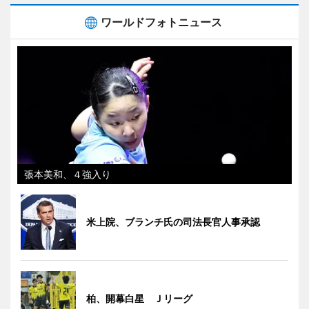
ワールドフォトニュース
張本美和、４強入り
米上院、ブランチ氏の司法長官人事承認
柏、開幕白星 Ｊリーグ