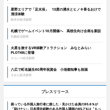
星野エリアで「足水浴」 13度の湧水とヒノキ香るおけで
清涼体験
軽井沢経済新聞
札幌でゲームイベント10月開催へ 高校生向け企画を新設
札幌経済新聞
火星を旅するVR体験アトラクション みなとみらい
PLOT48に登場
ヨコハマ経済新聞
八広で町名誕生60周年祝賀会 小池都知事も祝福
すみだ経済新聞
プレスリリース
困っている外国人旅行者に接した・見かけた会員の95.6％が
「助けたい」日本滞在経験のある外国人講師の95.7％は「もっ