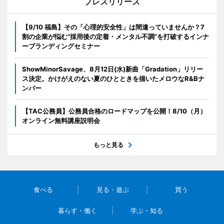
プレスリリース
【9/10 福島】その「心理的安全性」は間違っていませんか？7
割の企業が悩む“採用後の定着・メンタル不調”を打破するインナ
ーブランディングセミナー
ShowMinorSavage、8月12日(水)新曲「Gradation」リリー
ス決定。かけがえのない夏のひとときを描いたメロウなR&Bナ
ンバー
【TAC公務員】公務員合格のロードマップを公開！8/10（月）
オンライン無料講座説明会
もっと見る
食べる
見る・遊ぶ
買う
暮らす・働く
学ぶ・知る