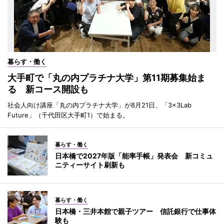
暮らす・働く
大手町で「丸の内プラチナ大学」第11期募集始ま
る 新コース開設も
社会人向け講座「丸の内プラチナ大学」が8月21日、「3×3Lab
Future」（千代田区大手町1）で始まる。
暮らす・働く
日本橋で2027年版「能率手帳」発表会 新コミュ
ニティーサイト刷新も
暮らす・働く
日本橋・三井本館で親子ツアー 信託銀行で仕事体
験も