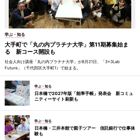
学ぶ・知る
大手町で「丸の内プラチナ大学」第11期募集始ま
る 新コース開設も
社会人向け講座「丸の内プラチナ大学」が8月21日、「3×3Lab
Future」（千代田区大手町1）で始まる。
学ぶ・知る
日本橋で2027年版「能率手帳」発表会 新コミュ
ニティーサイト刷新も
学ぶ・知る
日本橋・三井本館で親子ツアー 信託銀行で仕事体
験も