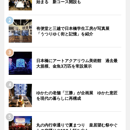
始まる 新コース開設も
有便堂と三越で日本橋学生工房が写真展
「うつりゆく街と記憶」を紹介
日本橋にアートアクアリウム美術館 過去最
大規模、金魚3万匹を常設展示
ゆかたの老舗「三勝」が企画展 ゆかた意匠
を現代の暮らしに再構成
丸の内行幸通りで夏まつり 皇居望む祭やぐ