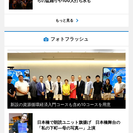
らの盆踊りや100人打ち水も
もっと見る
フォトフラッシュ
新設の資源循環経済入門コースも含め10コースを用意
日本橋で朗読ユニット旗揚げ 日本橋舞台の
「私の下町―母の写真―」上演