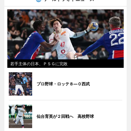
若手主体の日本、ＰＳＧに完敗
プロ野球・ロッテ８―０西武
仙台育英が２回戦へ 高校野球