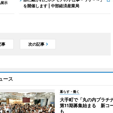
品展示
を開催します | 中部経済産業局
記事
次の記事
ュース
暮らす・働く
大手町で「丸の内プラチ
第11期募集始まる 新コ
も