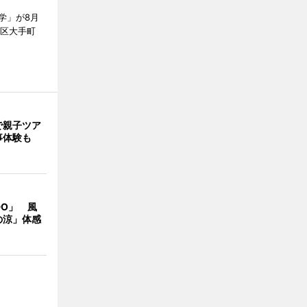
学」が8月
代田区大手町
で親子ツア
事体験も
DO」 風
の涼」体感