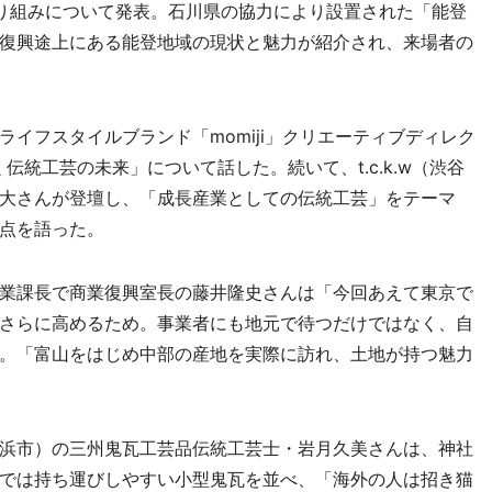
り組みについて発表。石川県の協力により設置された「能登
復興途上にある能登地域の現状と魅力が紹介され、来場者の
イフスタイルブランド「momiji」クリエーティブディレク
く伝統工芸の未来」について話した。続いて、t.c.k.w（渋谷
大さんが登壇し、「成長産業としての伝統工芸」をテーマ
点を語った。
業課長で商業復興室長の藤井隆史さんは「今回あえて東京で
さらに高めるため。事業者にも地元で待つだけではなく、自
。「富山をはじめ中部の産地を実際に訪れ、土地が持つ魅力
浜市）の三州鬼瓦工芸品伝統工芸士・岩月久美さんは、神社
では持ち運びしやすい小型鬼瓦を並べ、「海外の人は招き猫