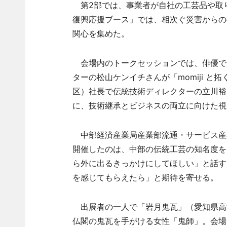
第2部では、事業者が自社の工芸品や取
復興応援ブース」では、相次ぐ災害からの
関心を集めた。
会場内のトークセッションでは、俳優でラ
ターの松山ケンイチさんが「momiji と拓
区）社長で伝統技術ディレクターの立川裕
に、技術継承とビジネスの両立に向けた視
中部経済産業局産業部流通・サービス産
開催したのは、中部の伝統工芸の知名度を
ら外に出るきっかけにしてほしい」と話す
を感じてもらえたら」と期待を寄せる。
出展者の一人で「岩月鬼瓦」（愛知県高
仏閣の鬼瓦を手がける女性「鬼師」。会場