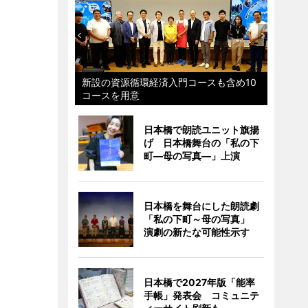
新設の資源循環経済入門コースも含め10
コースを用意
日本橋で朗読ユニット旗揚
げ 日本橋舞台の「私の下
町―母の写真―」上演
日本橋を舞台にした朗読劇
「私の下町～母の写真」
演劇の新たな可能性示す
日本橋で2027年版「能率
手帳」発表会 コミュニテ