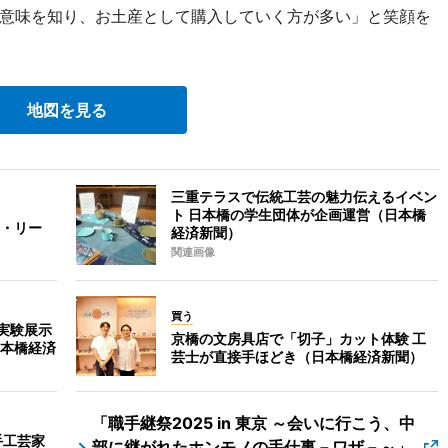
意味を知り、お土産として購入していく方が多い」と笑顔を
地図を見る
三重テラスで伝統工芸の魅力伝えるイベン
ト 日本橋の学生団体が企画運営（日本橋
・リー
経済新聞）
関連画像
買う
実験展示
京橋の文房具店で「切子」カット体験 工
本橋経済
芸士が直接手ほどき（日本橋経済新聞）
「職手継祭2025 in 東京 ～会いに行こう、中
手工芸家
部に継がれたホンモノの手仕事－ワザ－～」