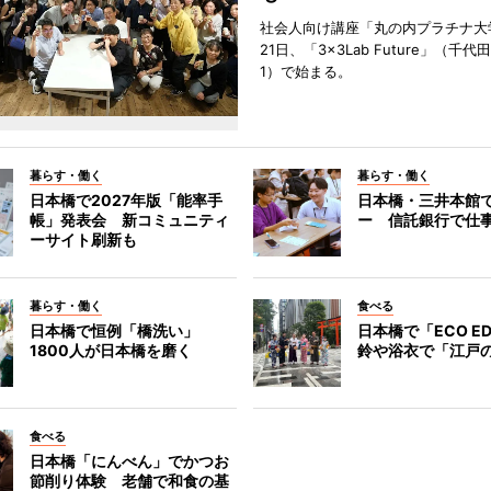
社会人向け講座「丸の内プラチナ大
21日、「3×3Lab Future」（千
1）で始まる。
暮らす・働く
暮らす・働く
日本橋で2027年版「能率手
日本橋・三井本館
帳」発表会 新コミュニティ
ー 信託銀行で仕
ーサイト刷新も
暮らす・働く
食べる
日本橋で恒例「橋洗い」
日本橋で「ECO E
1800人が日本橋を磨く
鈴や浴衣で「江戸
食べる
日本橋「にんべん」でかつお
節削り体験 老舗で和食の基