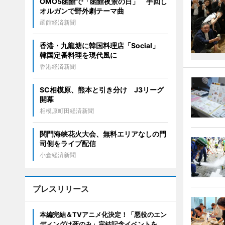
OMO5函館で「函館夜景の日」 手回し
オルガンで野外劇テーマ曲
函館経済新聞
香港・九龍塘に韓国料理店「Social」
韓国定番料理を現代風に
香港経済新聞
SC相模原、熊本と引き分け J3リーグ
開幕
相模原町田経済新聞
関門海峡花火大会、無料エリアなしの門
司側をライブ配信
小倉経済新聞
プレスリリース
本編完結＆TVアニメ化決定！「悪役のエン
ディングは死のみ」完結記念イベントを