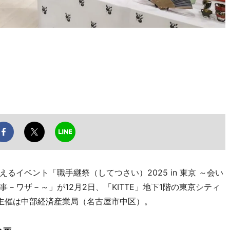
イベント「職手継祭（してつさい）2025 in 東京 ～会い
－ワザ－～」が12月2日、「KITTE」地下1階の東京シティ
主催は中部経済産業局（名古屋市中区）。