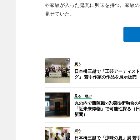
や家紋が入った鬼瓦に興味を持つ。家紋の
見せていた。
買う
日本橋三越で「工芸アーティスト
グ」 若手作家の作品を展示販売
見る・遊ぶ
丸の内で西陣織×先端技術融合の
「近未来織物」で可能性探る（日
新聞）
買う
日本橋三越で「涼味の夏」展 若