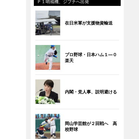
Ｐ１哨戒機、ジブチへ出発
在日米軍が支援物資輸送
プロ野球・日本ハム１―０
楽天
内閣・党人事、説明避ける
岡山学芸館が２回戦へ 高
校野球