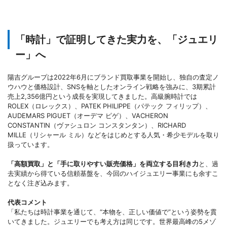
「時計」で証明してきた実力を、「ジュエリ
ー」へ
陽吉グループは2022年6月にブランド買取事業を開始し、独自の査定ノ
ウハウと価格設計、SNSを軸としたオンライン戦略を強みに、3期累計
売上2,356億円という成長を実現してきました。高級腕時計では
ROLEX（ロレックス）、PATEK PHILIPPE（パテック フィリップ）、
AUDEMARS PIGUET（オーデマ ピゲ）、VACHERON
CONSTANTIN（ヴァシュロン コンスタンタン）、RICHARD
MILLE（リシャール ミル）などをはじめとする人気・希少モデルを取り
扱っています。
「高額買取」と「手に取りやすい販売価格」を両立する目利き力
と、過
去実績から得ている信頼基盤を、今回のハイジュエリー事業にも余すこ
となく注ぎ込みます。
代表コメント
「私たちは時計事業を通じて、“本物を、正しい価値で”という姿勢を貫
いてきました。ジュエリーでも考え方は同じです。世界最高峰の5メゾ