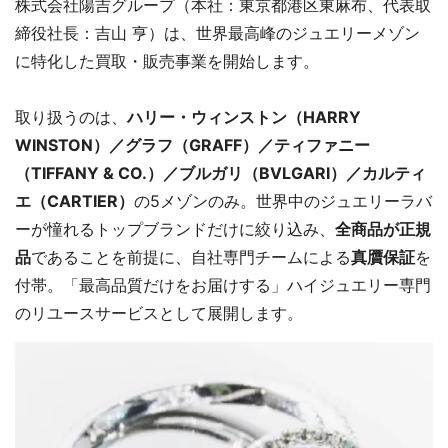
株式会社陽吉グループ（本社：東京都港区東麻布、代表取
締役社長：吉山 亨）は、世界最高峰のジュエリーメゾン
に特化した買取・販売事業を開始します。
取り扱うのは、
ハリー・ウィンストン（HARRY
WINSTON）／グラフ（GRAFF）／ティファニー
（TIFFANY & CO.）／ブルガリ（BVLGARI）／カルティ
エ（CARTIER）
の5メゾンのみ。世界中のジュエリーラバ
ーが憧れるトップブランドだけに絞り込み、
全商品が正規
品
であることを前提に、自社専門チームによる
真贋保証
を
付帯。「最高品質だけをお届けする」ハイジュエリー専門
のリユースサービスとして展開します。