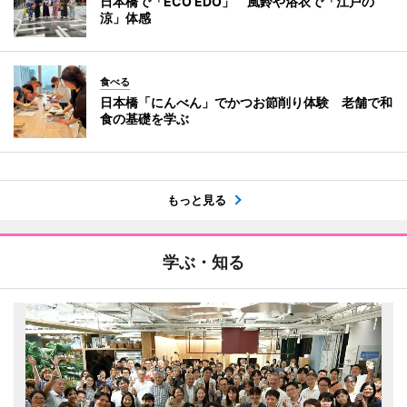
日本橋で「ECO EDO」 風鈴や浴衣で「江戸の
涼」体感
食べる
日本橋「にんべん」でかつお節削り体験 老舗で和
食の基礎を学ぶ
もっと見る
学ぶ・知る