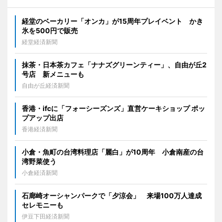
経堂のベーカリー「オンカ」が15周年プレイベント かき
氷を500円で販売
経堂経済新聞
抹茶・日本茶カフェ「ナナズグリーンティー」、自由が丘2
号店 新メニューも
自由が丘経済新聞
香港・ifcに「フォーシーズンズ」直営ケーキショップ ポッ
プアップ出店
香港経済新聞
小倉・魚町の台湾料理店「麗白」が10周年 小倉南産の台
湾野菜使う
小倉経済新聞
石廊崎オーシャンパークで「夕涼会」 来場100万人達成
セレモニーも
伊豆下田経済新聞