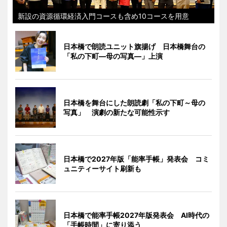
新設の資源循環経済入門コースも含め10コースを用意
日本橋で朗読ユニット旗揚げ 日本橋舞台の
「私の下町―母の写真―」上演
日本橋を舞台にした朗読劇「私の下町～母の
写真」 演劇の新たな可能性示す
日本橋で2027年版「能率手帳」発表会 コミ
ュニティーサイト刷新も
日本橋で能率手帳2027年版発表会 AI時代の
「手帳時間」に寄り添う