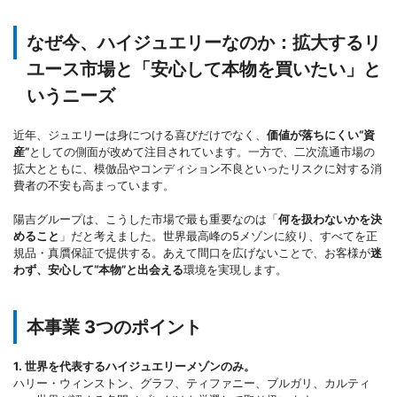
なぜ今、ハイジュエリーなのか：拡大するリ
ユース市場と「安心して本物を買いたい」と
いうニーズ
近年、ジュエリーは身につける喜びだけでなく、
価値が落ちにくい“資
産”
としての側面が改めて注目されています。一方で、二次流通市場の
拡大とともに、模倣品やコンディション不良といったリスクに対する消
費者の不安も高まっています。
陽吉グループは、こうした市場で最も重要なのは「
何を扱わないかを決
めること
」だと考えました。世界最高峰の5メゾンに絞り、すべてを正
規品・真贋保証で提供する。あえて間口を広げないことで、お客様が
迷
わず、安心して“本物”と出会える
環境を実現します。
本事業 3つのポイント
1. 世界を代表するハイジュエリーメゾンのみ。
ハリー・ウィンストン、グラフ、ティファニー、ブルガリ、カルティ