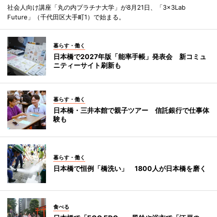
社会人向け講座「丸の内プラチナ大学」が8月21日、「3×3Lab
Future」（千代田区大手町1）で始まる。
暮らす・働く
日本橋で2027年版「能率手帳」発表会 新コミュ
ニティーサイト刷新も
暮らす・働く
日本橋・三井本館で親子ツアー 信託銀行で仕事体
験も
暮らす・働く
日本橋で恒例「橋洗い」 1800人が日本橋を磨く
食べる