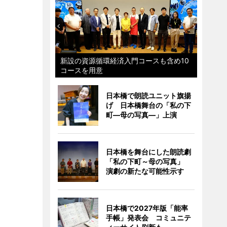
新設の資源循環経済入門コースも含め10
コースを用意
日本橋で朗読ユニット旗揚
げ 日本橋舞台の「私の下
町―母の写真―」上演
日本橋を舞台にした朗読劇
「私の下町～母の写真」
演劇の新たな可能性示す
日本橋で2027年版「能率
手帳」発表会 コミュニテ