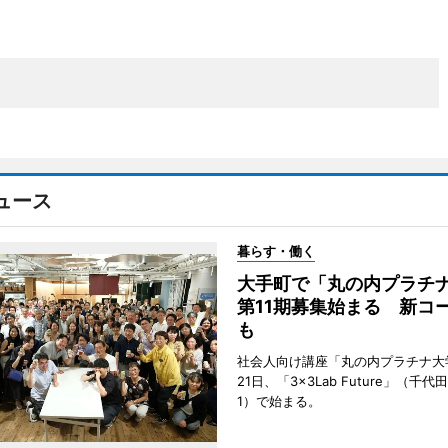
ュース
暮らす・働く
大手町で「丸の内プラチ
第11期募集始まる 新コ
も
社会人向け講座「丸の内プラチナ大
21日、「3×3Lab Future」（千
1）で始まる。