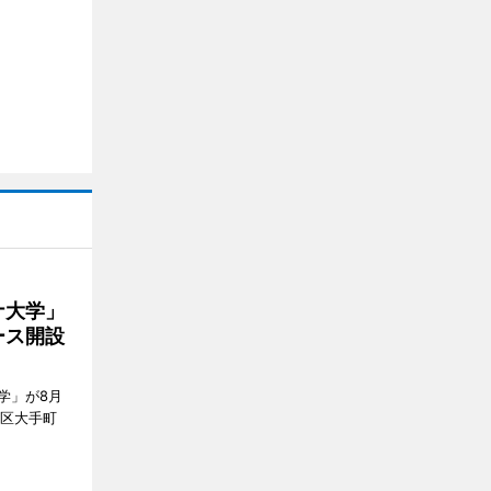
ナ大学」
ース開設
学」が8月
代田区大手町