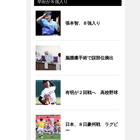
早田が８強入り
張本智、８強入り
脳腫瘍手術で誤部位摘出
有明が２回戦へ 高校野球
日本、８日豪州戦 ラグビ
ー