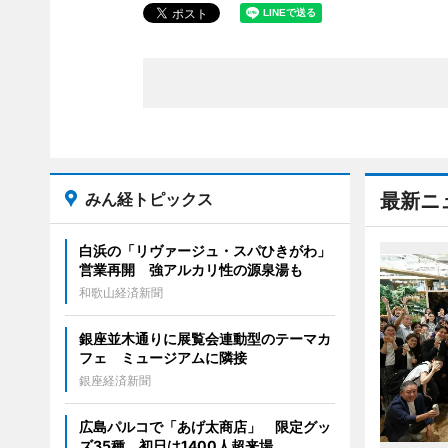
みん経トピックス
最新ニ
白浜の「リヴァージュ・スパひきがわ」
営業再開 強アルカリ性の源泉湯も
和歌山経済新聞
銀座並木通りに展覧会連動型のテーマカ
フェ ミュージアムに隣接
銀座経済新聞
広島パルコで「あげ太商店」 限定グッ
ズ35種、初日は1400人超来場