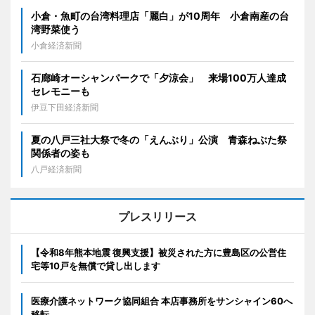
小倉・魚町の台湾料理店「麗白」が10周年 小倉南産の台
湾野菜使う
小倉経済新聞
石廊崎オーシャンパークで「夕涼会」 来場100万人達成
セレモニーも
伊豆下田経済新聞
夏の八戸三社大祭で冬の「えんぶり」公演 青森ねぶた祭
関係者の姿も
八戸経済新聞
プレスリリース
【令和8年熊本地震 復興支援】被災された方に豊島区の公営住
宅等10戸を無償で貸し出します
医療介護ネットワーク協同組合 本店事務所をサンシャイン60へ
移転