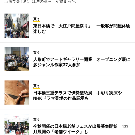
五感で楽しむ、江戸の涼～」が始まった。
買う
東日本橋で「大江戸問屋祭り」 一般客が問屋体験
楽しむ
買う
人形町でアートギャラリー開業 オープニング展に
多ジャンル作家37人参加
買う
日本橋三重テラスで伊勢型紙展 手彫り実演や
NHKドラマ登場の作品展示も
買う
今秋開催の日本橋老舗フェスが出展募集開始 1カ
月展開の「老舗ウイーク」も