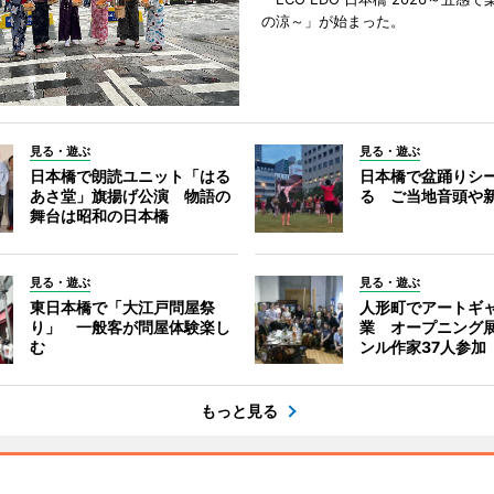
の涼～」が始まった。
見る・遊ぶ
見る・遊ぶ
日本橋で朗読ユニット「はる
日本橋で盆踊りシ
あさ堂」旗揚げ公演 物語の
る ご当地音頭や
舞台は昭和の日本橋
見る・遊ぶ
見る・遊ぶ
東日本橋で「大江戸問屋祭
人形町でアートギ
り」 一般客が問屋体験楽し
業 オープニング
む
ンル作家37人参加
もっと見る