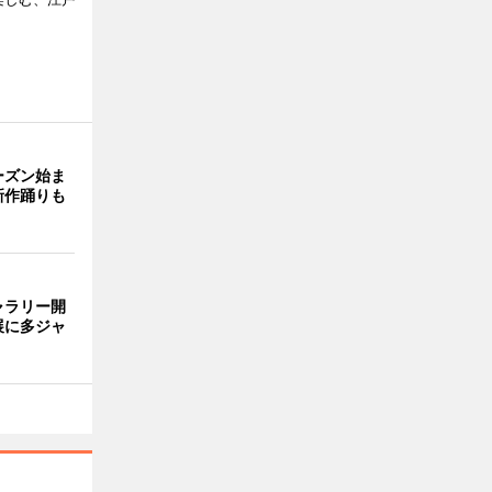
ーズン始ま
新作踊りも
ャラリー開
展に多ジャ