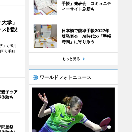
手帳」発表会 コミュニテ
ィーサイト刷新も
ナ大学」
ース開設
日本橋で能率手帳2027年
版発表会 AI時代の「手帳
時間」に寄り添う
学」が8月
代田区大手町
もっと見る
ワールドフォトニュース
で親子ツア
事体験も
戸問屋祭