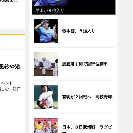
屋体験楽し
早田が８強入り
張本智、８強入り
脳腫瘍手術で誤部位摘出
 風鈴や浴
イベント
で楽しむ、江戸
有明が２回戦へ 高校野球
日本、８日豪州戦 ラグビ
ー