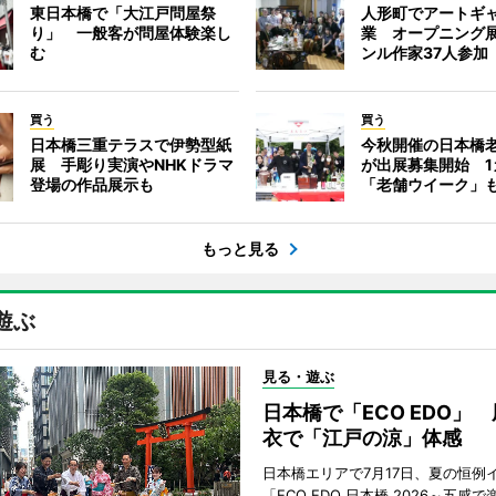
東日本橋で「大江戸問屋祭
人形町でアートギ
り」 一般客が問屋体験楽し
業 オープニング
む
ンル作家37人参加
買う
買う
日本橋三重テラスで伊勢型紙
今秋開催の日本橋
展 手彫り実演やNHKドラマ
が出展募集開始 1
登場の作品展示も
「老舗ウイーク」
もっと見る
遊ぶ
見る・遊ぶ
日本橋で「ECO EDO」
衣で「江戸の涼」体感
日本橋エリアで7月17日、夏の恒例
「ECO EDO 日本橋 2026～五感