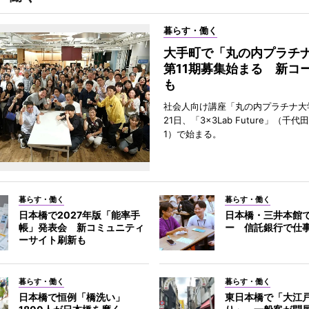
暮らす・働く
大手町で「丸の内プラチ
第11期募集始まる 新コ
も
社会人向け講座「丸の内プラチナ大
21日、「3×3Lab Future」（千
1）で始まる。
暮らす・働く
暮らす・働く
日本橋で2027年版「能率手
日本橋・三井本館
帳」発表会 新コミュニティ
ー 信託銀行で仕
ーサイト刷新も
暮らす・働く
暮らす・働く
日本橋で恒例「橋洗い」
東日本橋で「大江