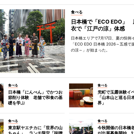
食べる
日本橋で「ECO EDO」
衣で「江戸の涼」体感
日本橋エリアで7月17日、夏の恒例
「ECO EDO 日本橋 2026～五感
の涼～」が始まった。
食べる
食べる
日本橋「にんべん」でかつお
兜町で玉露体験
節削り体験 老舗で和食の基
「山本山と巡る日
礎を学ぶ
界」
食べる
食べる
東京駅ヤエチカに「世界の山
今秋開催の日本橋
ちゃん」 ランチ限定「味噌
が出展募集開始 1