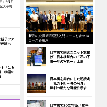
学」が8月
代田区大手町
新設の資源循環経済入門コースも含め10
で親子ツア
コースを用意
事体験も
日本橋で朗読ユニット旗揚
げ 日本橋舞台の「私の下
町―母の写真―」上演
ット「はる
演 物語の
橋
日本橋を舞台にした朗読劇
「私の下町～母の写真」
演劇の新たな可能性示す
日本橋で2027年版「能率