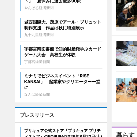
ト」 夏休みに過去最多90問
やんばる経済新聞
城西国際大、茂原でアール・ブリュット
制作支援 作品は秋に特別展示
九十九里経済新聞
宇都宮南図書館で知的財産権学ぶカード
ゲーム大会 高校生が体験
宇都宮経済新聞
ミナミでビジネスイベント「RISE
KANSAI」 起業家やクリエーター一堂
に
なんば経済新聞
プレスリリース
プリキュア公式ストア『プリキュア プリテ
暮らす
ィストア』のPOPUPが2026年8月22日(土)