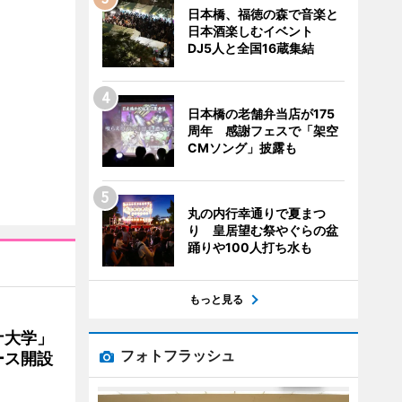
日本橋、福徳の森で音楽と
日本酒楽しむイベント
DJ5人と全国16蔵集結
日本橋の老舗弁当店が175
周年 感謝フェスで「架空
CMソング」披露も
丸の内行幸通りで夏まつ
り 皇居望む祭やぐらの盆
踊りや100人打ち水も
もっと見る
ナ大学」
フォトフラッシュ
ース開設