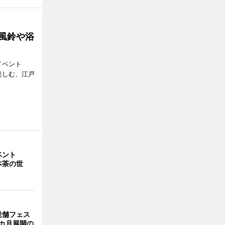
 風鈴や浴
イベント
で楽しむ、江戸
イベント
本茶の世
老舗フェス
カ月展開の