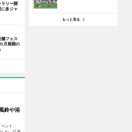
ャラリー開
展に多ジャ
もっと見る
老舗フェス
カ月展開の
も
 風鈴や浴
イベント
で楽しむ、江戸