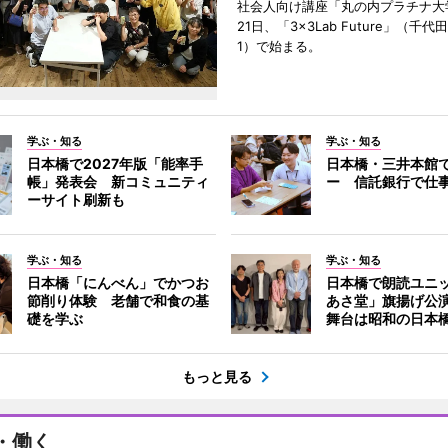
社会人向け講座「丸の内プラチナ大
21日、「3×3Lab Future」（千
1）で始まる。
学ぶ・知る
学ぶ・知る
日本橋で2027年版「能率手
日本橋・三井本館
帳」発表会 新コミュニティ
ー 信託銀行で仕
ーサイト刷新も
学ぶ・知る
学ぶ・知る
日本橋「にんべん」でかつお
日本橋で朗読ユニ
節削り体験 老舗で和食の基
あさ堂」旗揚げ公
礎を学ぶ
舞台は昭和の日本
もっと見る
・働く