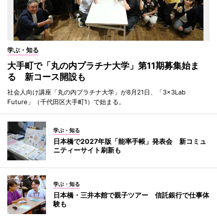
学ぶ・知る
大手町で「丸の内プラチナ大学」第11期募集始ま
る 新コース開設も
社会人向け講座「丸の内プラチナ大学」が8月21日、「3×3Lab
Future」（千代田区大手町1）で始まる。
学ぶ・知る
日本橋で2027年版「能率手帳」発表会 新コミュ
ニティーサイト刷新も
学ぶ・知る
日本橋・三井本館で親子ツアー 信託銀行で仕事体
験も