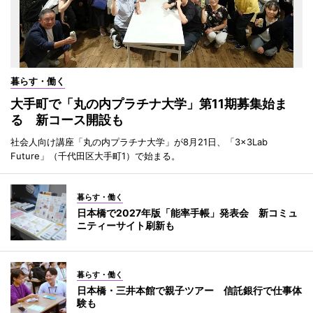
暮らす・働く
大手町で「丸の内プラチナ大学」第11期募集始ま
る 新コース開設も
社会人向け講座「丸の内プラチナ大学」が8月21日、「3×3Lab
Future」（千代田区大手町1）で始まる。
暮らす・働く
日本橋で2027年版「能率手帳」発表会 新コミュ
ニティーサイト刷新も
暮らす・働く
日本橋・三井本館で親子ツアー 信託銀行で仕事体
験も