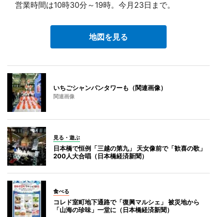
営業時間は10時30分～19時。今月23日まで。
地図を見る
いちごシャンパンタワーも（関連画像）
関連画像
見る・遊ぶ
日本橋で恒例「三越の第九」 天女像前で「歓喜の歌」
200人大合唱（日本橋経済新聞）
食べる
コレド室町地下通路で「復興マルシェ」 被災地から
「山海の珍味」一堂に（日本橋経済新聞）