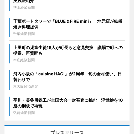
実践法紹介
狭山経済新聞
千葉ポートタワーで「BLUE＆FIRE mini」 地元店が鉄板
焼き料理提供
千葉経済新聞
上里町の児童生徒16人が町長らと意見交換 議場で町への
提案、再質問も
本庄経済新聞
河内小阪の「cuisine HAGI」が2周年 旬の食材使い、日
替わりで
東大阪経済新聞
平川・長谷川鉄工が全国大会一次審査に挑む 浮世絵を10
層の鋼板で再現
弘前経済新聞
プレスリリース