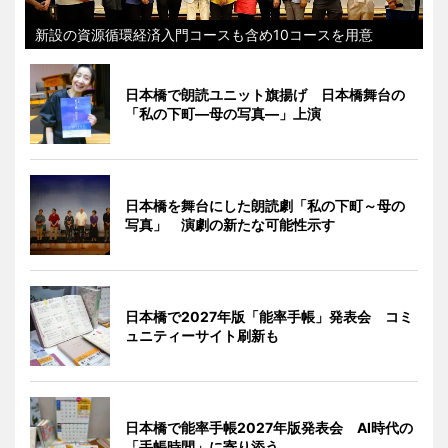
新設の資源循環経済入門コースも含め10コースを用意
日本橋で朗読ユニット旗揚げ 日本橋舞台の
「私の下町―母の写真―」上演
日本橋を舞台にした朗読劇「私の下町～母の
写真」 演劇の新たな可能性示す
日本橋で2027年版「能率手帳」発表会 コミ
ュニティーサイト刷新も
日本橋で能率手帳2027年版発表会 AI時代の
「手帳時間」に寄り添う