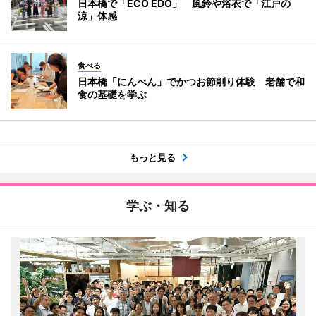
日本橋で「ECO EDO」 風鈴や浴衣で「江戸の
涼」体感
食べる
日本橋「にんべん」でかつお節削り体験 老舗で和
食の基礎を学ぶ
もっと見る
学ぶ・知る