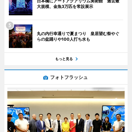
日本橋にアートアクアリウム美術館 過去最
大規模、金魚3万匹を常設展示
丸の内行幸通りで夏まつり 皇居望む祭やぐ
らの盆踊りや100人打ち水も
もっと見る
フォトフラッシュ