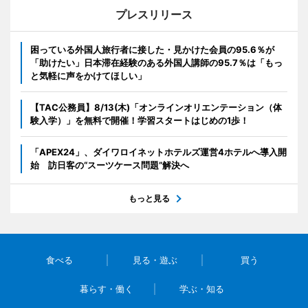
プレスリリース
困っている外国人旅行者に接した・見かけた会員の95.6％が
「助けたい」日本滞在経験のある外国人講師の95.7％は「もっ
と気軽に声をかけてほしい」
【TAC公務員】8/13(木)「オンラインオリエンテーション（体
験入学）」を無料で開催！学習スタートはじめの1歩！
「APEX24」、ダイワロイネットホテルズ運営4ホテルへ導入開
始 訪日客の“スーツケース問題”解決へ
もっと見る
食べる
見る・遊ぶ
買う
暮らす・働く
学ぶ・知る