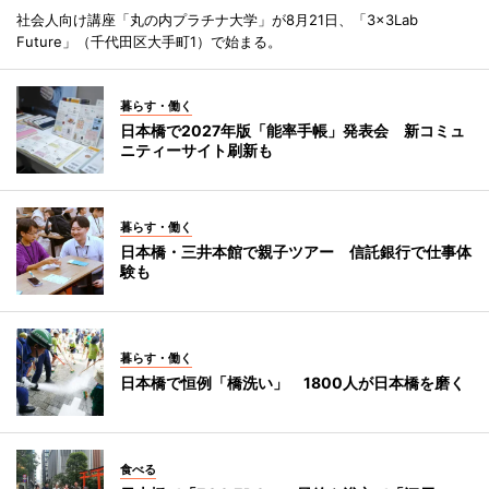
社会人向け講座「丸の内プラチナ大学」が8月21日、「3×3Lab
Future」（千代田区大手町1）で始まる。
暮らす・働く
日本橋で2027年版「能率手帳」発表会 新コミュ
ニティーサイト刷新も
暮らす・働く
日本橋・三井本館で親子ツアー 信託銀行で仕事体
験も
暮らす・働く
日本橋で恒例「橋洗い」 1800人が日本橋を磨く
食べる