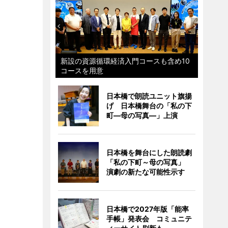
新設の資源循環経済入門コースも含め10
コースを用意
日本橋で朗読ユニット旗揚
げ 日本橋舞台の「私の下
町―母の写真―」上演
日本橋を舞台にした朗読劇
「私の下町～母の写真」
演劇の新たな可能性示す
日本橋で2027年版「能率
手帳」発表会 コミュニテ