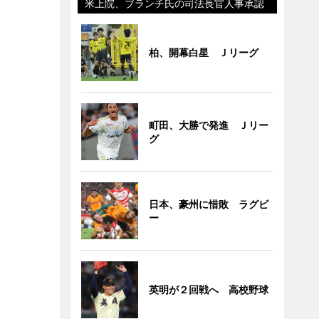
米上院、ブランチ氏の司法長官人事承認
柏、開幕白星 Ｊリーグ
町田、大勝で発進 Ｊリー
グ
日本、豪州に惜敗 ラグビ
ー
英明が２回戦へ 高校野球