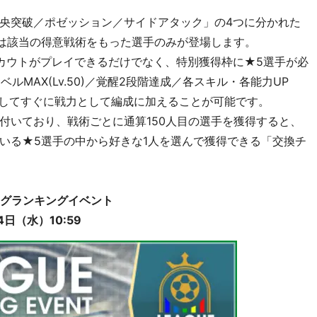
央突破／ポゼッション／サイドアタック」の4つに分かれた
は該当の得意戦術をもった選手のみが登場します。
でスカウトがプレイできるだけでなく、特別獲得枠に★5選手が必
ルMAX(Lv.50)／覚醒2段階達成／各スキル・各能力UP
得してすぐに戦力として編成に加えることが可能です。
付いており、戦術ごとに通算150人目の選手を獲得すると、
いる★5選手の中から好きな1人を選んで獲得できる「交換チ
グランキングイベント
日（水）10:59