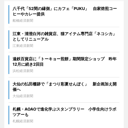
八千代「52間の縁側」にカフェ「PUKU」 自家焙煎コー
ヒーやカレー提供
船橋経済新聞
江東・清澄白河の雑貨店、猫アイテム専門店「ネコシカ」
としてリニューアル
江東経済新聞
遠鉄百貨店に「トーキョー煎餅」期間限定ショップ 昨年
12月に続き2回目
浜松経済新聞
大仙の払田柵跡で「まつり彩夏せんぼく」 新企画加え開
催へ
大仙経済新聞
札幌・AOAOで進化学ぶスタンプラリー 小学生向けラボ
ツアーも
札幌経済新聞