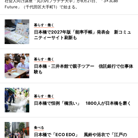
社会人向け講座「丸の内プラチナ大学」が8月21日、「3×3Lab
Future」（千代田区大手町1）で始まる。
暮らす・働く
日本橋で2027年版「能率手帳」発表会 新コミュ
ニティーサイト刷新も
暮らす・働く
日本橋・三井本館で親子ツアー 信託銀行で仕事体
験も
暮らす・働く
日本橋で恒例「橋洗い」 1800人が日本橋を磨く
食べる
日本橋で「ECO EDO」 風鈴や浴衣で「江戸の