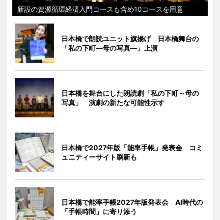
新設の資源循環経済入門コースも含め10コースを用意
日本橋で朗読ユニット旗揚げ 日本橋舞台の
「私の下町―母の写真―」上演
日本橋を舞台にした朗読劇「私の下町～母の
写真」 演劇の新たな可能性示す
日本橋で2027年版「能率手帳」発表会 コミ
ュニティーサイト刷新も
日本橋で能率手帳2027年版発表会 AI時代の
「手帳時間」に寄り添う