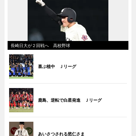
長崎日大が２回戦へ 高校野球
喜ぶ植中 Ｊリーグ
鹿島、逆転で白星発進 Ｊリーグ
あいさつされる悠仁さま