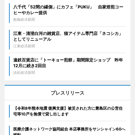
八千代「52間の縁側」にカフェ「PUKU」 自家焙煎コー
ヒーやカレー提供
船橋経済新聞
江東・清澄白河の雑貨店、猫アイテム専門店「ネコシカ」
としてリニューアル
江東経済新聞
遠鉄百貨店に「トーキョー煎餅」期間限定ショップ 昨年
12月に続き2回目
浜松経済新聞
プレスリリース
【令和8年熊本地震 復興支援】被災された方に豊島区の公営住
宅等10戸を無償で貸し出します
医療介護ネットワーク協同組合 本店事務所をサンシャイン60へ
移転