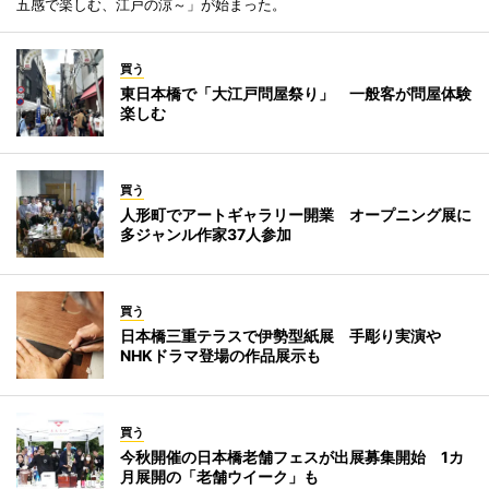
五感で楽しむ、江戸の涼～」が始まった。
買う
東日本橋で「大江戸問屋祭り」 一般客が問屋体験
楽しむ
買う
人形町でアートギャラリー開業 オープニング展に
多ジャンル作家37人参加
買う
日本橋三重テラスで伊勢型紙展 手彫り実演や
NHKドラマ登場の作品展示も
買う
今秋開催の日本橋老舗フェスが出展募集開始 1カ
月展開の「老舗ウイーク」も