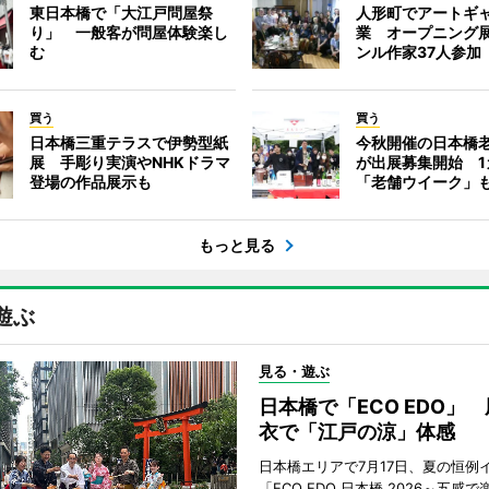
東日本橋で「大江戸問屋祭
人形町でアートギ
り」 一般客が問屋体験楽し
業 オープニング
む
ンル作家37人参加
買う
買う
日本橋三重テラスで伊勢型紙
今秋開催の日本橋
展 手彫り実演やNHKドラマ
が出展募集開始 1
登場の作品展示も
「老舗ウイーク」
もっと見る
遊ぶ
見る・遊ぶ
日本橋で「ECO EDO」
衣で「江戸の涼」体感
日本橋エリアで7月17日、夏の恒例
「ECO EDO 日本橋 2026～五感