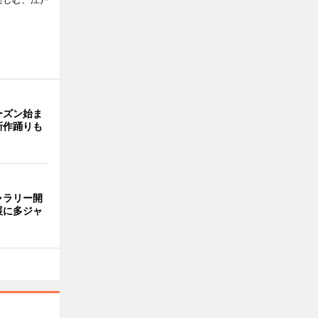
ーズン始ま
新作踊りも
ャラリー開
展に多ジャ