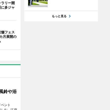
ャラリー開
展に多ジャ
もっと見る
老舗フェス
カ月展開の
も
 風鈴や浴
イベント
で楽しむ、江戸