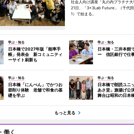
社会人向け講座「丸の内プラチナ大
21日、「3×3Lab Future」（千
1）で始まる。
学ぶ・知る
学ぶ・知る
日本橋で2027年版「能率手
日本橋・三井本館
帳」発表会 新コミュニティ
ー 信託銀行で仕
ーサイト刷新も
学ぶ・知る
学ぶ・知る
日本橋「にんべん」でかつお
日本橋で朗読ユニ
節削り体験 老舗で和食の基
あさ堂」旗揚げ公
礎を学ぶ
舞台は昭和の日本
もっと見る
・働く