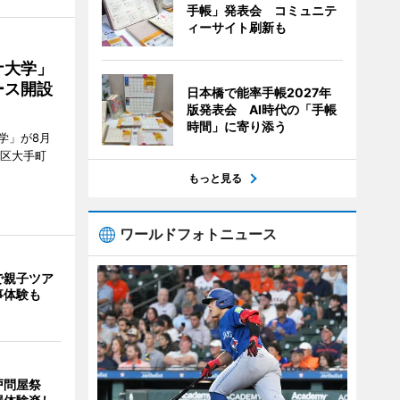
手帳」発表会 コミュニテ
ィーサイト刷新も
ナ大学」
ース開設
日本橋で能率手帳2027年
版発表会 AI時代の「手帳
時間」に寄り添う
学」が8月
代田区大手町
もっと見る
ワールドフォトニュース
で親子ツア
事体験も
戸問屋祭