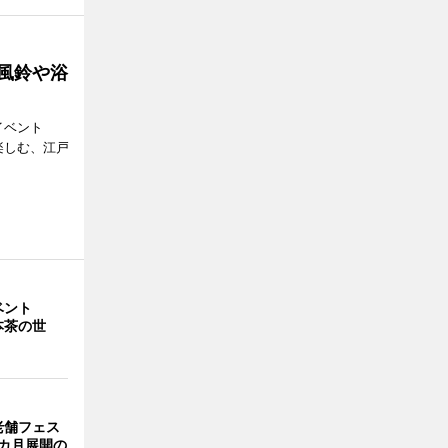
 風鈴や浴
イベント
で楽しむ、江戸
イベント
本茶の世
老舗フェス
カ月展開の