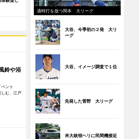
屋体験楽し
適時打を放つ岡本 大リーグ
大谷、今季初の２発 大リ
ーグ
大谷、イメージ調査で１位
 風鈴や浴
イベント
で楽しむ、江戸
先発した菅野 大リーグ
米大統領ヘリに民間機接近