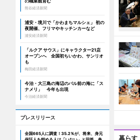
の職業観育む
熊谷経済新聞
浦安・境川で「かわまちマルシェ」 初の
夜開催、フリマやキッチンカーなど
浦安経済新聞
「ルクア サウス」にキャラクター21店
オープンへ 全国初ちいかわ、サンリオ
も
梅田経済新聞
今治・大三島の海辺のバル前の海に「ス
ナメリ」 今年も出現
今治経済新聞
プレスリリース
全国665人に調査！35.2％が、将来、身元
暮らす
保証人を頼める人は「いない」と回答 身