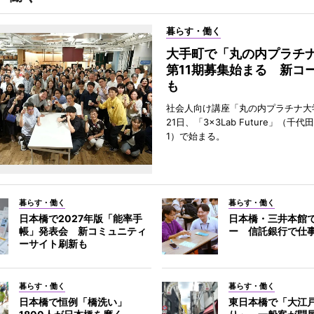
暮らす・働く
大手町で「丸の内プラチ
第11期募集始まる 新コ
も
社会人向け講座「丸の内プラチナ大
21日、「3×3Lab Future」（千
1）で始まる。
暮らす・働く
暮らす・働く
日本橋で2027年版「能率手
日本橋・三井本館
帳」発表会 新コミュニティ
ー 信託銀行で仕
ーサイト刷新も
暮らす・働く
暮らす・働く
日本橋で恒例「橋洗い」
東日本橋で「大江