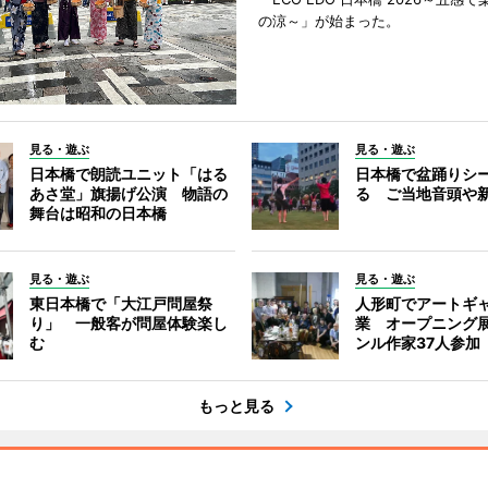
の涼～」が始まった。
見る・遊ぶ
見る・遊ぶ
日本橋で朗読ユニット「はる
日本橋で盆踊りシ
あさ堂」旗揚げ公演 物語の
る ご当地音頭や
舞台は昭和の日本橋
見る・遊ぶ
見る・遊ぶ
東日本橋で「大江戸問屋祭
人形町でアートギ
り」 一般客が問屋体験楽し
業 オープニング
む
ンル作家37人参加
もっと見る