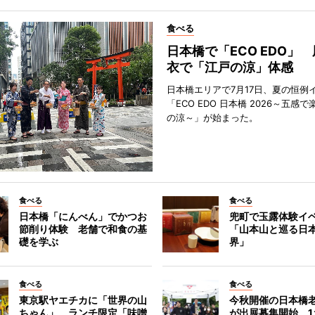
食べる
日本橋で「ECO EDO」
衣で「江戸の涼」体感
日本橋エリアで7月17日、夏の恒例
「ECO EDO 日本橋 2026～五感
の涼～」が始まった。
食べる
食べる
日本橋「にんべん」でかつお
兜町で玉露体験
節削り体験 老舗で和食の基
「山本山と巡る日
礎を学ぶ
界」
食べる
食べる
東京駅ヤエチカに「世界の山
今秋開催の日本橋
ちゃん」 ランチ限定「味噌
が出展募集開始 1