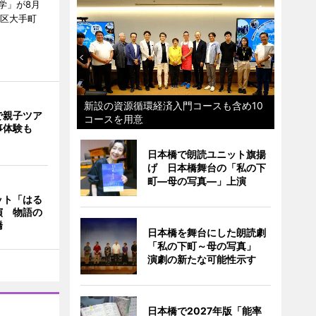
学」が8月
代田区大手町
新設の資源循環経済入門コースも含め10
で親子ツア
コースを用意
事体験も
日本橋で朗読ユニット旗揚
げ 日本橋舞台の「私の下
町―母の写真―」上演
ット「はる
演 物語の
橋
日本橋を舞台にした朗読劇
「私の下町～母の写真」
演劇の新たな可能性示す
日本橋で2027年版「能率