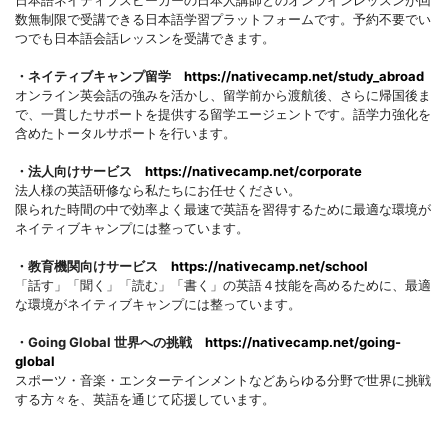
日本語ネイティブスピーカーの日本人講師とのオンラインレッスンが回
数無制限で受講できる日本語学習プラットフォームです。予約不要でい
つでも日本語会話レッスンを受講できます。
・ネイティブキャンプ留学
https://nativecamp.net/study_abroad
オンライン英会話の強みを活かし、留学前から渡航後、さらに帰国後ま
で、一貫したサポートを提供する留学エージェントです。語学力強化を
含めたトータルサポートを行います。
・法人向けサービス
https://nativecamp.net/corporate
法人様の英語研修なら私たちにお任せください。
限られた時間の中で効率よく最速で英語を習得するために最適な環境が
ネイティブキャンプには整っています。
・教育機関向けサービス
https://nativecamp.net/school
「話す」「聞く」「読む」「書く」の英語４技能を高めるために、最適
な環境がネイティブキャンプには整っています。
・Going Global 世界への挑戦
https://nativecamp.net/going-
global
スポーツ・音楽・エンターテインメントなどあらゆる分野で世界に挑戦
する方々を、英語を通じて応援しています。