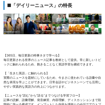
■「デイリーニュース」の特長
【365日、毎日更新の時事ネタで学べる】
毎日更新される世界のニュース記事を教材として提供。常に新しいトピ
ックに触れられるため、飽きることなく英語学習を継続できます。
【「生きた英語」に触れられる】
実際のニュースを題材にしているため、今まさに使われている語彙や自
然な表現を学ぶことができます。日常会話やビジネスシーンでも活用し
やすい実践的な英語力の向上につながります。
【ニュースを“読む”から“語る”までつなげる学習フロー】
記事の読解、語彙理解、発音練習、内容理解、ディスカッションまで段
階的に学べる構成です。インプットした内容を講師との会話でアウトプ