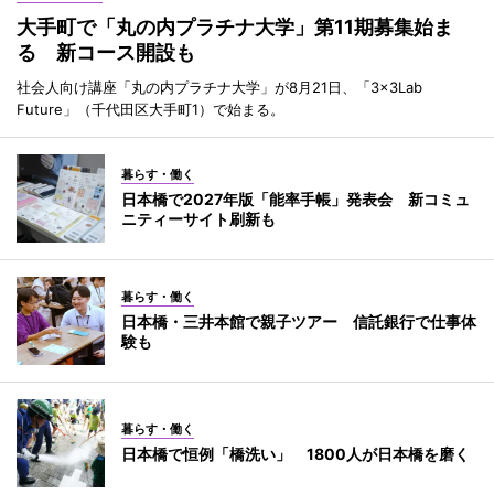
大手町で「丸の内プラチナ大学」第11期募集始ま
る 新コース開設も
社会人向け講座「丸の内プラチナ大学」が8月21日、「3×3Lab
Future」（千代田区大手町1）で始まる。
暮らす・働く
日本橋で2027年版「能率手帳」発表会 新コミュ
ニティーサイト刷新も
暮らす・働く
日本橋・三井本館で親子ツアー 信託銀行で仕事体
験も
暮らす・働く
日本橋で恒例「橋洗い」 1800人が日本橋を磨く