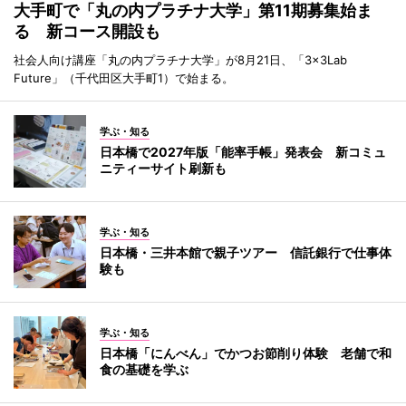
大手町で「丸の内プラチナ大学」第11期募集始ま
る 新コース開設も
社会人向け講座「丸の内プラチナ大学」が8月21日、「3×3Lab
Future」（千代田区大手町1）で始まる。
学ぶ・知る
日本橋で2027年版「能率手帳」発表会 新コミュ
ニティーサイト刷新も
学ぶ・知る
日本橋・三井本館で親子ツアー 信託銀行で仕事体
験も
学ぶ・知る
日本橋「にんべん」でかつお節削り体験 老舗で和
食の基礎を学ぶ