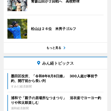
青森山田が２回戦へ 高校野球
松山は２６位 米男子ゴルフ
もっと見る
みん経トピックス
墨田区役所、「令和8年8月8日婚」 300人超が事前予
約、開庁前から長い列
すみだ経済新聞
浦和で「親子の居場所なつまつり」 浴衣姿でヨーヨー釣
りや和太鼓楽しむ
浦和経済新聞