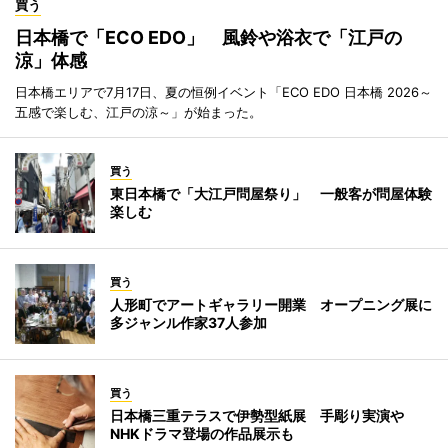
買う
日本橋で「ECO EDO」 風鈴や浴衣で「江戸の
涼」体感
日本橋エリアで7月17日、夏の恒例イベント「ECO EDO 日本橋 2026～
五感で楽しむ、江戸の涼～」が始まった。
買う
東日本橋で「大江戸問屋祭り」 一般客が問屋体験
楽しむ
買う
人形町でアートギャラリー開業 オープニング展に
多ジャンル作家37人参加
買う
日本橋三重テラスで伊勢型紙展 手彫り実演や
NHKドラマ登場の作品展示も