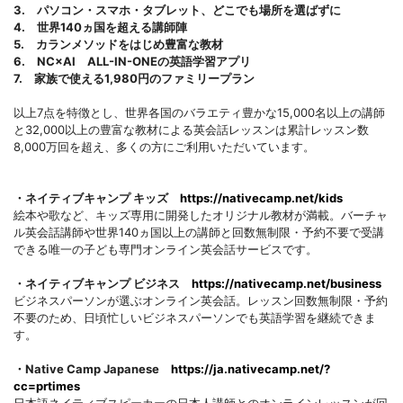
3. パソコン・スマホ・タブレット、どこでも場所を選ばずに
4. 世界140ヵ国を超える講師陣
5. カランメソッドをはじめ豊富な教材
6. NC×AI ALL-IN-ONEの英語学習アプリ
7. 家族で使える1,980円のファミリープラン
以上7点を特徴とし、世界各国のバラエティ豊かな15,000名以上の講師
と32,000以上の豊富な教材による英会話レッスンは累計レッスン数
8,000万回を超え、多くの方にご利用いただいています。
・ネイティブキャンプ キッズ
https://nativecamp.net/kids
絵本や歌など、キッズ専用に開発したオリジナル教材が満載。バーチャ
ル英会話講師や世界140ヵ国以上の講師と回数無制限・予約不要で受講
できる唯一の子ども専門オンライン英会話サービスです。
・ネイティブキャンプ ビジネス
https://nativecamp.net/business
ビジネスパーソンが選ぶオンライン英会話。レッスン回数無制限・予約
不要のため、日頃忙しいビジネスパーソンでも英語学習を継続できま
す。
・Native Camp Japanese
https://ja.nativecamp.net/?
cc=prtimes