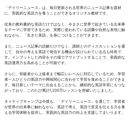
「デイリーニュース」は、毎日更新される世界のニュース記事を題材
に、実践的な英語力を養うことができるオリジナル教材です。
従来の教科書的な英語だけではなく、今まさに世界で起きている出来事
をテーマに学習できるため、実際に使われている語彙や自然な表現に触
れながら、「生きた英語」を身につけることができます。
また、ニュース記事の読解だけでなく、講師とのディスカッションを通
じて、自分の考えを英語で発信する機会が設けられている点も特長で
す。インプットした内容をその場でアウトプットすることで、実践的な
英語運用力を高めることが可能です。
さらに、初級者から上級者まで幅広いレベルに対応しているため、学習
者一人ひとりの英語力や興味関心に合わせて学習を進めることができま
す。毎日新しいテーマに出会えることから、継続的な英語学習にもつな
がっており、このたび累計1,200万レッスンを突破いたしました。
ネイティブキャンプは今後も、「デイリーニュース」を通じて、学習者
が世界の出来事に触れながら、英語で考え、英語で意見を伝える力を養
える学習体験を提供し、実践的な英語力の向上を支援してまいります。